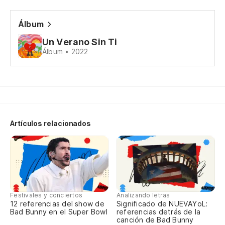
Álbum
Un Verano Sin Ti
Álbum • 2022
Artículos relacionados
Festivales y conciertos
Analizando letras
12 referencias del show de
Significado de NUEVAYoL:
Bad Bunny en el Super Bowl
referencias detrás de la
canción de Bad Bunny