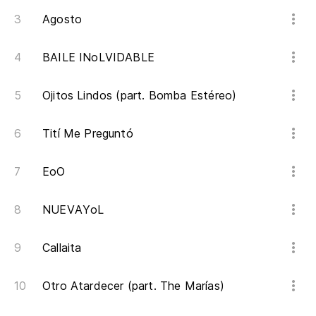
Agosto
BAILE INoLVIDABLE
Ojitos Lindos (part. Bomba Estéreo)
Tití Me Preguntó
EoO
NUEVAYoL
Callaita
Otro Atardecer (part. The Marías)