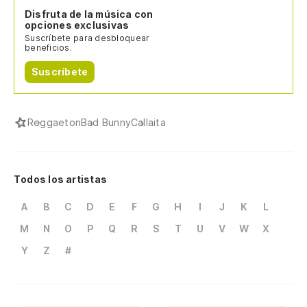
Disfruta de la música con
opciones exclusivas
Suscríbete para desbloquear
beneficios.
Suscríbete
Reggaeton
Bad Bunny
Callaita
Todos los artistas
A
B
C
D
E
F
G
H
I
J
K
L
M
N
O
P
Q
R
S
T
U
V
W
X
Y
Z
#