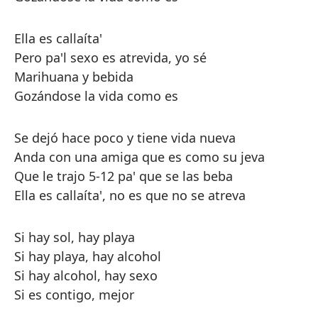
Ella es callaíta'
Pero pa'l sexo es atrevida, yo sé
Marihuana y bebida
Gozándose la vida como es
Se dejó hace poco y tiene vida nueva
Anda con una amiga que es como su jeva
Que le trajo 5-12 pa' que se las beba
Ella es callaíta', no es que no se atreva
Si hay sol, hay playa
Si hay playa, hay alcohol
Si hay alcohol, hay sexo
Si es contigo, mejor