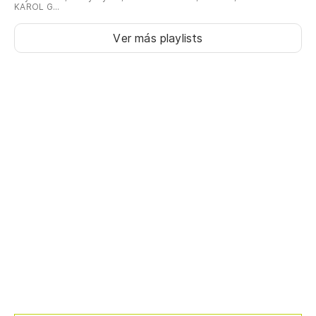
KAROL G...
Ver más playlists