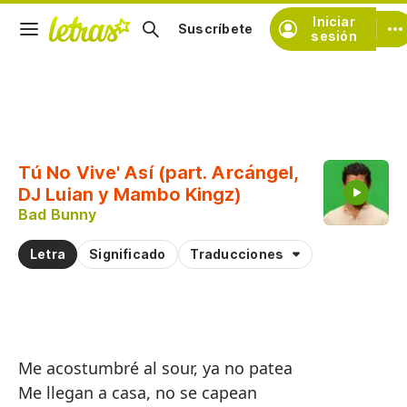
Iniciar
Suscríbete
sesión
Copiar fragmento
Copiar toda la letra
Tú No Vive' Así (part. Arcángel,
Practicar la pronunciación de
DJ Luian y Mambo Kingz)
Bad Bunny
Comentar sobre este fragmento
Letra
Significado
Traducciones
Me acostumbré al sour, ya no patea
Me llegan a casa, no se capean