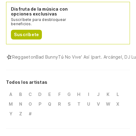
Disfruta de la música con
opciones exclusivas
Suscríbete para desbloquear
beneficios.
Suscríbete
Reggaeton
Bad Bunny
Tú No Vive' Así (part. Arcángel, DJ 
Todos los artistas
A
B
C
D
E
F
G
H
I
J
K
L
M
N
O
P
Q
R
S
T
U
V
W
X
Y
Z
#