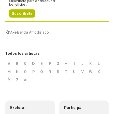
Suscríbete para desbloquear
beneficios.
Suscríbete
Axé
Banda Afrodisíaco
Todos los artistas
A
B
C
D
E
F
G
H
I
J
K
L
M
N
O
P
Q
R
S
T
U
V
W
X
Y
Z
#
Explorar
Participa