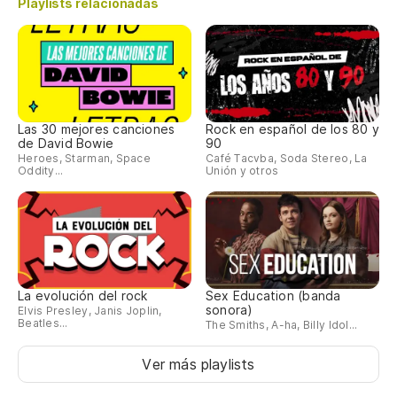
Playlists relacionadas
Las 30 mejores canciones
Rock en español de los 80 y
de David Bowie
90
Heroes, Starman, Space
Café Tacvba, Soda Stereo, La
Oddity...
Unión y otros
La evolución del rock
Sex Education (banda
sonora)
Elvis Presley, Janis Joplin,
Beatles...
The Smiths, A-ha, Billy Idol...
Ver más playlists