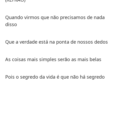
Si
Quando virmos que não precisamos de nada
Se
disso
Si
Que a verdade está na ponta de nossos dedos
Se
As coisas mais simples serão as mais belas
Si
Se
Pois o segredo da vida é que não há segredo
Si
Se