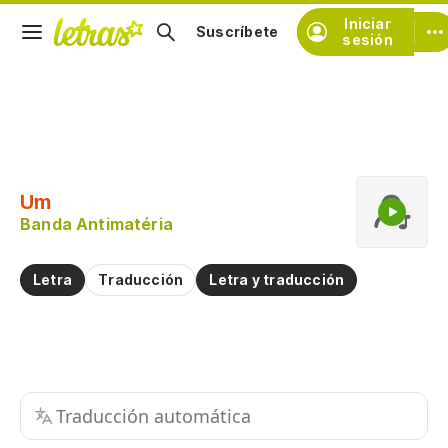
Iniciar
Suscríbete
sesión
Copiar fragmento
Copiar toda la letra
Um
Practicar la pronunciación de
Banda Antimatéria
Comentar sobre este fragmento
Letra
Traducción
Letra y traducción
Traducción automática