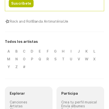
Suscríbete
Rock and Roll
Banda Antimatéria
Um
Todos los artistas
A
B
C
D
E
F
G
H
I
J
K
L
M
N
O
P
Q
R
S
T
U
V
W
X
Y
Z
#
Explorar
Participa
Canciones
Crea tu perfil musical
Artistas
Envía álbumes