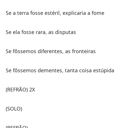
Y 
Se a terra fosse estéril, explicaria a fome
E 
Se ela fosse rara, as disputas
(S
(S
Se fôssemos diferentes, as fronteiras
Re
Se fôssemos dementes, tanta coisa estúpida
Po
(REFRÃO) 2X
Po
(SOLO)
De
(REFRÃO)