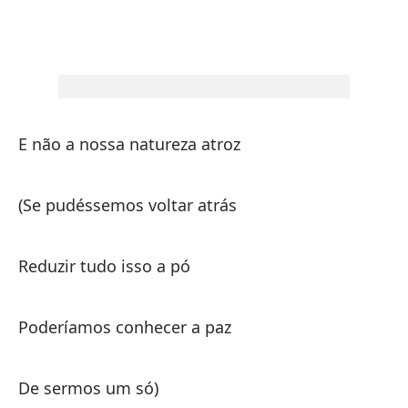
Ma
Si
Se
E não a nossa natureza atroz
Ha
Fa
(Se pudéssemos voltar atrás
Si
Reduzir tudo isso a pó
Se
Poderíamos conhecer a paz
De sermos um só)