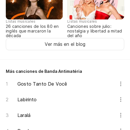
La
As
Listas musicales
Listas musicales
Canciones sobre julio:
26 canciones de los 80 en
nostalgia y libertad a mitad
inglés que marcaron la
del año
década
Po
Ver más en el blog
se
Po
Más canciones de Banda Antimatéria
Gosto Tanto De Você
Labirinto
Laralá