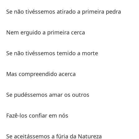
U
Se não tivéssemos atirado a primeira pedra
U
Nem erguido a primeira cerca
Si
Se
Se não tivéssemos temido a morte
Ni
Mas compreendido acerca
Ne
Se pudéssemos amar os outros
Si
Se
Fazê-los confiar em nós
Si
Se aceitássemos a fúria da Natureza