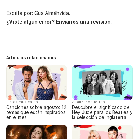
(C
Escrita por: Gus Almáhvida.
¿Viste algún error? Envíanos una revisión.
(S
(C
Artículos relacionados
Cu
es
Qu
Listas musicales
Analizando letras
Canciones sobre agosto: 12
Descubre el significado de
Qu
temas que están inspirados
Hey Jude para los Beatles y
en el mes
la selección de Inglaterra
d
Qu