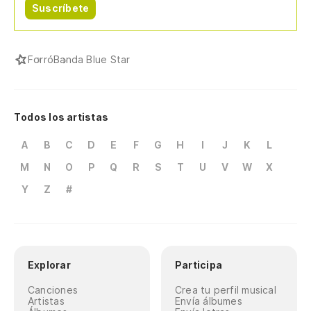
Suscríbete
Forró
Banda Blue Star
Todos los artistas
A
B
C
D
E
F
G
H
I
J
K
L
M
N
O
P
Q
R
S
T
U
V
W
X
Y
Z
#
Explorar
Participa
Canciones
Crea tu perfil musical
Artistas
Envía álbumes