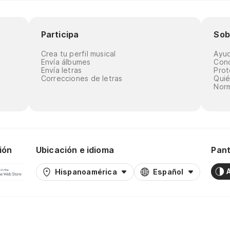
Participa
Sob
Crea tu perfil musical
Ayu
Envía álbumes
Cond
Envía letras
Prot
Correcciones de letras
Qui
Norm
ión
Ubicación e idioma
Pant
Hispanoamérica
Español