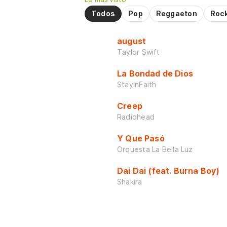
Todos
Pop
Reggaeton
Roc
august
Taylor Swift
La Bondad de Dios
StayInFaith
Creep
Radiohead
Y Que Pasó
Orquesta La Bella Luz
Dai Dai (feat. Burna Boy)
Shakira