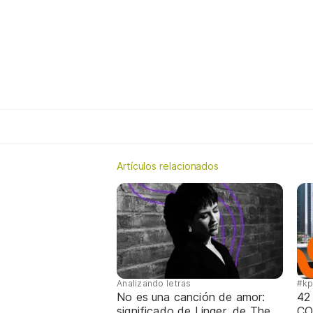
Artículos relacionados
Analizando letras
#k
No es una canción de amor:
42
significado de Linger, de The
CO