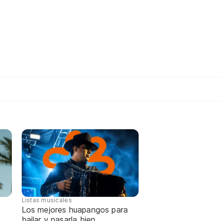
Listas musicales
Los mejores huapangos para
e
bailar y pasarla bien