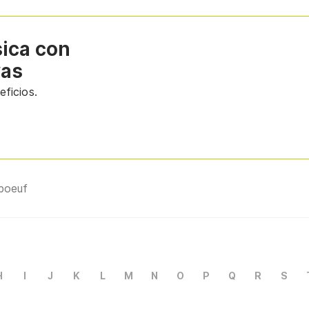
sica con
vas
ficios.
 boeuf
H
I
J
K
L
M
N
O
P
Q
R
S