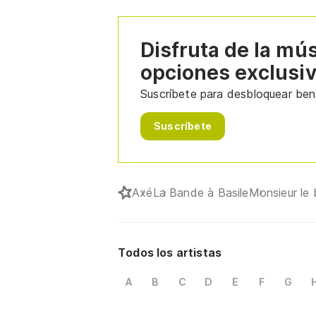
Disfruta de la mú
opciones exclusi
Suscríbete para desbloquear bene
Suscríbete
Axé
La Bande à Basile
Monsieur le
Todos los artistas
A
B
C
D
E
F
G