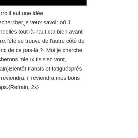
/
rroiil eut une idée
rechercher,je veux savoir où il
ndelles tout là-haut,car bien avant
e:l'été se trouve de l'autre côté de
onc de ce pas-là ?- Moi je cherche
cherons mieux.Ils s'en vont,
n}Bientôt transis et fatiguésprès
Il reviendra, il reviendra,mes bons
ps.{Refrain, 2x}