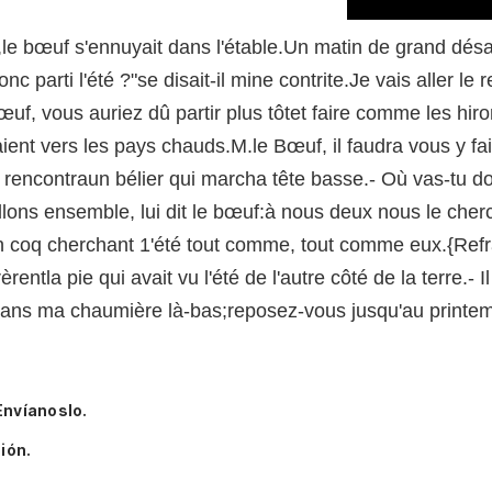
froid,le bœuf s'ennuyait dans l'étable.Un matin de grand désa
c parti l'été ?"se disait-il mine contrite.Je vais aller le 
œuf, vous auriez dû partir plus tôtet faire comme les hiro
aient vers les pays chauds.M.le Bœuf, il faudra vous y fair
 rencontraun bélier qui marcha tête basse.- Où vas-tu d
Allons ensemble, lui dit le bœuf:à nous deux nous le cher
n coq cherchant 1'été tout comme, tout comme eux.{Refrai
rentla pie qui avait vu l'été de l'autre côté de la terre.- 
dans ma chaumière là-bas;reposez-vous jusqu'au printem
Envíanoslo.
ión.