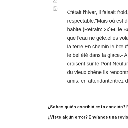
Corregir
Desplazamiento
automático
C'était l'hiver, il faisait 
respectable:"Mais où est don
habite.{Refrain: 2x}M. le B
que l'eau ne gèle,elles vol
la terre.En chemin le bœuf
le bel été dans la glace.- 
croisent sur le Pont Neufu
du vieux chêne ils rencontrè
amis, en attendantentrez 
¿Sabes quién escribió esta canción? 
¿Viste algún error? Envíanos una revis