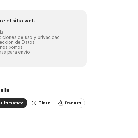
re el sitio web
da
iciones de uso y privacidad
ección de Datos
énes somos
as para envío
alla
Automático
Claro
Oscuro