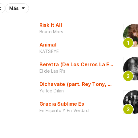
k
Más
Risk It All
Bruno Mars
Animal
KATSEYE
Beretta (De Los Cerros La Escuela)
El de Las R's
Dichavate (part. Rey Tony, Dj Honda y 
Ya Ice Dilan
Gracia Sublime Es
En Espiritu Y En Verdad