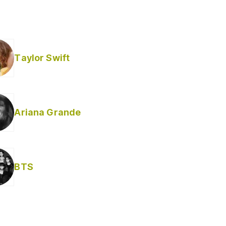
Taylor Swift
Ariana Grande
Helabusador) [explícita]
BTS