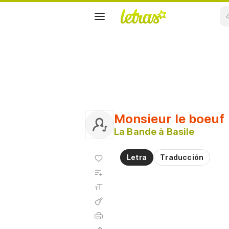
Monsieur le boeuf
La Bande à Basile
Agregar
Letra
Traducción
a
Agregar
favoritos
a
Tamaño
playlist
de la
fuente
Acordes
Imprimir