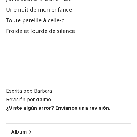
Ib
Une nuit de mon enfance
Gu
Toute pareille à celle-ci
Froide et lourde de silence
Gu
Ib
Si
Su
Escrita por: Barbara.
Hu
Revisión por
dalmo
.
¿Viste algún error? Envíanos una revisión.
Su
Su
Álbum