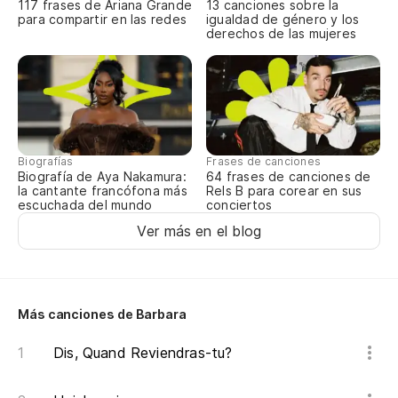
117 frases de Ariana Grande
13 canciones sobre la
para compartir en las redes
igualdad de género y los
derechos de las mujeres
¿Q
Qu
¿C
Qu
Biografías
Frases de canciones
Biografía de Aya Nakamura:
64 frases de canciones de
la cantante francófona más
Rels B para corear en sus
¿Q
escuchada del mundo
conciertos
Ver más en el blog
Qu
Y 
Et
Más canciones de Barbara
Dis, Quand Reviendras-tu?
Si