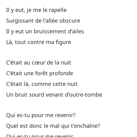
En
Il y eut, je me le rapelle
Da
Surgissant de l'allée obscure
Il y eut un bruissement d'ailes
Là, tout contre ma figure
Er
C'était au cœur de la nuit
C'était une forêt profonde
Se
C'était là, comme cette nuit
Un bruit sourd venant d'outre-tombe
En
A 
Qui es-tu pour me revenir?
Co
Quel est donc le mal qui t'enchaîne?
Co
Qui es-tu pour me revenir