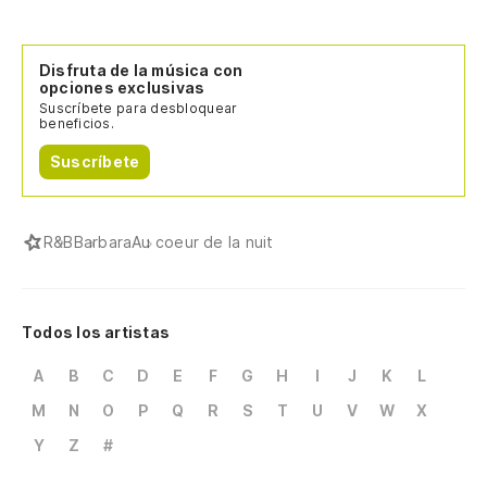
Disfruta de la música con
opciones exclusivas
Suscríbete para desbloquear
beneficios.
Suscríbete
R&B
Barbara
Au coeur de la nuit
Todos los artistas
A
B
C
D
E
F
G
H
I
J
K
L
M
N
O
P
Q
R
S
T
U
V
W
X
Y
Z
#