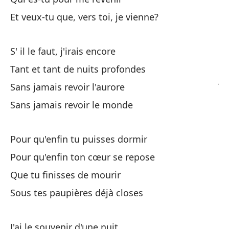
Et veux-tu que, vers toi, je vienne?
Af
S' il le faut, j'irais encore
Te
Tant et tant de nuits profondes
J'
Sans jamais revoir l'aurore
Sans jamais revoir le monde
De
D'
Pour qu'enfin tu puisses dormir
To
Pour qu'enfin ton cœur se repose
Que tu finisses de mourir
Un
Sous tes paupières déjà closes
Un
J'ai le souvenir d'une nuit