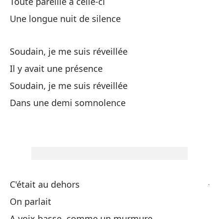
Toute pareille à celle-ci
Mo
Une longue nuit de silence
De
Du
Soudain, je me suis réveillée
Il y avait une présence
Es
Soudain, je me suis réveillée
C'
Dans une demi somnolence
De
De
Te
J'
C'était au dehors
On parlait
De
A voix basse, comme un murmure