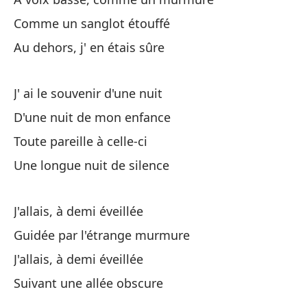
D'
Comme un sanglot étouffé
To
Au dehors, j' en étais sûre
Un
J' ai le souvenir d'une nuit
Un
D'une nuit de mon enfance
Toute pareille à celle-ci
De
Une longue nuit de silence
So
Ha
J'allais, à demi éveillée
Guidée par l'étrange murmure
De
J'allais, à demi éveillée
So
Suivant une allée obscure