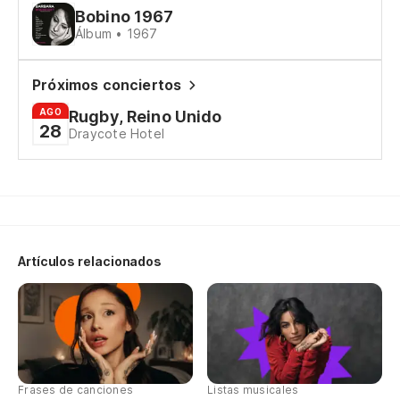
Hu
Bobino 1967
Álbum • 1967
Il
Ah
Próximos conciertos
AGO
Rugby, Reino Unido
28
Draycote Hotel
Er
C'
Er
Artículos relacionados
Er
C'
Un
Un
Frases de canciones
Listas musicales