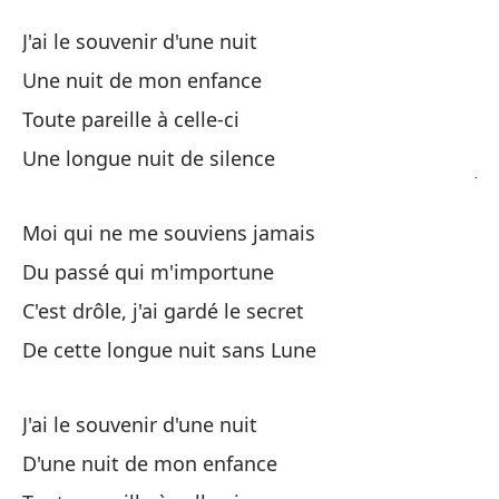
En
J'ai le souvenir d'une nuit
Au
Une nuit de mon enfance
Toute pareille à celle-ci
Te
Une longue nuit de silence
J'
Un
Moi qui ne me souviens jamais
Du passé qui m'importune
To
C'est drôle, j'ai gardé le secret
De cette longue nuit sans Lune
Un
Un
J'ai le souvenir d'une nuit
D'une nuit de mon enfance
Yo