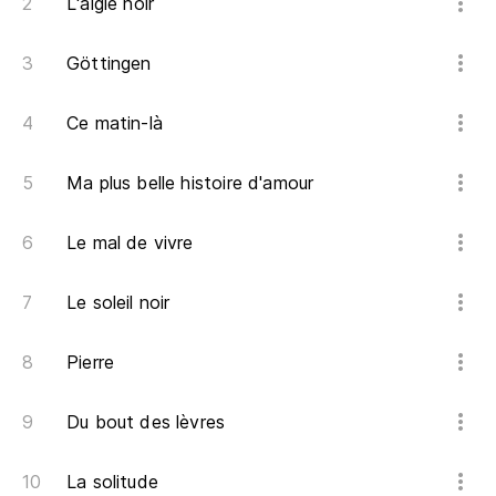
S' 
L'aigle noir
Ta
Göttingen
Ta
Ce matin-là
Si
Ma plus belle histoire d'amour
Sa
Le mal de vivre
Si
Sa
Le soleil noir
Pa
Pierre
Po
Du bout des lèvres
Pa
La solitude