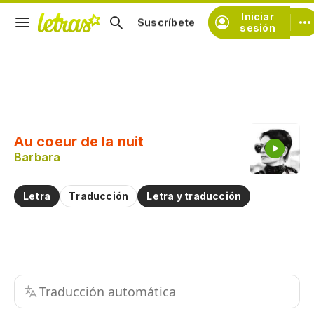
Iniciar
Suscríbete
sesión
Copiar fragmento
Copiar toda la letra
Au coeur de la nuit
Practicar la pronunciación de
Barbara
Comentar sobre este fragmento
Letra
Traducción
Letra y traducción
Traducción automática