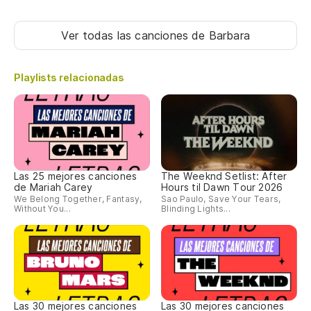
Po
Qu
Ver todas las canciones
de Barbara
Ba
Playlists relacionadas
So
Te
J'
Las 25 mejores canciones
The Weeknd Setlist: After
de Mariah Carey
Hours til Dawn Tour 2026
We Belong Together, Fantasy,
Sao Paulo, Save Your Tears,
Un
Without You...
Blinding Lights...
To
Fr
Las 30 mejores canciones
Las 30 mejores canciones