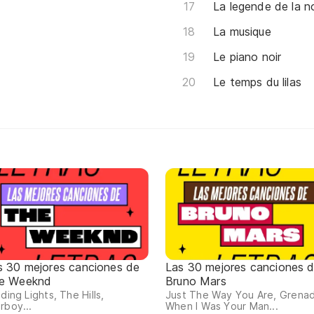
La legende de la 
La musique
Le piano noir
Le temps du lilas
s 30 mejores canciones de
Las 30 mejores canciones 
e Weeknd
Bruno Mars
nding Lights, The Hills,
Just The Way You Are, Grena
rboy...
When I Was Your Man...