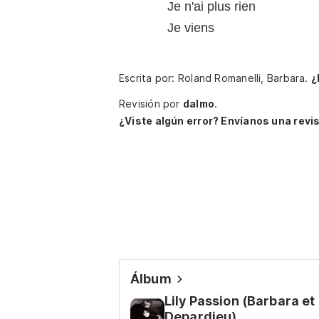
Je n'ai plus rien
Je viens
Escrita por: Roland Romanelli, Barbara.
¿
Revisión por
dalmo
.
¿Viste algún error? Envíanos una revis
Álbum
Lily Passion (Barbara et
Depardieu)