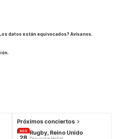
Los datos están equivocados? Avísanos.
ión.
Próximos conciertos
AGO
Rugby, Reino Unido
28
Draycote Hotel