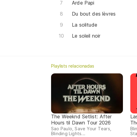
Arde Papi
Du bout des lèvres
La solitude
Le soleil noir
Playlists relacionadas
The Weeknd Setlist: After
La
Hours til Dawn Tour 2026
Th
Sao Paulo, Save Your Tears,
Bli
Blinding Lights...
Sta