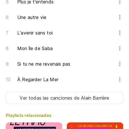
Plus je t'entends
En
Une autre vie
Ha
L'avenir sans toi
Mon île de Saba
Po
Si tu ne me revenais pas
So
À Regarder La Mer
To
Ver todas las canciones
de Alain Barrière
Qu
Playlists relacionadas
Cu