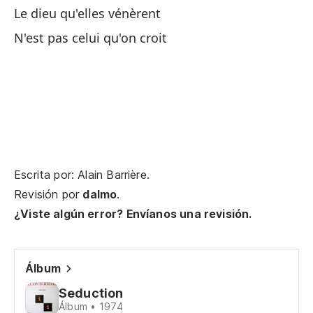
Le dieu qu'elles vénèrent
Si
N'est pas celui qu'on croit
No
Ti
Un
Escrita por: Alain Barrière.
Si
Revisión por
dalmo
.
¿Viste algún error? Envíanos una revisión.
No
Álbum
Ti
Seduction
Álbum • 1974
Un