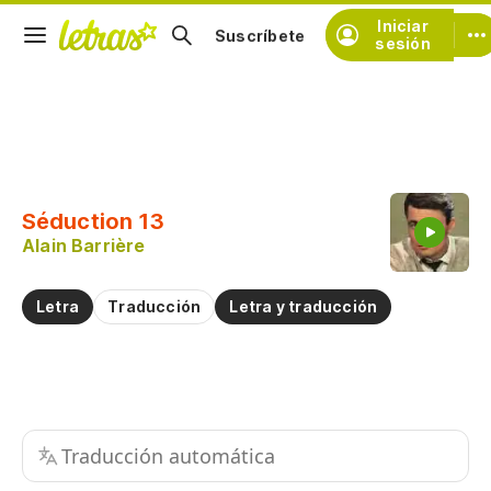
Iniciar
Suscríbete
sesión
Copiar fragmento
Copiar toda la letra
Séduction 13
Practicar la pronunciación de
Alain Barrière
Comentar sobre este fragmento
Letra
Traducción
Letra y traducción
Traducción automática