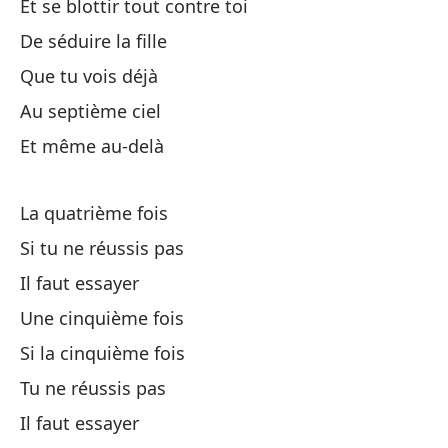
Et se blottir tout contre toi
Ti
De séduire la fille
Que tu vois déjà
Un
Au septième ciel
Et même au-delà
De
La quatrième fois
Qu
Si tu ne réussis pas
En
Il faut essayer
Une cinquième fois
Y 
Si la cinquième fois
Tu ne réussis pas
De
Il faut essayer