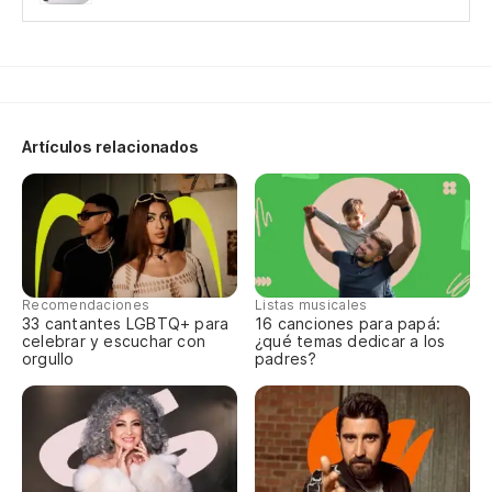
Di
Si
Artículos relacionados
Cí
Ap
Recomendaciones
Listas musicales
33 cantantes LGBTQ+ para
16 canciones para papá:
Há
celebrar y escuchar con
¿qué temas dedicar a los
orgullo
padres?
Y 
Cí