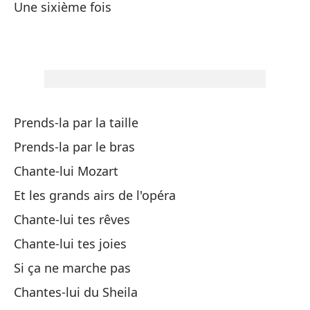
Qu
Une sixième fois
En
Y 
Prends-la par la taille
La
Prends-la par le bras
Chante-lui Mozart
Si
Et les grands airs de l'opéra
Ti
Chante-lui tes rêves
Chante-lui tes joies
Un
Si ça ne marche pas
Chantes-lui du Sheila
Si