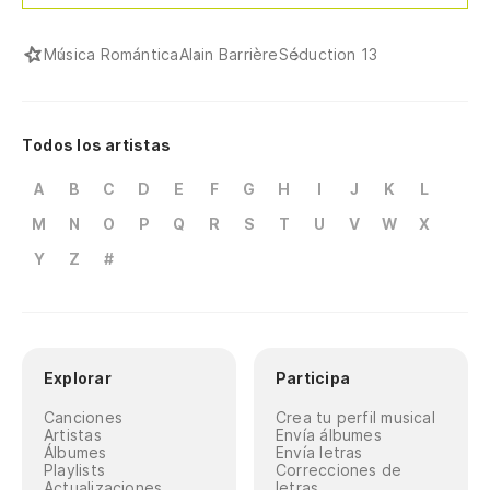
Música Romántica
Alain Barrière
Séduction 13
Todos los artistas
A
B
C
D
E
F
G
H
I
J
K
L
M
N
O
P
Q
R
S
T
U
V
W
X
Y
Z
#
Explorar
Participa
Canciones
Crea tu perfil musical
Artistas
Envía álbumes
Álbumes
Envía letras
Playlists
Correcciones de
Actualizaciones
letras