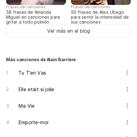
Frases de canciones
Frases de canciones
Y 
58 frases de Amanda
50 frases de Alex Ubago
Miguel en canciones para
para sentir la intensidad de
gritar a todo pulmón
sus canciones
Ver más en el blog
Si
No
Más canciones de Alain Barrière
Es
Tu T'en Vas
No
Elle etait si jolie
T'
Ma Vie
Si
Emporte-moi
No