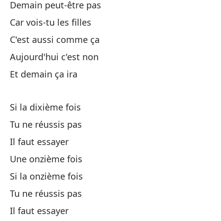
Cá
Demain peut-être pas
Car vois-tu les filles
Y 
C'est aussi comme ça
Et
Aujourd'hui c'est non
Et demain ça ira
Cá
Cá
Si la dixième fois
Tu ne réussis pas
Si
Il faut essayer
Une onzième fois
Cá
Si la onzième fois
Tu ne réussis pas
Si
Il faut essayer