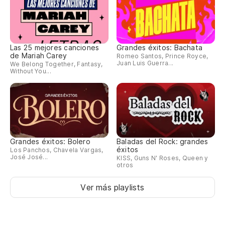
Qu
La
Las 25 mejores canciones
Grandes éxitos: Bachata
de Mariah Carey
El
Romeo Santos, Prince Royce,
Juan Luis Guerra...
We Belong Together, Fantasy,
Without You...
No
Grandes éxitos: Bolero
Baladas del Rock: grandes
éxitos
Los Panchos, Chavela Vargas,
José José...
KISS, Guns N' Roses, Queen y
otros
Ver más playlists