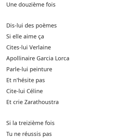
No
Une douzième fois
Ti
Dis-lui des poèmes
Si elle aime ça
Un
Cites-lui Verlaine
Apollinaire Garcia Lorca
Si
Parle-lui peinture
No
Et n'hésite pas
Cite-lui Céline
Ti
Et crie Zarathoustra
Un
Si la treizième fois
Tu ne réussis pas
Po