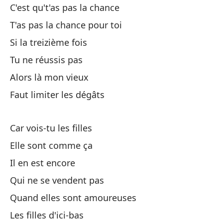
C'est qu't'as pas la chance
T'as pas la chance pour toi
So
Si la treizième fois
Ho
Tu ne réussis pas
Alors là mon vieux
Ma
Faut limiter les dégâts
Po
Car vois-tu les filles
Es
Elle sont comme ça
Il en est encore
Ho
Qui ne se vendent pas
Quand elles sont amoureuses
Y 
Les filles d'ici-bas