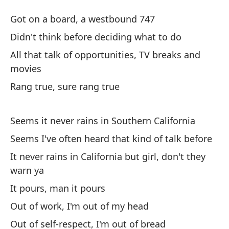
Nu
Got on a board, a westbound 747
It
Didn't think before deciding what to do
All that talk of opportunities, TV breaks and
Su
movies
Go
Rang true, sure rang true
No
Seems it never rains in Southern California
Di
Seems I've often heard that kind of talk before
To
It never rains in California but girl, don't they
de
warn ya
Al
It pours, man it pours
So
Out of work, I'm out of my head
Ra
Out of self-respect, I'm out of bread