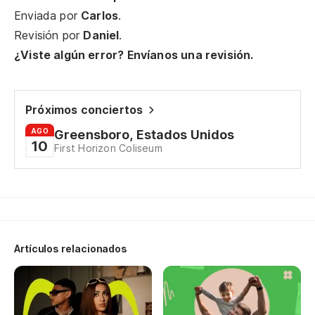
It
Enviada por
Carlos
.
Revisión por
Daniel
.
¿Viste algún error? Envíanos una revisión.
Próximos conciertos
¿L
AGO
Greensboro, Estados Unidos
10
First Horizon Coliseum
Wi
Di
ac
Te
Artículos relacionados
ta
Pe
en