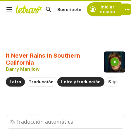
Iniciar
Suscríbete
sesión
Copiar fragmento
Copiar toda la letra
It Never Rains In Southern
Practicar la pronunciación de
California
Barry Manilow
Comentar sobre este fragmento
Letra
Traducción
Letra y traducción
Significad
Traducción automática