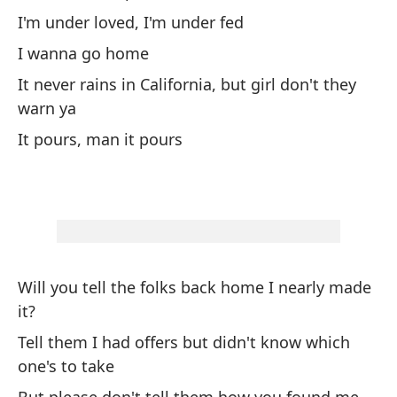
I'm under loved, I'm under fed
Pa
I wanna go home
Se
It never rains in California, but girl don't they
warn ya
Pa
It pours, man it pours
an
Se
Nu
av
It
Will you tell the folks back home I nearly made
it?
Ca
Tell them I had offers but didn't know which
It
one's to take