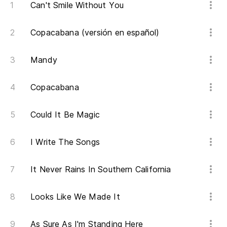
av
Can't Smile Without You
It
ya
Copacabana (versión en español)
Mandy
Copacabana
Could It Be Magic
I Write The Songs
It Never Rains In Southern California
Looks Like We Made It
As Sure As I'm Standing Here