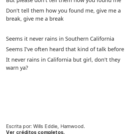
But please don't tell them how you found me
Si
Don't tell them how you found me, give me a
Ou
break, give me a break
Si
Ou
Seems it never rains in Southern California
Seems I've often heard that kind of talk before
Me
It never rains in California but girl, don't they
I'
warn ya?
Qu
Nu
av
It
Escrita por: Wills Eddie, Hamwood.
Ca
Ver créditos completos.