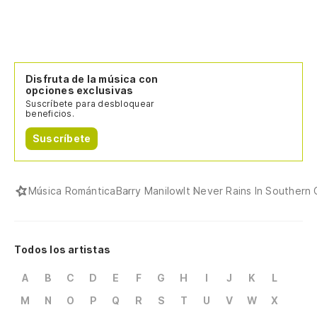
Disfruta de la música con
opciones exclusivas
Suscríbete para desbloquear
beneficios.
Suscríbete
Música Romántica
Barry Manilow
It Never Rains In Southern 
Todos los artistas
A
B
C
D
E
F
G
H
I
J
K
L
M
N
O
P
Q
R
S
T
U
V
W
X