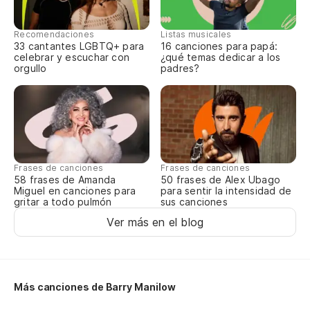
Bu
Recomendaciones
Listas musicales
33 cantantes LGBTQ+ para
16 canciones para papá:
No
celebrar y escuchar con
¿qué temas dedicar a los
re
orgullo
padres?
Do
gi
Pa
Frases de canciones
Frases de canciones
Se
58 frases de Amanda
50 frases de Alex Ubago
Miguel en canciones para
para sentir la intensidad de
gritar a todo pulmón
sus canciones
Pa
Ver más en el blog
an
Se
Más canciones de Barry Manilow
Nu