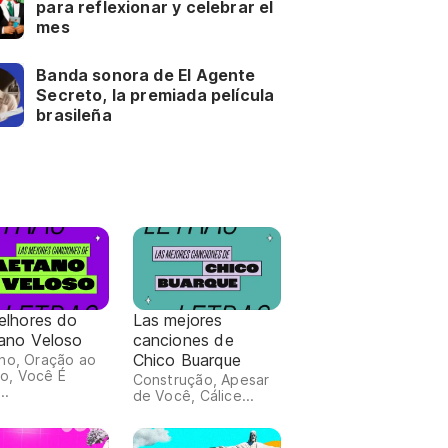
para reflexionar y celebrar el
mes
Banda sonora de El Agente
Secreto, la premiada película
brasileña
elhores do
Las mejores
ano Veloso
canciones de
Chico Buarque
ho, Oração ao
o, Você É
Construção, Apesar
..
de Você, Cálice...