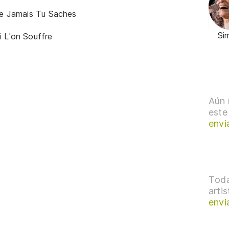
Que Jamais Tu Saches
Si
i L'on Souffre
Aún 
este
envi
Toda
arti
envi