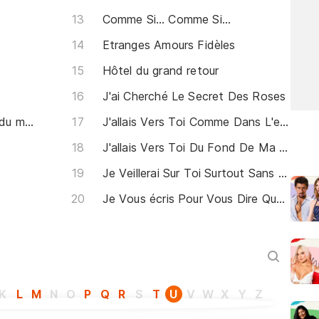
Comme Si… Comme Si…
Etranges Amours Fidèles
Hôtel du grand retour
J'ai Cherché Le Secret Des Roses
Ballade de la visite au bout du monde
J'allais Vers Toi Comme Dans L'eau La Paille
J'allais Vers Toi Du Fond De Ma Souffrance
Je Veillerai Sur Toi Surtout Sans Que Jamais Tu Saches
Je Vous écris Pour Vous Dire Que Si L'on Souffre
K
L
M
N
O
P
Q
R
S
T
U
V
W
X
Y
Z