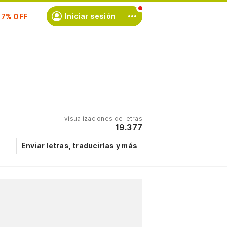
scríbete
Iniciar sesión
visualizaciones de letras
19.377
Enviar letras, traducirlas y más