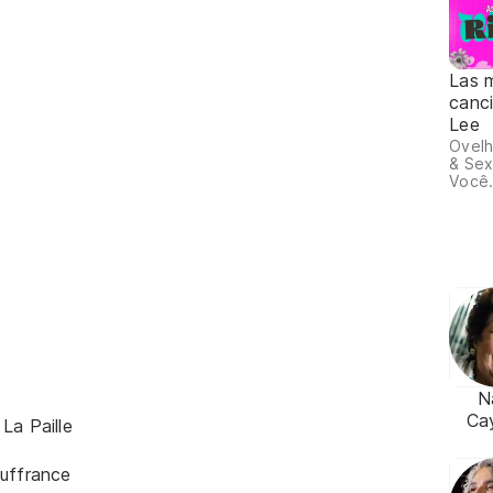
Las 
canc
Lee
Ovelh
& Sex
Você.
N
Ca
La Paille
ouffrance