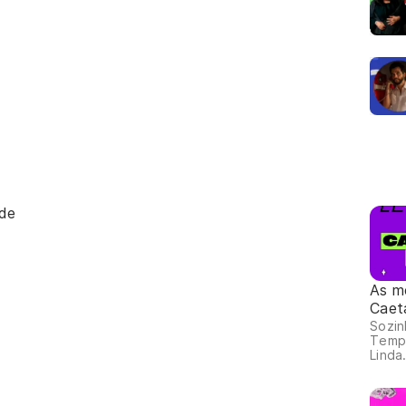
nde
As m
Caet
Sozin
Temp
Linda.