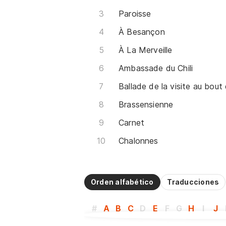
Paroisse
À Besançon
À La Merveille
Ambassade du Chili
Brassensienne
Carnet
Chalonnes
Orden alfabético
Traducciones
#
A
B
C
D
E
F
G
H
I
J