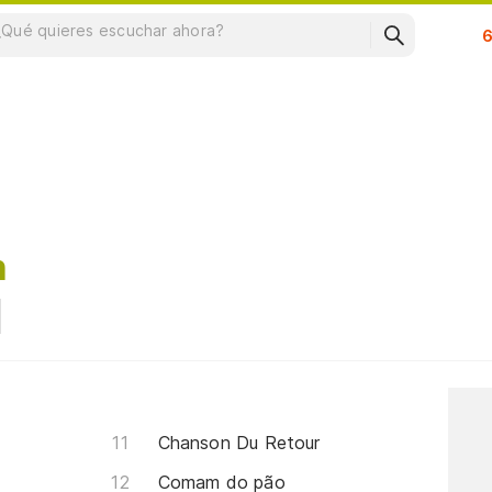
Su
n
Chanson Du Retour
Comam do pão