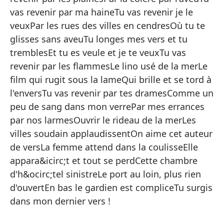
En
vas revenir par ma haineTu vas revenir je le
La
veuxPar les rues des villes en cendresOù tu te
glisses sans aveuTu longes mes vers et tu
Qu
tremblesEt tu es veule et je te veuxTu vas
Va
revenir par les flammesLe lino usé de la merLe
Po
film qui rugit sous la lameQui brille et se tord à
l'enversTu vas revenir par tes dramesComme un
Po
peu de sang dans mon verrePar mes errances
La
par nos larmesOuvrir le rideau de la merLes
Va
villes soudain applaudissentOn aime cet auteur
de versLa femme attend dans la coulisseElle
Po
appara&icirc;t et tout se perdCette chambre
Va
d'h&ocirc;tel sinistreLe port au loin, plus rien
Va
d'ouvertEn bas le gardien est compliceTu surgis
Po
dans mon dernier vers !
Do