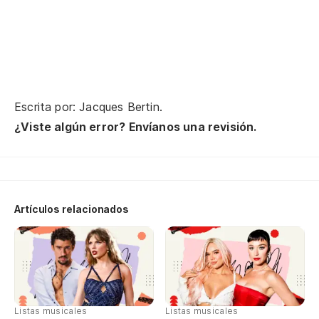
Re
Y 
Va
El
Escrita por: Jacques Bertin.
La
¿Viste algún error? Envíanos una revisión.
Qu
Va
Co
Artículos relacionados
Po
Ab
La
Am
Listas musicales
Listas musicales
La