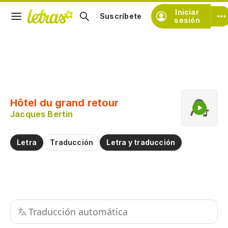
Iniciar
Suscríbete
sesión
Copiar fragmento
Copiar toda la letra
Hôtel du grand retour
Practicar la pronunciación de
Jacques Bertin
Comentar sobre este fragmento
Letra
Traducción
Letra y traducción
Traducción automática