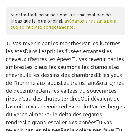
Nuestra traducción no tiene la misma cantidad de
líneas que la letra original,
ayúdanos a revisarla para
que se muestre correctamente.
Tu vas revenir par les menthesPar les luzernes
Va
les étésDans l'esprit les fusées errantesLes
Po
cheveux d'astres les épéesTu vas revenir par les
En
ambresLes bleus les saumons les chamoisLes
Lo
chevreuils les dessins des chambresEt les yeux
de l'homme aux aboisLes trains fant&ocirc;mes
Va
de décembreDans les vallées du souvenirLes
Lo
rires d'eau des chutes tendresQui dévalent de
Lo
l'avenirTu vas revenir redescendrePar les berges
du verbe aimerPar le delta des regards
Y 
tendresLe grand escalier des annéesTu vas
Lo
revenir par les plainesPar la colère par l'aveuTu