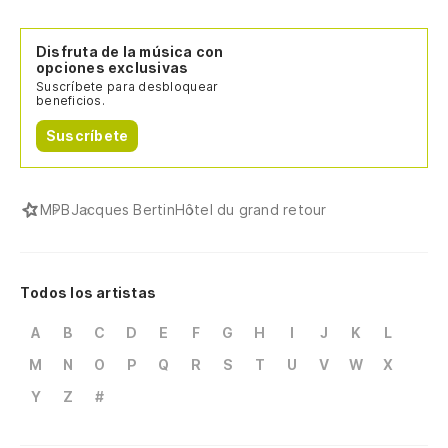
Disfruta de la música con
opciones exclusivas
Suscríbete para desbloquear
beneficios.
Suscríbete
MPB
Jacques Bertin
Hôtel du grand retour
Todos los artistas
A
B
C
D
E
F
G
H
I
J
K
L
M
N
O
P
Q
R
S
T
U
V
W
X
Y
Z
#