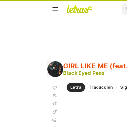
GIRL LIKE ME (feat
Black Eyed Peas
Agregar
Letra
Traducción
Sig
a
Agregar
favoritos
a
Tamaño
playlist
de la
fuente
Acordes
Imprimir