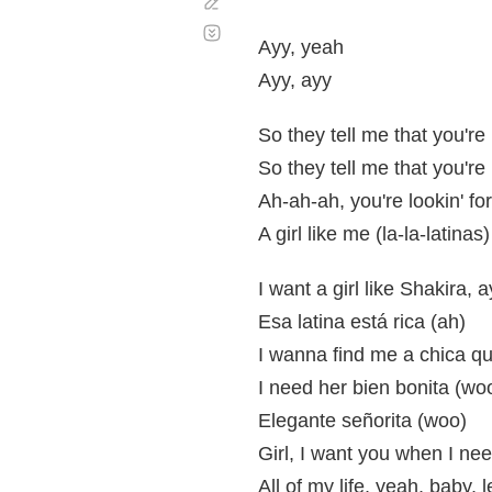
Corregir
Desplazamiento
automático
Ayy, yeah
Ayy, ayy
So they tell me that you're l
So they tell me that you're l
Ah-ah-ah, you're lookin' for
A girl like me (la-la-latinas
I want a girl like Shakira, 
Esa latina está rica (ah)
I wanna find me a chica que
I need her bien bonita (wo
Elegante señorita (woo)
Girl, I want you when I ne
All of my life, yeah, baby, 