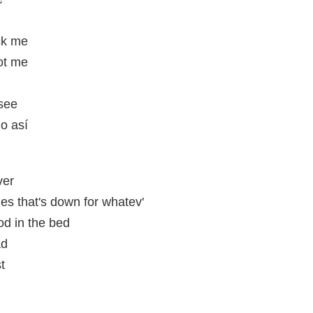
ock me
ot me
 see
o así
ver
es that's down for whatev'
d in the bed
ad
t