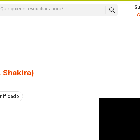
Su
. Shakira)
nificado