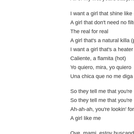
I want a girl that shine like 
A girl that don't need no filt
The real for real
A girl that's a natural killa (
I want a girl that's a heater
Caliente, a flamita (hot)
Yo quiero, mira, yo quiero
Una chica que no me diga
So they tell me that you're l
So they tell me that you're l
Ah-ah-ah, you're lookin' for
A girl like me
Oye, mami, estoy buscand