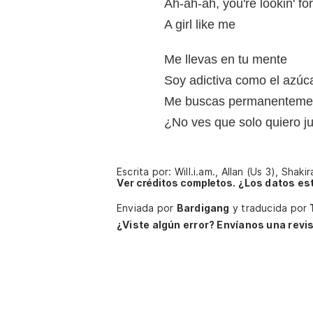
Ah-ah-ah, you're lookin' for
A girl like me
Me llevas en tu mente
Soy adictiva como el azúc
Me buscas permanenteme
¿No ves que solo quiero j
Escrita por: Will.i.am., Allan (Us 3), Sh
Ver créditos completos.
¿Los datos es
Enviada por
Bardigang
y traducida por
¿Viste algún error? Envíanos una revis