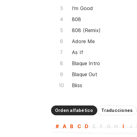
I'm Good
808
808 (Remix)
Adore Me
As If
Blaque Intro
Blaque Out
Bliss
Orden alfabético
Traducciones
#
A
B
C
D
E
F
G
H
I
J