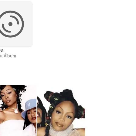
ue
• Álbum