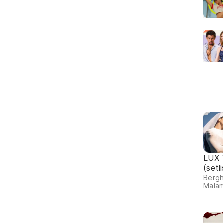
LUX 
(setl
Bergh
Malam