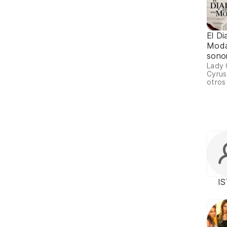
El Di
Moda
sonor
Lady 
Cyrus
otros
I