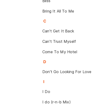
Bliss
Bring It All To Me
C
Can't Get It Back
Can't Trust Myself
Come To My Hotel
D
Don't Go Looking For Love
I
I Do
I do (r-n-b Mix)