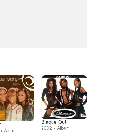
Blaque Out
h
2002 • Álbum
• Álbum