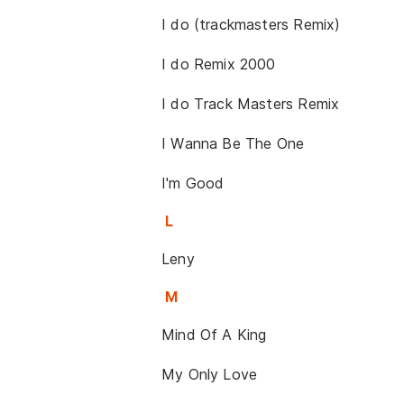
I do (trackmasters Remix)
I do Remix 2000
I do Track Masters Remix
I Wanna Be The One
I'm Good
L
Leny
M
Mind Of A King
My Only Love