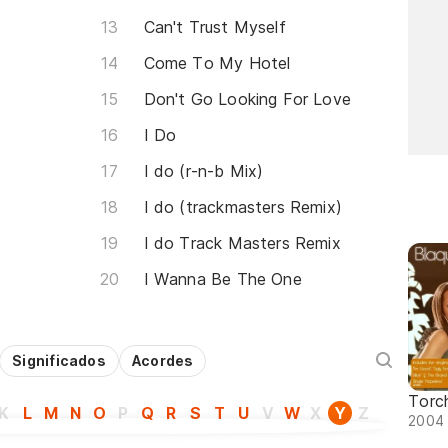
Can't Trust Myself
Come To My Hotel
Don't Go Looking For Love
I Do
I do (r-n-b Mix)
I do (trackmasters Remix)
I do Track Masters Remix
I Wanna Be The One
Significados
Acordes
Torc
K
L
M
N
O
P
Q
R
S
T
U
V
W
X
Y
Z
2004 