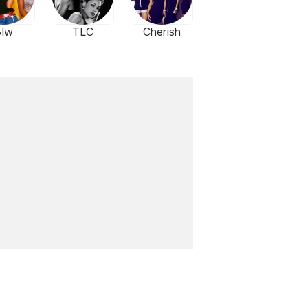
3lw
TLC
Cherish