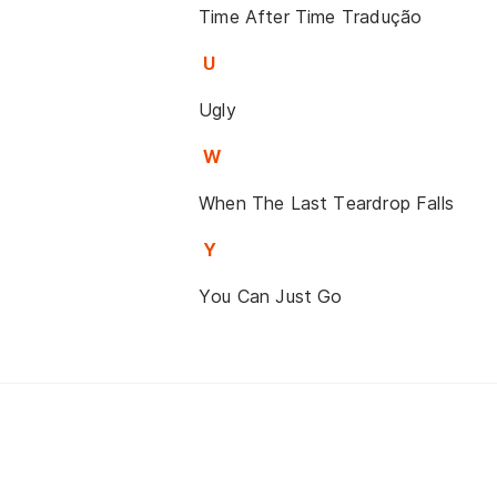
Time After Time Tradução
U
Ugly
W
When The Last Teardrop Falls
Y
You Can Just Go