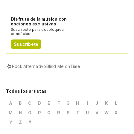
Disfruta de la música con
opciones exclusivas
Suscríbete para desbloquear
beneficios.
Suscríbete
Rock Alternativo
Blind Melon
Time
Todos los artistas
A
B
C
D
E
F
G
H
I
J
K
L
M
N
O
P
Q
R
S
T
U
V
W
X
Y
Z
#