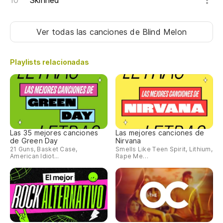
Skinned
Si
Me
Ver todas las canciones
de Blind Melon
Playlists relacionadas
Las 35 mejores canciones
Las mejores canciones de
de Green Day
Nirvana
21 Guns, Basket Case,
Smells Like Teen Spirit, Lithium,
American Idiot...
Rape Me…