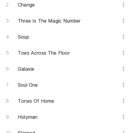
Change
Do
Three Is The Magic Number
Me
Soup
I 
Toes Across The Floor
Pa
To
Galaxie
Y 
Soul One
de
An
Tones Of Home
Lo
Holyman
Th