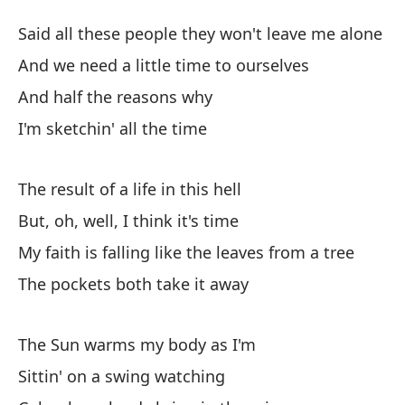
H
Said all these people they won't leave me alone
T
And we need a little time to ourselves
And half the reasons why
Di
I'm sketchin' all the time
de
Sa
The result of a life in this hell
Y 
But, oh, well, I think it's time
no
My faith is falling like the leaves from a tree
An
The pockets both take it away
Y 
An
The Sun warms my body as I'm
Sittin' on a swing watching
Es