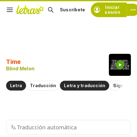
Iniciar
Suscríbete
sesión
Copiar fragmento
Copiar toda la letra
Time
Practicar la pronunciación de
Blind Melon
Comentar sobre este fragmento
Letra
Traducción
Letra y traducción
Significad
Traducción automática