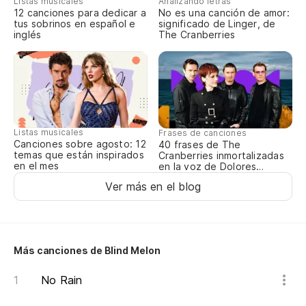
Ci
Listas musicales
Analizando letras
12 canciones para dedicar a
No es una canción de amor:
un
tus sobrinos en español e
significado de Linger, de
inglés
The Cranberries
Fi
Am
qu
Listas musicales
Bl
Frases de canciones
Canciones sobre agosto: 12
40 frases de The
temas que están inspirados
Cranberries inmortalizadas
en el mes
en la voz de Dolores
Yo
O’Riordan
Ver más en el blog
De
Fr
Más canciones de Blind Melon
Te
No Rain
I 