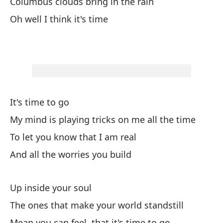
Columbus clouds bring in the rain
I'
Oh well I think it's time
El
The
Pe
But
It's time to go
My mind is playing tricks on me all the time
Mi
To let you know that I am real
My
And all the worries you build
Lo
Th
Up inside your soul
The ones that make your world standstill
El
Mean you can feel, that it's time to go