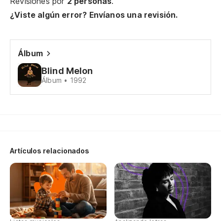
Revisiones por
2 personas
.
Si
¿Viste algún error? Envíanos una revisión.
Me
¿E
Álbum
Ar
Blind Melon
Álbum • 1992
¿C
Do
¿C
Artículos relacionados
Do
¿C
Do