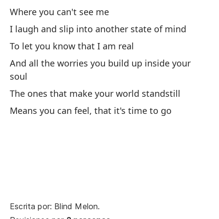
Where you can't see me
Mi
I laugh and slip into another state of mind
My
To let you know that I am real
Pa
And all the worries you build up inside your
soul
To
The ones that make your world standstill
Y 
Means you can feel, that it's time to go
An
De
Lo
Th
Escrita por: Blind Melon.