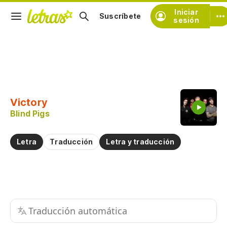
Iniciar
Suscríbete
sesión
Copiar fragmento
Copiar toda la letra
Victory
Practicar la pronunciación de
Blind Pigs
Comentar sobre este fragmento
Letra
Traducción
Letra y traducción
Traducción automática