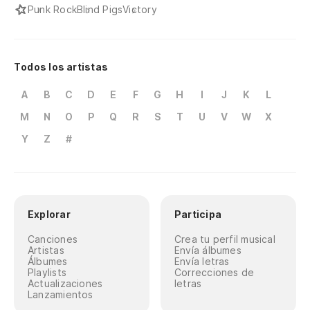
Punk Rock
Blind Pigs
Victory
Todos los artistas
A
B
C
D
E
F
G
H
I
J
K
L
M
N
O
P
Q
R
S
T
U
V
W
X
Y
Z
#
Explorar
Participa
Canciones
Crea tu perfil musical
Artistas
Envía álbumes
Álbumes
Envía letras
Playlists
Correcciones de
Actualizaciones
letras
Lanzamientos