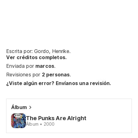
Se
Mi
V 
V 
Escrita por: Gordo, Henrike.
Ver créditos completos.
Po
Enviada por
marcos
.
Revisiones por
2 personas
.
Fo
¿Viste algún error? Envíanos una revisión.
Po
Fo
Álbum
The Punks Are Alright
Vi
Álbum • 2000