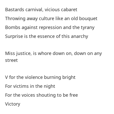
Vi
Bastards carnival, vicious cabaret
Vi
Throwing away culture like an old bouquet
Bombs against repression and the tyrany
Ca
Surprise is the essence of this anarchy
Ba
De
Miss justice, is whore down on, down on any
street
Th
Bo
V for the violence burning bright
Bo
For victims in the night
For the voices shouting to be free
La
Victory
Su