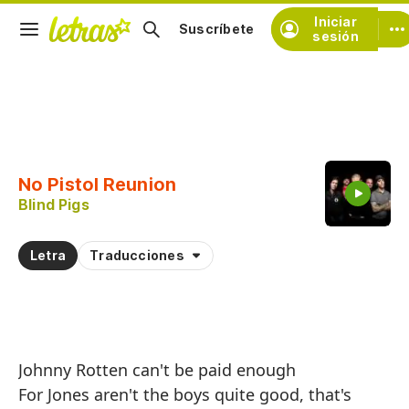
Iniciar
Suscríbete
sesión
Copiar fragmento
Copiar toda la letra
No Pistol Reunion
Practicar la pronunciación de
Blind Pigs
Comentar sobre este fragmento
Letra
Traducciones
Johnny Rotten can't be paid enough
For Jones aren't the boys quite good, that's