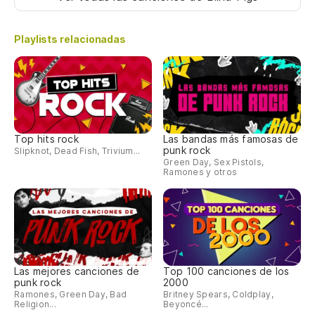
Playlists relacionadas
Top hits rock
Las bandas más famosas de
punk rock
Slipknot, Dead Fish, Trivium...
Green Day, Sex Pistols,
Ramones y otros
Las mejores canciones de
Top 100 canciones de los
punk rock
2000
Ramones, Green Day, Bad
Britney Spears, Coldplay,
Religion...
Beyoncé...