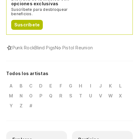
opciones exclusivas
Suscríbete para desbloquear
beneficios.
Suscríbete
Punk Rock
Blind Pigs
No Pistol Reunion
Todos los artistas
A
B
C
D
E
F
G
H
I
J
K
L
M
N
O
P
Q
R
S
T
U
V
W
X
Y
Z
#