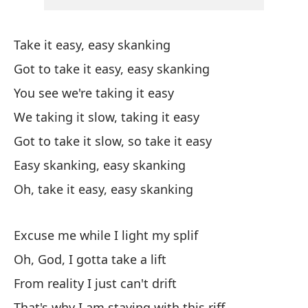
Di
Take it easy, easy skanking
Ex
Got to take it easy, easy skanking
Di
You see we're taking it easy
Go
We taking it slow, taking it easy
Got to take it slow, so take it easy
De
Easy skanking, easy skanking
Fr
Oh, take it easy, easy skanking
Po
Th
Excuse me while I light my splif
Oh, God, I gotta take a lift
From reality I just can't drift
That's why I am staying with this riff