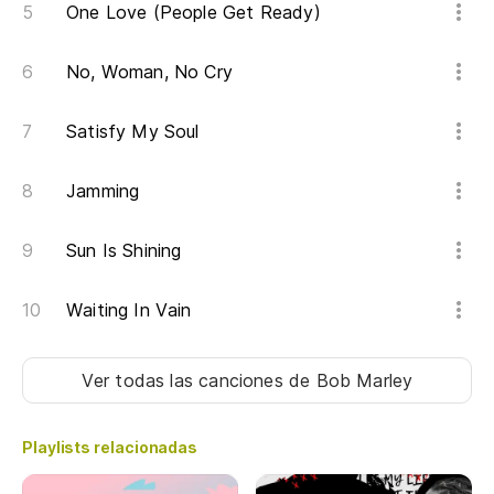
One Love (People Get Ready)
Tó
Ta
No, Woman, No Cry
Tó
Satisfy My Soul
Ta
Jamming
Tó
Ta
Sun Is Shining
Waiting In Vain
Ver todas las canciones
de Bob Marley
Playlists relacionadas