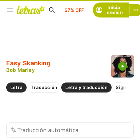
Iniciar
Suscríbete
sesión
Copiar fragmento
Copiar toda la letra
Easy Skanking
Practicar la pronunciación de
Bob Marley
Comentar sobre este fragmento
Letra
Traducción
Letra y traducción
Significad
Traducción automática