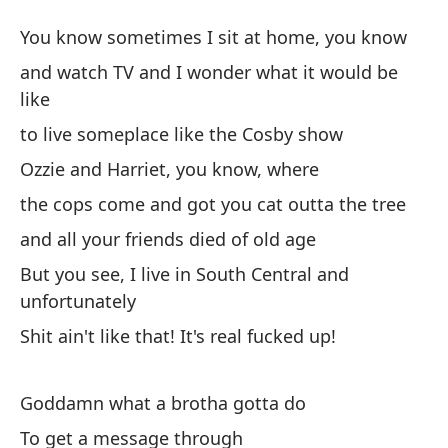
C
You know sometimes I sit at home, you know
B
and watch TV and I wonder what it would be
like
A 
to live someplace like the Cosby show
Yo
Ozzie and Harriet, you know, where
y 
the cops come and got you cat outta the tree
an
and all your friends died of old age
But you see, I live in South Central and
vi
unfortunately
to
Shit ain't like that! It's real fucked up!
Oz
Goddamn what a brotha gotta do
Oz
To get a message through