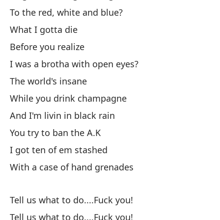
lo
To the red, white and blue?
th
What I gotta die
Before you realize
y 
I was a brotha with open eyes?
an
The world's insane
Pe
While you drink champagne
de
And I'm livin in black rain
Bu
You try to ban the A.K
¡L
I got ten of em stashed
Shi
With a case of hand grenades
Ma
Tell us what to do....Fuck you!
Go
Tell us what to do....Fuck you!