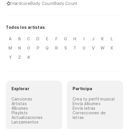
Hardcore
Body Count
Body Count
Todos los artistas
A
B
C
D
E
F
G
H
I
J
K
L
M
N
O
P
Q
R
S
T
U
V
W
X
Y
Z
#
Explorar
Participa
Canciones
Crea tu perfil musical
Artistas
Envía álbumes
Álbumes
Envía letras
Playlists
Correcciones de
Actualizaciones
letras
Lanzamientos