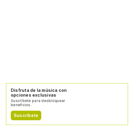
Te
La
Disfruta de la música con
opciones exclusivas
Suscríbete para desbloquear
beneficios.
Suscríbete