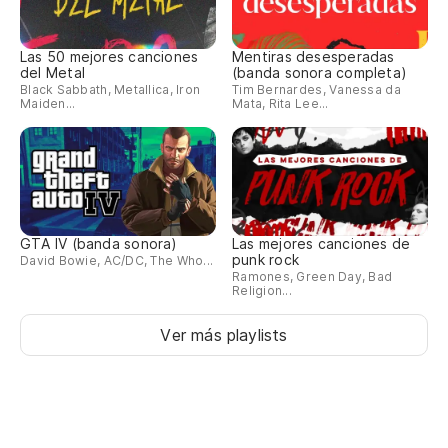
Wh
Las 50 mejores canciones
Mentiras desesperadas
y 
del Metal
(banda sonora completa)
Black Sabbath, Metallica, Iron
Tim Bernardes, Vanessa da
An
Maiden...
Mata, Rita Lee...
¿N
Tú
va
GTA IV (banda sonora)
Las mejores canciones de
punk rock
David Bowie, AC/DC, The Who...
Yo
Ramones, Green Day, Bad
Religion...
¡D
Ver más playlists
Te
¡D