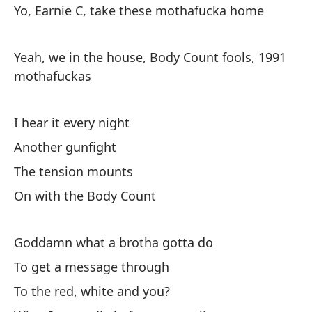
Te
Yo, Earnie C, take these mothafucka home
¡D
Yeah, we in the house, Body Count fools, 1991
Te
mothafuckas
¡D
I hear it every night
Te
Another gunfight
¡D
The tension mounts
Te
On with the Body Count
Sa
Goddamn what a brotha gotta do
To get a message through
si
To the red, white and you?
If