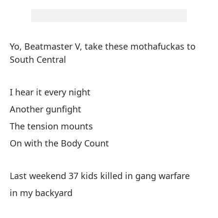
Wh
y 
Yo, Beatmaster V, take these mothafuckas to
An
South Central
In
I hear it every night
Another gunfight
Te
The tension mounts
I 
On with the Body Count
co
Wi
Last weekend 37 kids killed in gang warfare
in my backyard
¡D