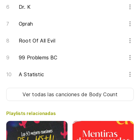
pa
Dr. K
To
Oprah
al
Root Of All Evil
¿Q
99 Problems BC
cu
Wh
A Statistic
de
Ver todas las canciones
de Body Count
I 
El
Playlists relacionadas
Mi