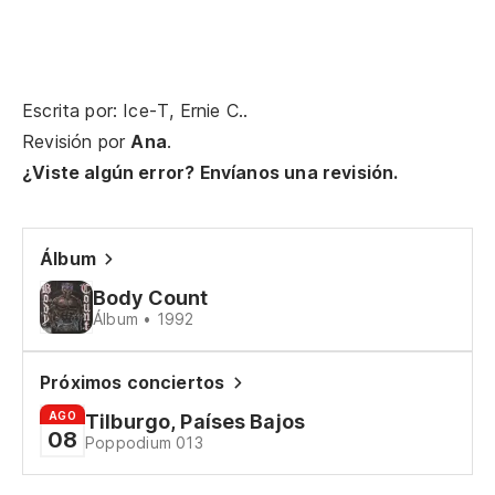
Co
Escrita por: Ice-T, Ernie C..
Revisión por
Ana
.
¿Viste algún error? Envíanos una revisión.
Yo
Su
Álbum
Yo
Ce
Body Count
Álbum • 1992
Lo
Próximos conciertos
AGO
Tilburgo, Países Bajos
Ot
08
Poppodium 013