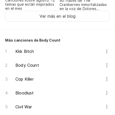
Canciones sobre agosto: 12
19
40 frases de The
temas que están inspirados
Cranberries inmortalizadas
en el mes
en la voz de Dolores
Ye
O’Riordan
mo
Ver más en el blog
Lo
Más canciones de Body Count
Ot
Kkk Bitch
La
Body Count
Co
Cop Killer
Bloodlust
Ma
Go
Civil War