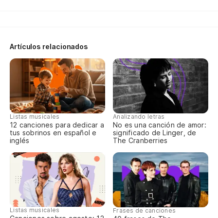
La
Co
Artículos relacionados
El
en
La
Listas musicales
Analizando letras
en
12 canciones para dedicar a
No es una canción de amor:
tus sobrinos en español e
significado de Linger, de
inglés
The Cranberries
Yo
Yo
Sí
Listas musicales
Frases de canciones