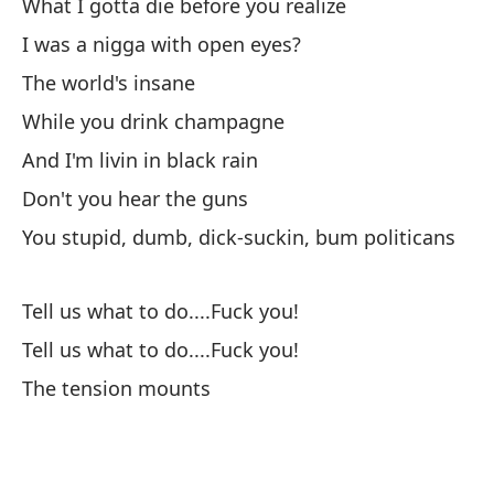
What I gotta die before you realize
o 
I was a nigga with open eyes?
tr
The world's insane
Or
While you drink champagne
La
And I'm livin in black rain
Sh
Don't you hear the guns
You stupid, dumb, dick-suckin, bum politicans
Y 
An
Tell us what to do....Fuck you!
Lo
Tell us what to do....Fuck you!
I 
The tension mounts
La