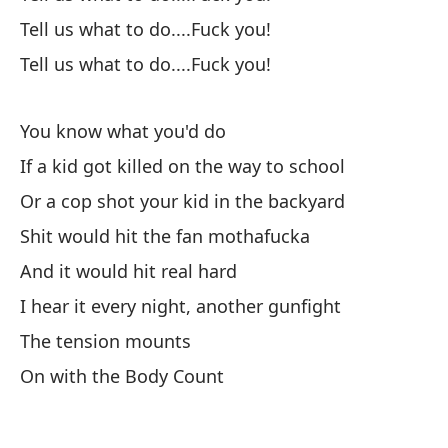
Tell us what to do....Fuck you!
pa
Tell us what to do....Fuck you!
To
al
You know what you'd do
If a kid got killed on the way to school
¿Q
Or a cop shot your kid in the backyard
Shit would hit the fan mothafucka
an
And it would hit real hard
de
I hear it every night, another gunfight
I 
The tension mounts
On with the Body Count
El
Mi