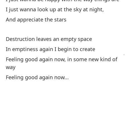
ar
I just wanna look up at the sky at night,
I 
And appreciate the stars
ab
Destruction leaves an empty space
Ma
In emptiness again I begin to create
Ja
Feeling good again now, in some new kind of
Me
way
Feeling good again now...
Wo
Y 
An
Es
We