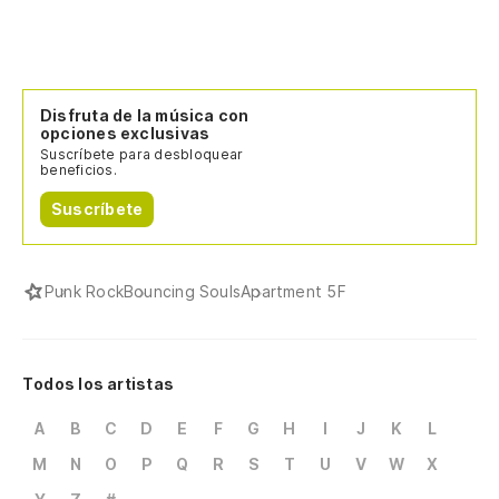
Disfruta de la música con
opciones exclusivas
Suscríbete para desbloquear
beneficios.
Suscríbete
Punk Rock
Bouncing Souls
Apartment 5F
Todos los artistas
A
B
C
D
E
F
G
H
I
J
K
L
M
N
O
P
Q
R
S
T
U
V
W
X