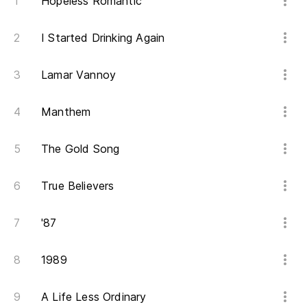
Hopeless Romantic
In
Si
I Started Drinking Again
m
Lamar Vannoy
Fe
Manthem
Si
Fe
The Gold Song
True Believers
'87
1989
A Life Less Ordinary