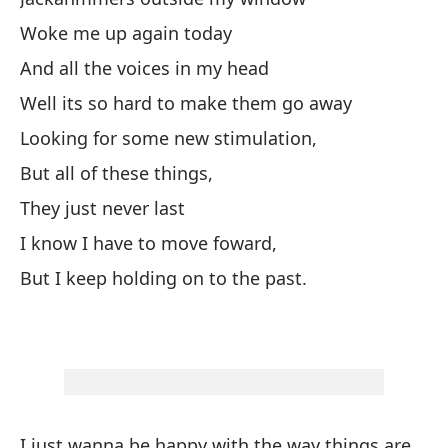
Sa
Woke me up again today
And all the voices in my head
Bu
Well its so hard to make them go away
Lo
Looking for some new stimulation,
Es
But all of these things,
Im
They just never last
Y 
I know I have to move foward,
But I keep holding on to the past.
Im
Me
a
I 
Vi
I just wanna be happy with the way things are