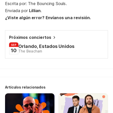
Escrita por: The Bouncing Souls.
Bu
Enviada por
Lillian
.
¿Viste algún error? Envíanos una revisión.
Lo
Pe
Próximos conciertos
SEP
Orlando, Estados Unidos
Si
10
The Beacham
Sé
I 
Pe
Artículos relacionados
Bu