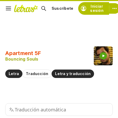
Iniciar
Suscríbete
sesión
Copiar fragmento
Copiar toda la letra
Apartment 5F
Practicar la pronunciación de
Bouncing Souls
Comentar sobre este fragmento
Letra
Traducción
Letra y traducción
Traducción automática