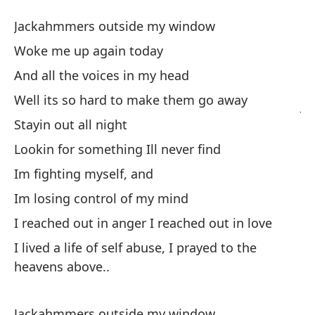
D
Jackahmmers outside my window
A
Woke me up again today
And all the voices in my head
Ma
Well its so hard to make them go away
Ja
Stayin out all night
Me
Lookin for something Ill never find
Wo
Im fighting myself, and
Im losing control of my mind
Y 
I reached out in anger I reached out in love
An
I lived a life of self abuse, I prayed to the
Es
heavens above..
We
Jackahmmers outside my window