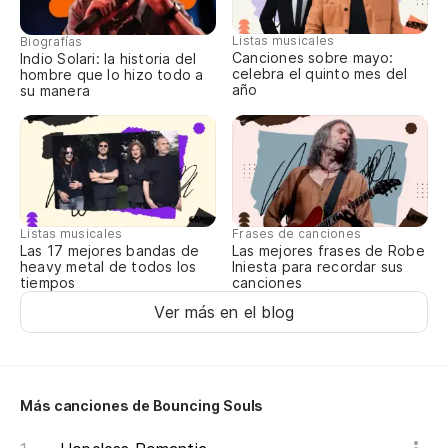
Listas musicales
Biografías
Canciones sobre mayo:
Indio Solari: la historia del
celebra el quinto mes del
hombre que lo hizo todo a
So
año
su manera
I 
So
I 
Listas musicales
Frases de canciones
Las 17 mejores bandas de
Las mejores frases de Robe
Y 
heavy metal de todos los
Iniesta para recordar sus
tiempos
canciones
Ver más en el blog
La
De
Más canciones de Bouncing Souls
En