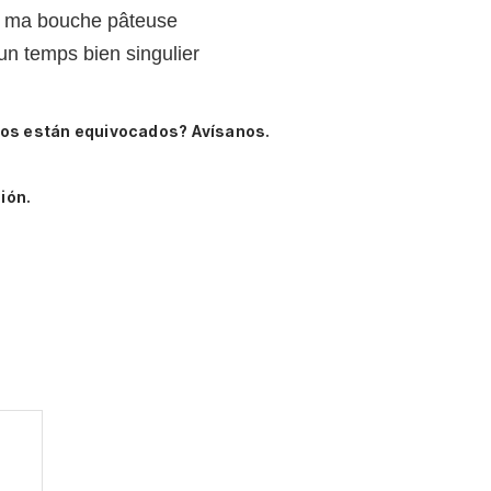
 ma bouche pâteuse
 un temps bien singulier
tos están equivocados? Avísanos.
ión.