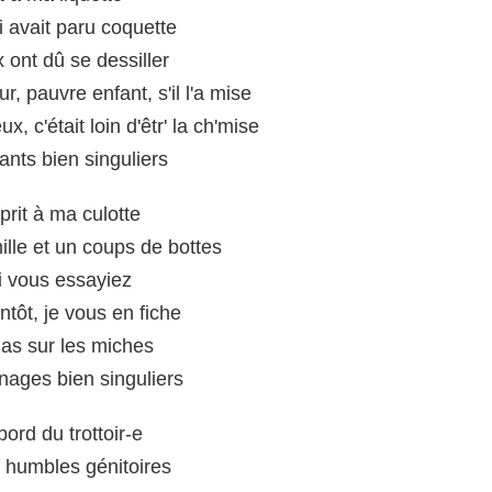
ui avait paru coquette
 ont dû se dessiller
r, pauvre enfant, s'il l'a mise
 c'était loin d'êtr' la ch'mise
iants bien singuliers
prit à ma culotte
lle et un coups de bottes
si vous essayiez
entôt, je vous en fiche
glas sur les miches
énages bien singuliers
 bord du trottoir-e
 humbles génitoires