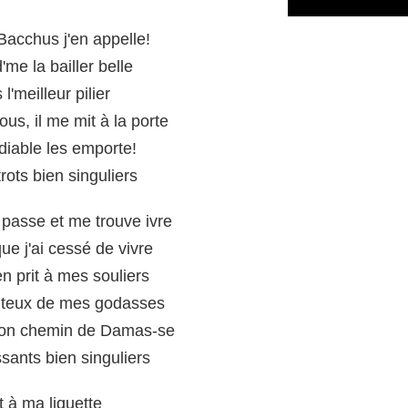
Bacchus j'en appelle!
'me la bailler belle
l'meilleur pilier
us, il me mit à la porte
 diable les emporte!
strots bien singuliers
 passe et me trouve ivre
ue j'ai cessé de vivre
'en prit à mes souliers
piteux de mes godasses
c son chemin de Damas-se
assants bien singuliers
t à ma liquette