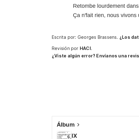
Retombe lourdement dans
Ça n'fait rien, nous vivons
Escrita por: Georges Brassens.
¿Los da
Revisión por
HACI
.
¿Viste algún error? Envíanos una revis
Álbum
IX