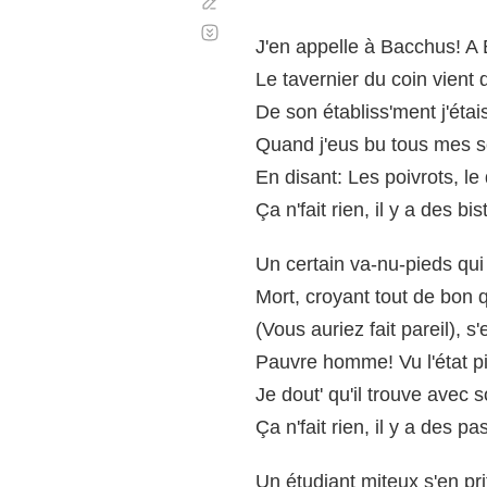
Corregir
Desplazamiento
automático
J'en appelle à Bacchus! A 
Le tavernier du coin vient d
De son établiss'ment j'étais 
Quand j'eus bu tous mes so
En disant: Les poivrots, le
Ça n'fait rien, il y a des bi
Un certain va-nu-pieds qui
Mort, croyant tout de bon q
(Vous auriez fait pareil), s
Pauvre homme! Vu l'état 
Je dout' qu'il trouve ave
Ça n'fait rien, il y a des p
Un étudiant miteux s'en pri