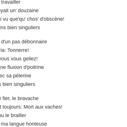
travailler
oyait un' douzaine
i vu que'qu' chos' d'obscène!
pins bien singuliers
t, d'un pas débonnaire
cria: Tonnerre!
 vous vous geliez!
ne fluxion d'poitrine
ec sa pèlerine
cs bien singuliers
e fier, le bravache
ut toujours: Mort aux vaches!
u le brailler
s ma langue honteuse