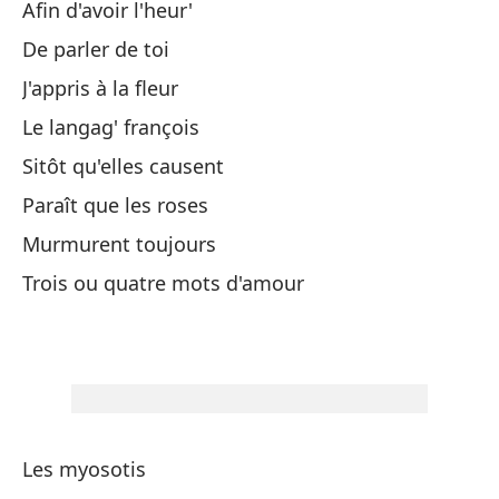
Aﬁn d'avoir l'heur'
De parler de toi
A 
J'appris à la ﬂeur
Un
Le langag' françois
Un
Sitôt qu'elles causent
Paraît que les roses
Ra
Murmurent toujours
Un
Trois ou quatre mots d'amour
Su
No
Les myosotis
Pa