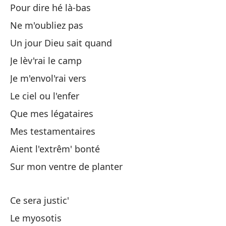
Pour dire hé là-bas
Ne m'oubliez pas
Un jour Dieu sait quand
Je lèv'rai le camp
Lo
Je m'envol'rai vers
Le ciel ou l'enfer
El
Que mes légataires
Mes testamentaires
Te
Aient l'extrêm' bonté
No
Sur mon ventre de planter
El
Ce sera justic'
Le myosotis
Ot