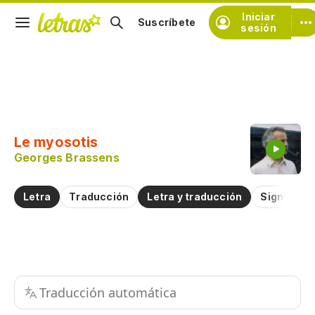
Iniciar
Suscríbete
sesión
Copiar fragmento
Copiar toda la letra
Le myosotis
Practicar la pronunciación de
Georges Brassens
Comentar sobre este fragmento
Letra
Traducción
Letra y traducción
Significad
Traducción automática