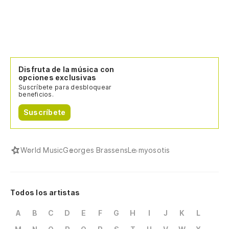
Disfruta de la música con
opciones exclusivas
Suscríbete para desbloquear
beneficios.
Suscríbete
World Music
Georges Brassens
Le myosotis
Todos los artistas
A
B
C
D
E
F
G
H
I
J
K
L