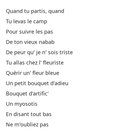
El
Quand tu partis, quand
Le
Tu levas le camp
Pour suivre les pas
Cu
De ton vieux nabab
Te
De peur qu' je n' sois triste
Tu allas chez l' ﬂeuriste
Pa
Quérir un' ﬂeur bleue
Un petit bouquet d'adieu
De
Bouquet d'artiﬁc'
Po
Un myosotis
En disant tout bas
De
Ne m'oubliez pas
Fu