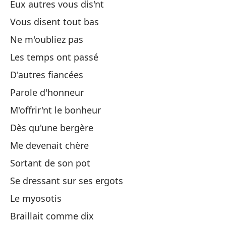
Eux autres vous dis'nt
De
Vous disent tout bas
Ne m'oubliez pas
Ap
Les temps ont passé
D'autres ﬁancées
El
Parole d'honneur
Ta
M'offrir'nt le bonheur
Dès qu'une bergère
Pa
Me devenait chère
Sortant de son pot
S
Se dressant sur ses ergots
Le myosotis
Tr
Braillait comme dix
Tr