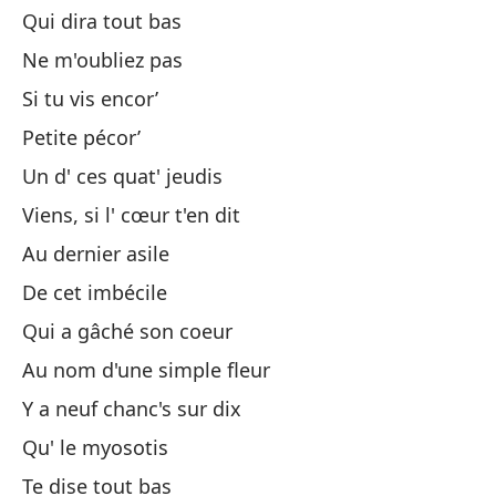
Qui dira tout bas
Ne m'oubliez pas
Pa
Si tu vis encor’
Me
Petite pécor’
Un d' ces quat' jeudis
En
Viens, si l' cœur t'en dit
Au dernier asile
Se
De cet imbécile
Sa
Qui a gâché son coeur
Au nom d'une simple ﬂeur
Er
Y a neuf chanc's sur dix
Qu' le myosotis
El
Te dise tout bas