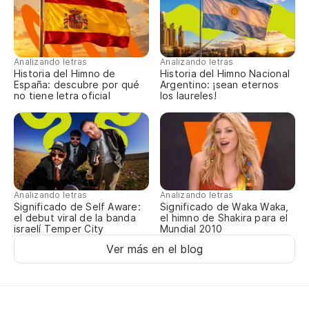
Mi
Analizando letras
Analizando letras
Te
Historia del Himno de
Historia del Himno Nacional
España: descubre por qué
Argentino: ¡sean eternos
no tiene letra oficial
los laureles!
De
Se
Analizando letras
Analizando letras
El
Significado de Self Aware:
Significado de Waka Waka,
el debut viral de la banda
el himno de Shakira para el
israelí Temper City
Mundial 2010
Qu
Ver más en el blog
No