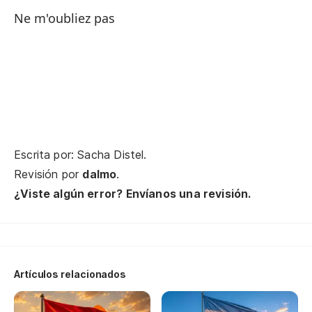
Gr
Ne m'oubliez pas
Pa
No
Un
Escrita por: Sacha Distel.
Revisión por
dalmo
.
Le
¿Viste algún error? Envíanos una revisión.
Me
El
Artículos relacionados
Qu