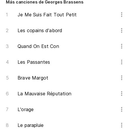
Más canciones de Georges Brassens
Si
Je Me Suis Fait Tout Petit
Pe
Les copains d’abord
Un
Quand On Est Con
Ve
Les Passantes
Al
Brave Margot
De
La Mauvaise Réputation
L'orage
Qu
Qu
Le parapluie