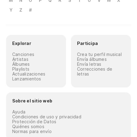
M
N
O
P
Q
R
S
T
U
V
W
X
Y
Z
#
Explorar
Participa
Canciones
Crea tu perfil musical
Artistas
Envía álbumes
Álbumes
Envía letras
Playlists
Correcciones de
Actualizaciones
letras
Lanzamientos
Sobre el sitio web
Ayuda
Condiciones de uso y privacidad
Protección de Datos
Quiénes somos
Normas para envío