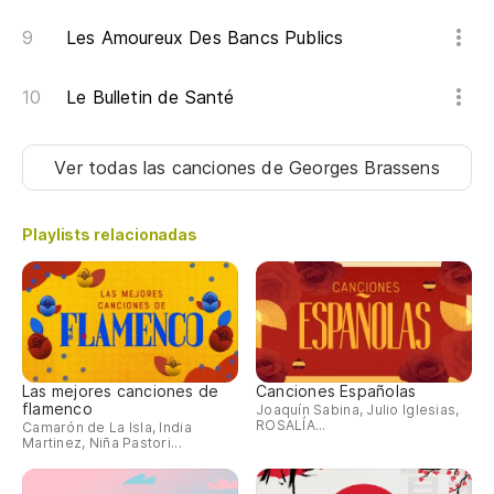
En
Les Amoureux Des Bancs Publics
Au
Le Bulletin de Santé
Ha
Ver todas las canciones
de Georges Brassens
Qu
Playlists relacionadas
Te
No
Las mejores canciones de
Canciones Españolas
flamenco
Joaquín Sabina, Julio Iglesias,
ROSALÍA...
Camarón de La Isla, India
Martinez, Niña Pastori...