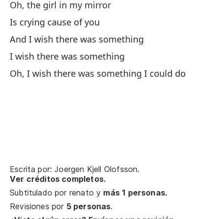
Oh, the girl in my mirror
Is crying cause of you
El
And I wish there was something
Lo
I wish there was something
Pe
Oh, I wish there was something I could do
Bu
Sé
I 
Po
Escrita por: Joergen Kjell Olofsson.
'C
Ver créditos completos.
Subtitulado por
renato
y
más 1 personas.
Es
Revisiones por
5 personas
.