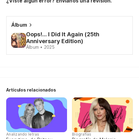
¿Viste algún error? Envíanos una revisión.
Y 
An
Álbum
Pa
Oops!... I Did It Again (25th
Anniversary Edition)
Álbum • 2025
Oh
Es
Y 
Artículos relacionados
An
Oj
Oh
Analizando letras
Biografías