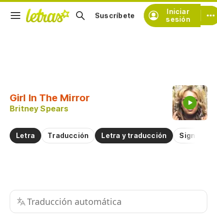
Iniciar
Suscríbete
sesión
Copiar fragmento
Copiar toda la letra
Girl In The Mirror
Practicar la pronunciación de
Britney Spears
Comentar sobre este fragmento
Letra
Traducción
Letra y traducción
Significad
Traducción automática