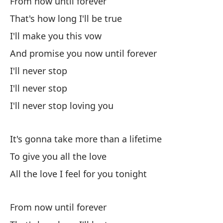
From now until forever
That's how long I'll be true
Ll
I'll make you this vow
Cu
And promise you now until forever
Wh
I'll never stop
I'll never stop
Y 
I'll never stop loving you
An
Pe
It's gonna take more than a lifetime
Bu
To give you all the love
All the love I feel for you tonight
Cu
Wh
From now until forever
To