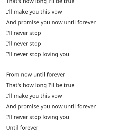
That's how long I'll be true
Al
I'll make you this vow
And promise you now until forever
Ha
I'll never stop
I'll never stop
I'll never stop loving you
From now until forever
De
That's how long I'll be true
I'll make you this vow
As
And promise you now until forever
Te
I'll never stop loving you
Until forever
Y 