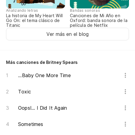
Analizando letras
Bandas sonoras
La historia de My Heart Will
Canciones de Mi Año en
Go On: el tema clásico de
De
Oxford: banda sonora de la
Titanic
película de Netflix
Ver más en el blog
As
Te
Más canciones de Britney Spears
Y 
...Baby One More Time
An
Toxic
Nu
Oops!... I Did It Again
Ha
Sometimes