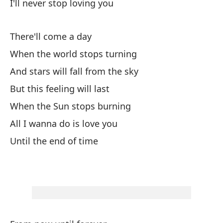
I'll never stop loving you
Sé
There'll come a day
Si
When the world stops turning
And stars will fall from the sky
De
But this feeling will last
As
When the Sun stops burning
All I wanna do is love you
Te
Until the end of time
Y 
An
Nu