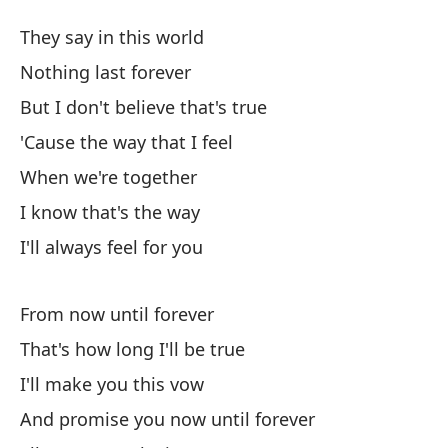
N
They say in this world
I'
Nothing last forever
But I don't believe that's true
Di
'Cause the way that I feel
Qu
When we're together
I know that's the way
Pe
I'll always feel for you
Bu
From now until forever
Po
That's how long I'll be true
'C
I'll make you this vow
Cu
And promise you now until forever