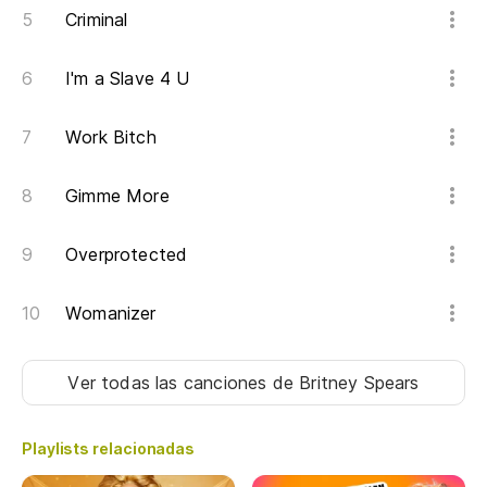
Nu
Criminal
I'm a Slave 4 U
Work Bitch
Gimme More
Overprotected
Womanizer
Ver todas las canciones
de Britney Spears
Playlists relacionadas