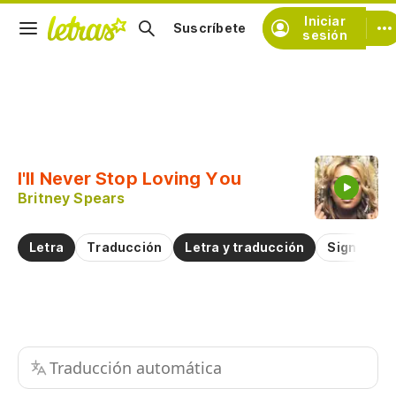
Iniciar
Suscríbete
sesión
Copiar fragmento
Copiar toda la letra
I'll Never Stop Loving You
Practicar la pronunciación de
Britney Spears
Comentar sobre este fragmento
Letra
Traducción
Letra y traducción
Significad
Traducción automática