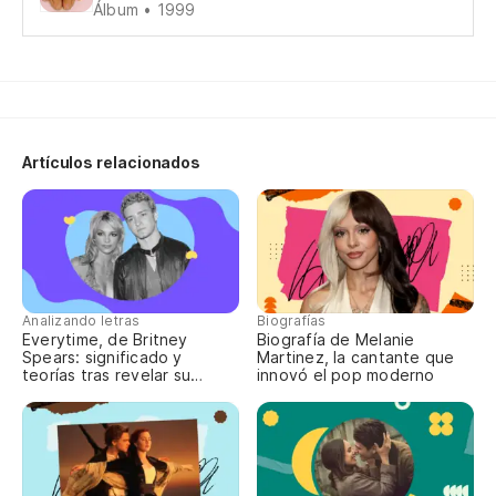
Álbum • 1999
De
As
Artículos relacionados
Te
Y 
An
Analizando letras
Biografías
Everytime, de Britney
Biografía de Melanie
Nu
Spears: significado y
Martinez, la cantante que
teorías tras revelar su
innovó el pop moderno
aborto
Nu
Nu