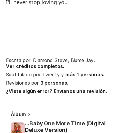
I'll never stop loving you
An
Nu
Nu
Nu
Escrita por: Diamond Steve, Blume Jay.
Ver créditos completos.
Subtitulado por
Twenty
y
más 1 personas.
Se
Revisiones por
3 personas
.
It
¿Viste algún error? Envíanos una revisión.
Pa
Álbum
To
...Baby One More Time (Digital
Deluxe Version)
Al