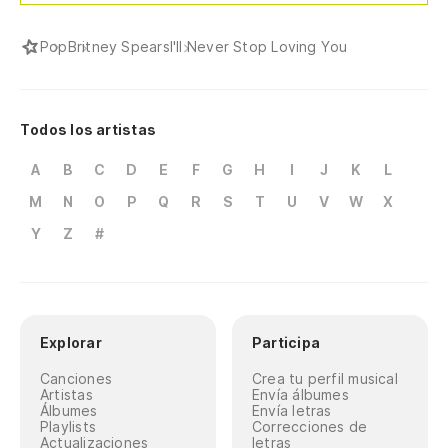
Pop
Britney Spears
I'll Never Stop Loving You
Todos los artistas
A
B
C
D
E
F
G
H
I
J
K
L
M
N
O
P
Q
R
S
T
U
V
W
X
Y
Z
#
Explorar
Participa
Canciones
Crea tu perfil musical
Artistas
Envía álbumes
Álbumes
Envía letras
Playlists
Correcciones de
Actualizaciones
letras