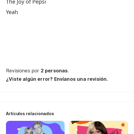
The Joy of Pepsi
Pe
Yeah
Bu
Ba
Ba
La
Revisiones por
2 personas
.
¿Viste algún error? Envíanos una revisión.
Mi
Lo
Artículos relacionados
Es
Th