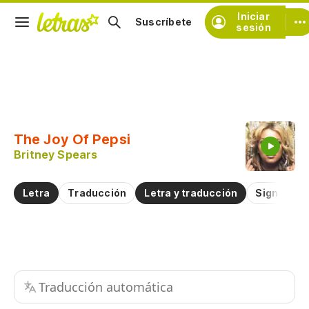
Iniciar
Suscríbete
sesión
Copiar fragmento
Copiar toda la letra
The Joy Of Pepsi
Practicar la pronunciación de
Britney Spears
Comentar sobre este fragmento
Letra
Traducción
Letra y traducción
Significad
Traducción automática