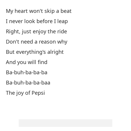
La
My heart won't skip a beat
Th
I never look before I leap
Right, just enjoy the ride
Mi
Don't need a reason why
My
But everything's alright
Nu
And you will find
I 
Ba-buh-ba-ba-ba
Ba-buh-ba-ba-baa
Bi
The joy of Pepsi
No
Do
Pe