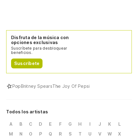
Disfruta de la música con
opciones exclusivas
Suscríbete para desbloquear
beneficios.
Suscríbete
Pop
Britney Spears
The Joy Of Pepsi
Todos los artistas
A
B
C
D
E
F
G
H
I
J
K
L
M
N
O
P
Q
R
S
T
U
V
W
X