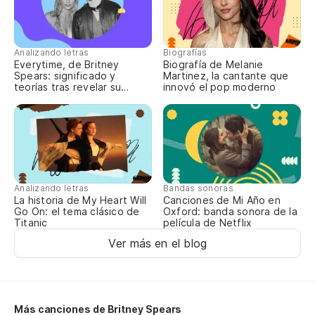
Y 
Analizando letras
Biografías
Y 
Everytime, de Britney
Biografía de Melanie
Spears: significado y
Martinez, la cantante que
teorías tras revelar su
innovó el pop moderno
aborto
Ba
Ba
Analizando letras
La
Bandas sonoras
La historia de My Heart Will
Canciones de Mi Año en
Go On: el tema clásico de
Oxford: banda sonora de la
Titanic
película de Netflix
Sí.
Ver más en el blog
Más canciones de Britney Spears