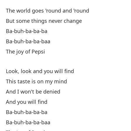
The world goes 'round and 'round
Y 
But some things never change
Ba
Ba-buh-ba-ba-ba
Ba-buh-ba-ba-baa
Ba
The joy of Pepsi
La
Look, look and you will find
This taste is on my mind
And I won't be denied
And you will find
Ba-buh-ba-ba-ba
El
Ba-buh-ba-ba-baa
Th