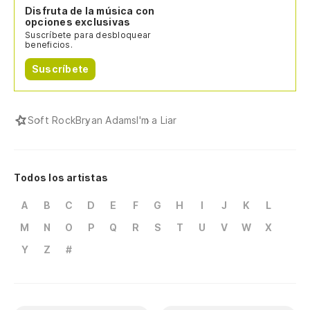
Disfruta de la música con
opciones exclusivas
Suscríbete para desbloquear
beneficios.
Suscríbete
Soft Rock
Bryan Adams
I'm a Liar
Todos los artistas
A
B
C
D
E
F
G
H
I
J
K
L
M
N
O
P
Q
R
S
T
U
V
W
X
Y
Z
#