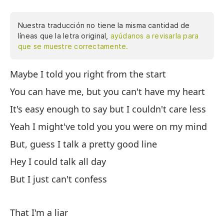
Nuestra traducción no tiene la misma cantidad de
líneas que la letra original,
ayúdanos a revisarla para
que se muestre correctamente.
Maybe I told you right from the start
Ta
You can have me, but you can't have my heart
pu
It's easy enough to say but I couldn't care less
pe
Yeah I might've told you you were on my mind
es
m
But, guess I talk a pretty good line
Pu
Hey I could talk all day
m
But I just can't confess
Su
pe
That I'm a liar
pe