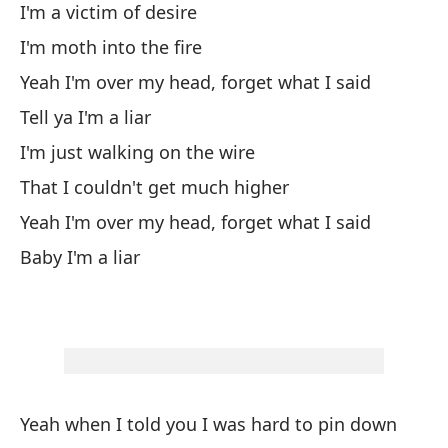
I'm a victim of desire
So
I'm moth into the fire
So
Yeah I'm over my head, forget what I said
Es
Tell ya I'm a liar
di
I'm just walking on the wire
Te
That I couldn't get much higher
Só
Yeah I'm over my head, forget what I said
No
Baby I'm a liar
Es
di
Ne
di
Ya
Yeah when I told you I was hard to pin down
Su