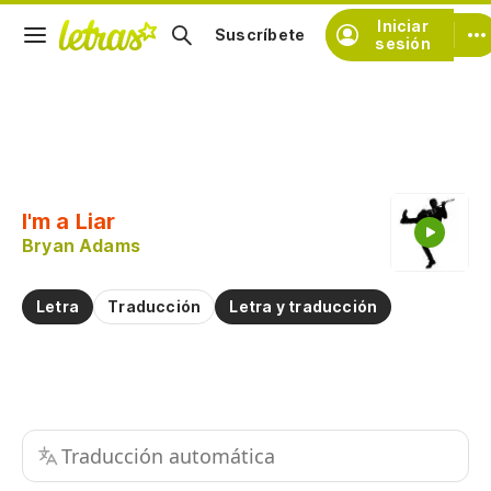
Iniciar
Suscríbete
sesión
Copiar fragmento
Copiar toda la letra
I'm a Liar
Practicar la pronunciación de
Bryan Adams
Comentar sobre este fragmento
Letra
Traducción
Letra y traducción
Traducción automática