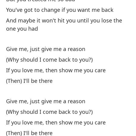
(¿
You've got to change if you want me back
Si
And maybe it won't hit you until you lose the
Es
one you had
Da
Give me, just give me a reason
(D
(Why should I come back to you?)
Si
If you love me, then show me you care
(E
(Then) I'll be there
(C
Give me, just give me a reason
(Why should I come back to you?)
If you love me, then show me you care
(Then) I'll be there