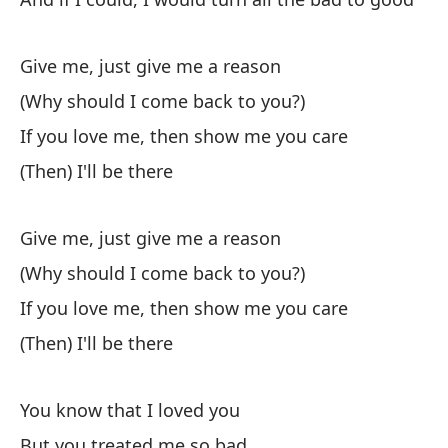
(¿
Si
Give me, just give me a reason
Es
(Why should I come back to you?)
Da
If you love me, then show me you care
(D
(Then) I'll be there
Si
(E
Give me, just give me a reason
(C
(Why should I come back to you?)
Sa
If you love me, then show me you care
(T
(Then) I'll be there
Ta
Ha
You know that I loved you
Da
But you treated me so bad