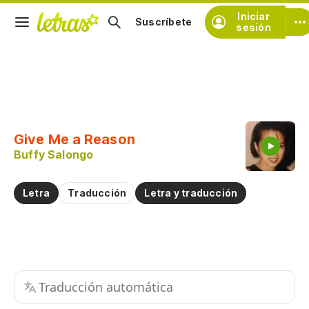
Iniciar
Suscríbete
sesión
Copiar fragmento
Copiar toda la letra
Give Me a Reason
Practicar la pronunciación de
Buffy Salongo
Comentar sobre este fragmento
Letra
Traducción
Letra y traducción
Traducción automática