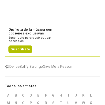
Disfruta de la música con
opciones exclusivas
Suscríbete para desbloquear
beneficios.
Suscríbete
Dance
Buffy Salongo
Give Me a Reason
Todos los artistas
A
B
C
D
E
F
G
H
I
J
K
L
M
N
O
P
Q
R
S
T
U
V
W
X