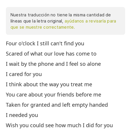
Nuestra traducción no tiene la misma cantidad de
líneas que la letra original,
ayúdanos a revisarla para
que se muestre correctamente.
Four o'clock I still can't find you
A 
Scared of what our love has come to
As
I wait by the phone and I feel so alone
Es
I cared for you
Me
I think about the way you treat me
Pi
You care about your friends before me
Te
Taken for granted and left empty handed
Se
va
I needed you
Te
Wish you could see how much I did for you