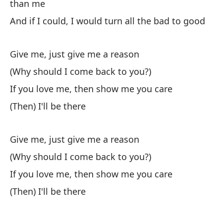
than me
Oj
po
And if I could, I would turn all the bad to good
(Y
b
Give me, just give me a reason
Da
(Why should I come back to you?)
(¿
If you love me, then show me you care
Si
(Then) I'll be there
Es
Da
Give me, just give me a reason
(D
(Why should I come back to you?)
Si
If you love me, then show me you care
(E
(Then) I'll be there
(C
¿N