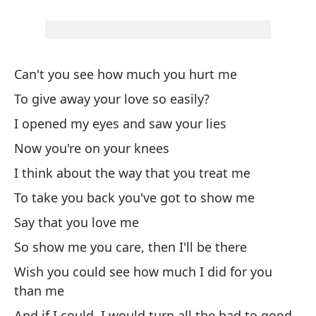
Pa
Ab
Ah
Can't you see how much you hurt me
Pi
To give away your love so easily?
Te
I opened my eyes and saw your lies
Di
Now you're on your knees
pr
I think about the way that you treat me
Y 
To take you back you've got to show me
Oj
Say that you love me
po
So show me you care, then I'll be there
(Y
Wish you could see how much I did for you
b
than me
Da
And if I could, I would turn all the bad to good