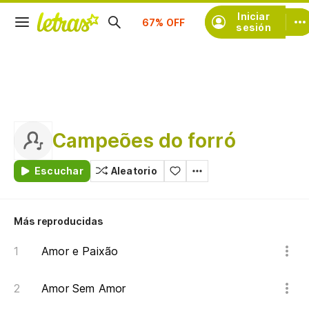
Suscríbete
Iniciar
sesión
Campeões do forró
Escuchar
Aleatorio
Más reproducidas
Amor e Paixão
Amor Sem Amor