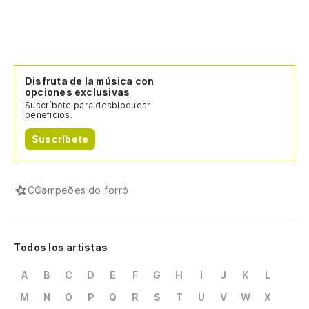
Disfruta de la música con
opciones exclusivas
Suscríbete para desbloquear
beneficios.
Suscríbete
C
Campeões do forró
Todos los artistas
A
B
C
D
E
F
G
H
I
J
K
L
M
N
O
P
Q
R
S
T
U
V
W
X