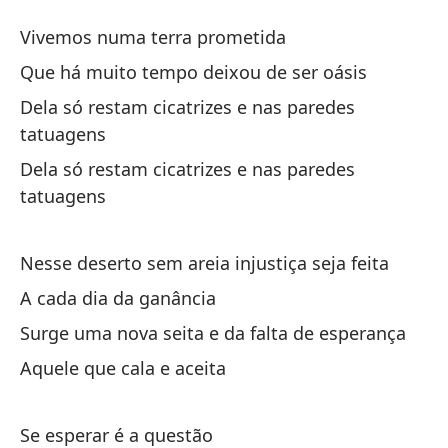
Ti
Vivemos numa terra prometida
Te
Que há muito tempo deixou de ser oásis
Dela só restam cicatrizes e nas paredes
Vi
tatuagens
Vi
Dela só restam cicatrizes e nas paredes
tatuagens
Qu
Qu
Nesse deserto sem areia injustiça seja feita
De
A cada dia da ganância
ta
Surge uma nova seita e da falta de esperança
De
Aquele que cala e aceita
De
ta
Se esperar é a questão