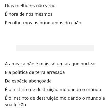
De
Dias melhores não virão
É hora de nós mesmos
En
Recolhermos os brinquedos do chão
Ne
Ca
Su
es
A ameaça não é mais só um ataque nuclear
Su
É a política de terra arrasada
Da espécie abençoada
Aq
É o instinto de destruição moldando o mundo
É o instinto de destruição moldando o mundo a
Si
sua feição