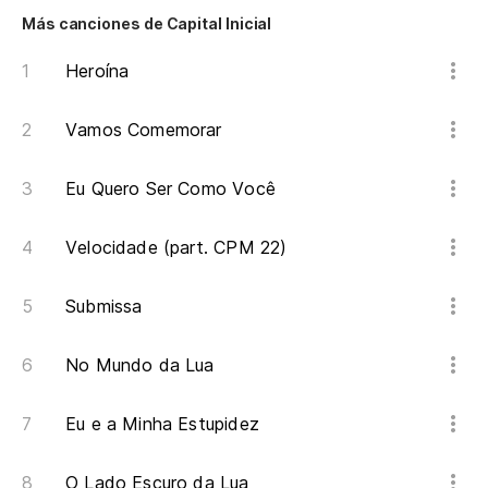
Es
Más canciones de Capital Inicial
É 
Heroína
Re
Vamos Comemorar
Re
Eu Quero Ser Como Você
Es
É 
Velocidade (part. CPM 22)
Re
Submissa
Re
No Mundo da Lua
Eu e a Minha Estupidez
O Lado Escuro da Lua