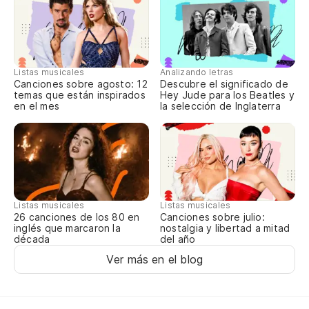
É 
Re
Re
Listas musicales
Analizando letras
Canciones sobre agosto: 12
Descubre el significado de
temas que están inspirados
Hey Jude para los Beatles y
en el mes
la selección de Inglaterra
Si
Dí
Es
Listas musicales
Listas musicales
É 
Canciones sobre julio:
26 canciones de los 80 en
nostalgia y libertad a mitad
inglés que marcaron la
del año
década
Re
Ver más en el blog
Re