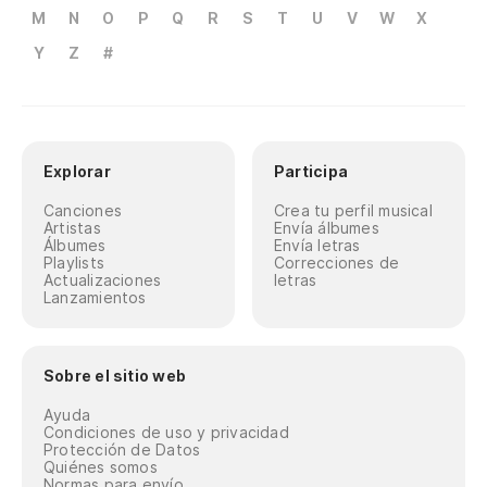
M
N
O
P
Q
R
S
T
U
V
W
X
Y
Z
#
Explorar
Participa
Canciones
Crea tu perfil musical
Artistas
Envía álbumes
Álbumes
Envía letras
Playlists
Correcciones de
Actualizaciones
letras
Lanzamientos
Sobre el sitio web
Ayuda
Condiciones de uso y privacidad
Protección de Datos
Quiénes somos
Normas para envío