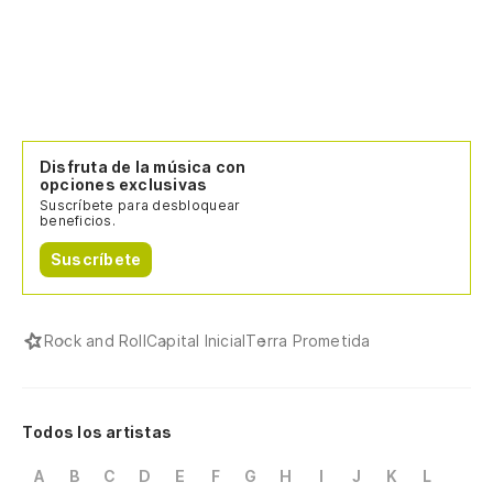
Disfruta de la música con
opciones exclusivas
Suscríbete para desbloquear
beneficios.
Suscríbete
Rock and Roll
Capital Inicial
Terra Prometida
Todos los artistas
A
B
C
D
E
F
G
H
I
J
K
L