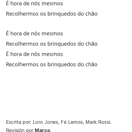
Es
É hora de nós mesmos
Recolhermos os brinquedos do chão
É 
De
É hora de nós mesmos
Recolhermos os brinquedos do chão
Es
m
É hora de nós mesmos
Recolhermos os brinquedos do chão
É 
Es
m
É 
fe
Escrita por: Loro Jones, Fé Lemos, Mark Rossi.
En
Revisión por
Marco
.