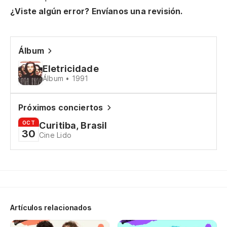
Ne
¿Viste algún error? Envíanos una revisión.
Ca
Álbum
Su
Eletricidade
es
Álbum • 1991
Su
Próximos conciertos
Aq
OCT
Curitiba, Brasil
30
Cine Lido
Si
Dí
Artículos relacionados
Es