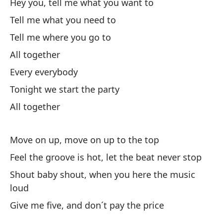
Hey you, tell me what you want to
He
Tell me what you need to
He
Tell me where you go to
Ve
All together
Co
Every everybody
Tonight we start the party
Ve
All together
Co
Move on up, move on up to the top
Feel the groove is hot, let the beat never stop
Shout baby shout, when you here the music
loud
Un
Give me five, and don´t pay the price
Si