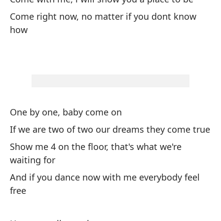
Ve
Come right now, no matter if you dont know
Co
how
Ve
Co
1-
One by one, baby come on
1-
If we are two of two our dreams they come true
4-
Show me 4 on the floor, that's what we're
4-
waiting for
And if you dance now with me everybody feel
7-
free
7-