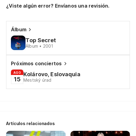
¿Viste algún error? Envíanos una revisión.
Di
Álbum
To
Top Secret
Álbum • 2001
Ca
Próximos conciertos
Es
AGO
Kolárovo, Eslovaquia
To
15
Mestský úrad
To
Av
Artículos relacionados
Mo