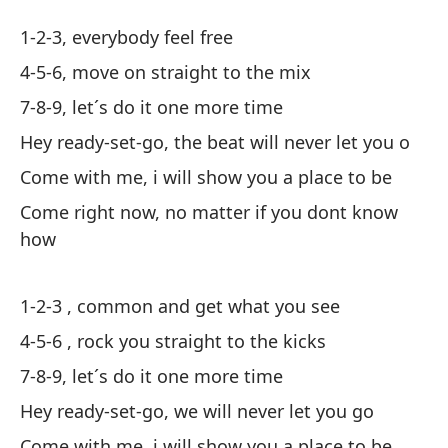
1-
1-2-3, everybody feel free
1-
4-5-6, move on straight to the mix
7-8-9, let´s do it one more time
1-
Hey ready-set-go, the beat will never let you o
1-
Come with me, i will show you a place to be
4-
Come right now, no matter if you dont know
4-
how
7-
1-2-3 , common and get what you see
7-
4-5-6 , rock you straight to the kicks
He
7-8-9, let´s do it one more time
He
Hey ready-set-go, we will never let you go
Come with me, i will show you a place to be