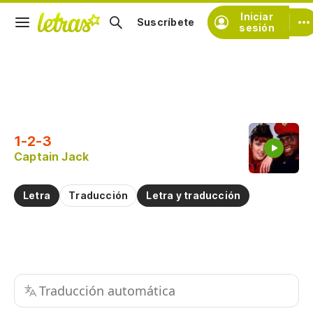
Iniciar
Suscríbete
sesión
Copiar fragmento
Copiar toda la letra
1-2-3
Practicar la pronunciación de
Captain Jack
Comentar sobre este fragmento
Letra
Traducción
Letra y traducción
Traducción automática