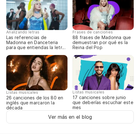
Si
mú
Fe
Analizando letras
Frases de canciones
Las referencias de
88 frases de Madonna que
Gr
Madonna en Danceteria
demuestran por qué es la
para que entiendas la letra
Reina del Pop
fu
completa
Sh
Da
Gi
Listas musicales
Listas musicales
17 canciones sobre junio
26 canciones de los 80 en
que deberías escuchar este
inglés que marcaron la
mes
década
He
Ver más en el blog
He
Di