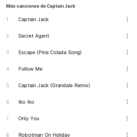
Más canciones de Captain Jack
Di
Captain Jack
To
Secret Agent
Ca
Escape (Pina Colada Song)
Es
Follow Me
To
Captain Jack (Grandale Remix)
To
Iko Iko
Only You
Robotman On Holiday