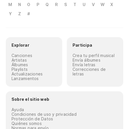
M
N
O
P
Q
R
S
T
U
V
W
X
Y
Z
#
Explorar
Participa
Canciones
Crea tu perfil musical
Artistas
Envía álbumes
Álbumes
Envía letras
Playlists
Correcciones de
Actualizaciones
letras
Lanzamientos
Sobre el sitio web
Ayuda
Condiciones de uso y privacidad
Protección de Datos
Quiénes somos
Normas para envío