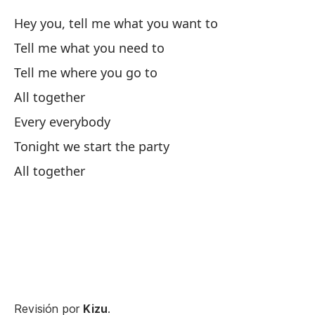
re
Hey you, tell me what you want to
If
Tell me what you need to
Tell me where you go to
Mu
es
All together
Sh
Every everybody
Tonight we start the party
Y 
All together
li
An
He
He
Di
Revisión por
Kizu
.