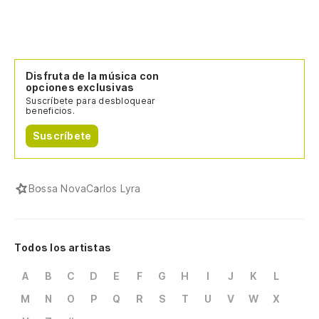
Disfruta de la música con
opciones exclusivas
Suscríbete para desbloquear
beneficios.
Suscríbete
Bossa Nova
Carlos Lyra
Todos los artistas
A
B
C
D
E
F
G
H
I
J
K
L
M
N
O
P
Q
R
S
T
U
V
W
X