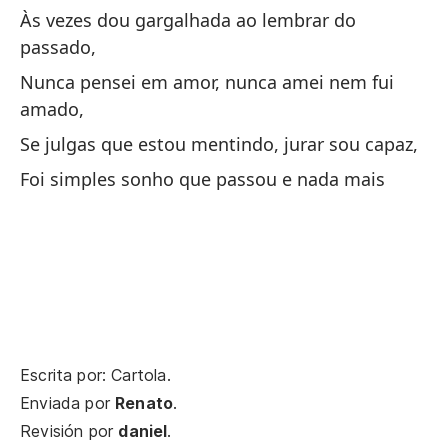
Às vezes dou gargalhada ao lembrar do
De
passado,
Se
Nunca pensei em amor, nunca amei nem fui
na
amado,
Se
Se julgas que estou mentindo, jurar sou capaz,
Foi simples sonho que passou e nada mais
Pe
se
Ma
In
Te
Escrita por: Cartola.
Fu
Enviada por
Renato
.
da
Revisión por
daniel
.
Fo