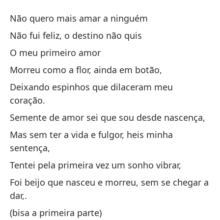
N
Não quero mais amar a ninguém
N
Não fui feliz, o destino não quis
O meu primeiro amor
No
Morreu como a flor, ainda em botão,
Nã
Deixando espinhos que dilaceram meu
No
coração.
Nã
Semente de amor sei que sou desde nascença,
Mas sem ter a vida e fulgor, heis minha
Mi
sentença,
Tentei pela primeira vez um sonho vibrar,
Mu
Foi beijo que nasceu e morreu, sem se chegar a
Mo
dar,.
De
(bisa a primeira parte)