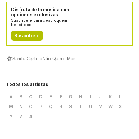
Disfruta de la música con
opciones exclusivas
Suscríbete para desbloquear
beneficios.
Suscríbete
Samba
Cartola
Não Quero Mais
Todos los artistas
A
B
C
D
E
F
G
H
I
J
K
L
M
N
O
P
Q
R
S
T
U
V
W
X
Y
Z
#