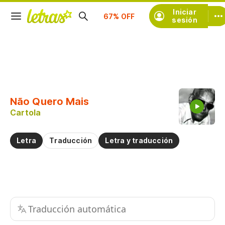
Suscríbete
Iniciar
sesión
Copiar fragmento
Copiar toda la letra
Não Quero Mais
Practicar la pronunciación de
Cartola
Comentar sobre este fragmento
Letra
Traducción
Letra y traducción
Traducción automática