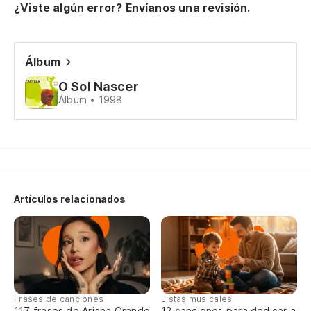
¿Viste algún error? Envíanos una revisión.
(r
Álbum
A 
O Sol Nascer
Às
Álbum • 1998
Nu
a
Nu
Artículos relacionados
Si
ca
Se
Fu
Frases de canciones
Listas musicales
117 frases de Ariana Grande
12 canciones para dedicar a