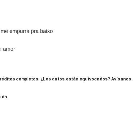
 me empurra pra baixo
m amor
réditos completos.
¿Los datos están equivocados? Avísanos.
ión.