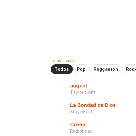
Lo más visto
Todos
Pop
Reggaeton
Roc
august
Taylor Swift
La Bondad de Dios
StayInFaith
Creep
Radiohead