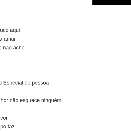
ouco aqui
a amar
e não acho
o Especial de pessoa
nhor não esquece ninguém
avor
po faz