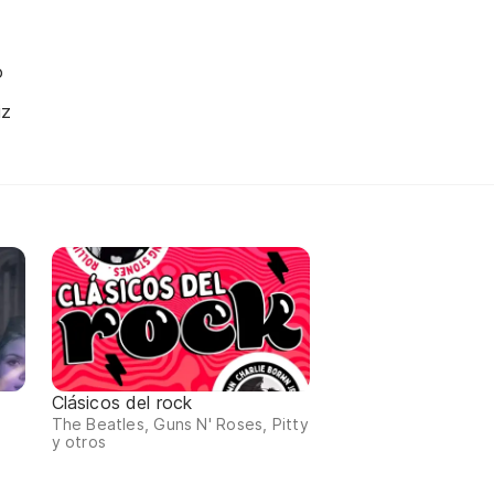
o
iz
Clásicos del rock
The Beatles, Guns N' Roses, Pitty
y otros