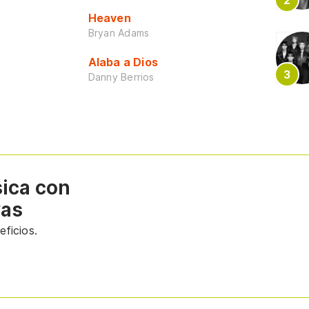
Heaven
Bryan Adams
Alaba a Dios
Danny Berrios
sica con
vas
ficios.