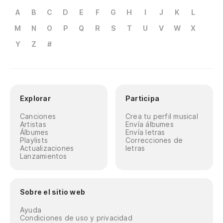
A
B
C
D
E
F
G
H
I
J
K
L
M
N
O
P
Q
R
S
T
U
V
W
X
Y
Z
#
Explorar
Participa
Canciones
Crea tu perfil musical
Artistas
Envía álbumes
Álbumes
Envía letras
Playlists
Correcciones de
Actualizaciones
letras
Lanzamientos
Sobre el sitio web
Ayuda
Condiciones de uso y privacidad