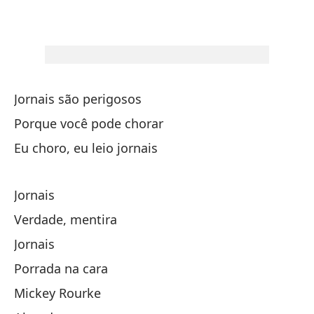
Hi
Fi
Po
Po
Jornais são perigosos
Porque você pode chorar
Gr
Eu choro, eu leio jornais
Gr
Pr
Jornais
Verdade, mentira
Y 
Jornais
E 
Porrada na cara
Mickey Rourke
XU