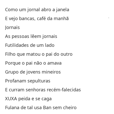
Pe
Como um jornal abro a janela
Jo
E vejo bancas, café da manhã
Jornais
Co
As pessoas lêem jornais
Co
Futilidades de um lado
Y 
Filho que matou o pai do outro
E 
Porque o pai não o amava
Grupo de jovens mineiros
Pe
Profanam sepulturas
La
E curram senhoras recém-falecidas
XUXA peida e se caga
Fr
Fulana de tal usa Ban sem cheiro