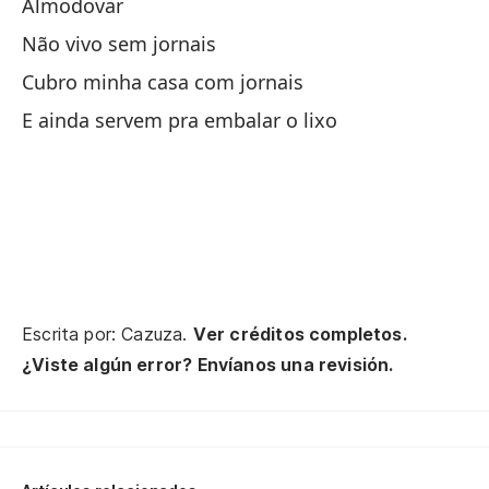
Almodovar
XU
Não vivo sem jornais
Fu
Cubro minha casa com jornais
Fu
E ainda servem pra embalar o lixo
Pe
Escrita por: Cazuza.
Ver créditos completos.
Po
¿Viste algún error? Envíanos una revisión.
Yo