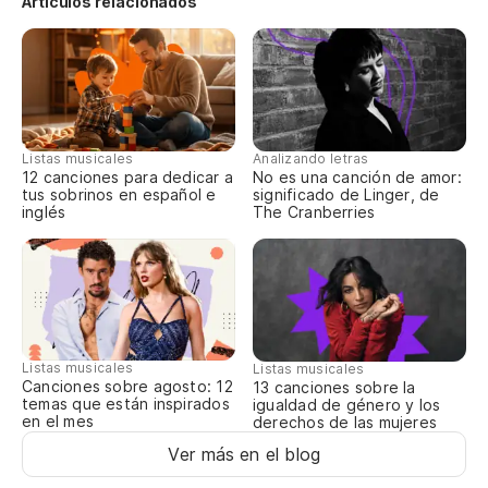
Pe
Artículos relacionados
Ve
Pe
Listas musicales
Analizando letras
12 canciones para dedicar a
No es una canción de amor:
Go
tus sobrinos en español e
significado de Linger, de
inglés
The Cranberries
Mi
A
Listas musicales
Listas musicales
No
Canciones sobre agosto: 12
13 canciones sobre la
temas que están inspirados
igualdad de género y los
en el mes
derechos de las mujeres
Cu
Ver más en el blog