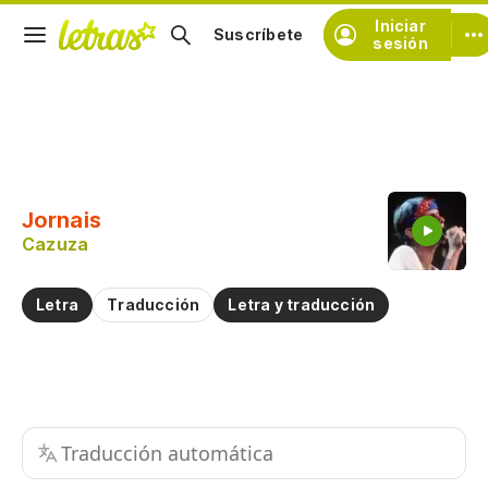
Iniciar
Suscríbete
sesión
Copiar fragmento
Copiar toda la letra
Jornais
Practicar la pronunciación de
Cazuza
Comentar sobre este fragmento
Letra
Traducción
Letra y traducción
Traducción automática