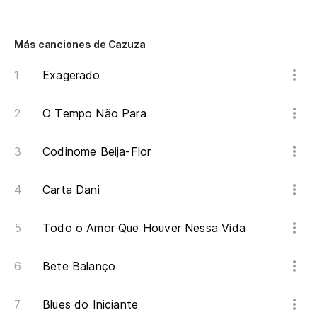
Cu
Y 
Más canciones de Cazuza
E 
Exagerado
O Tempo Não Para
Codinome Beija-Flor
Carta Dani
Todo o Amor Que Houver Nessa Vida
Bete Balanço
Blues do Iniciante