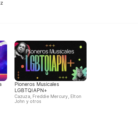
iz
a
Pioneros Musicales
LGBTQIAPN+
d
Cazuza, Freddie Mercury, Elton
John y otros