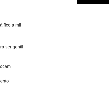
 fico a mil
ra ser gentil
 tocam
vento"