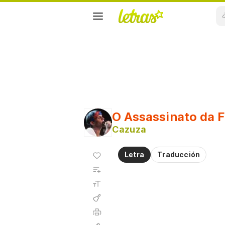
O Assassinato da F
Cazuza
Agregar
Letra
Traducción
a
Agregar
favoritos
a
Tamaño
playlist
de la
fuente
Acordes
Imprimir