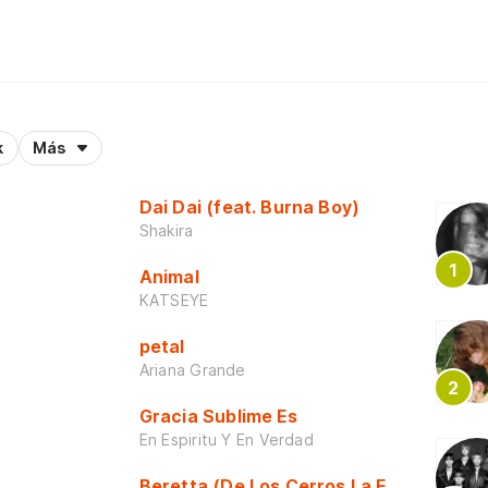
k
Más
Dai Dai (feat. Burna Boy)
Shakira
Animal
KATSEYE
petal
Ariana Grande
Gracia Sublime Es
En Espiritu Y En Verdad
Beretta (De Los Cerros La Escuela)