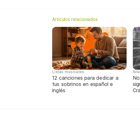
Artículos relacionados
Listas musicales
Ana
12 canciones para dedicar a
No
tus sobrinos en español e
sig
inglés
Cra