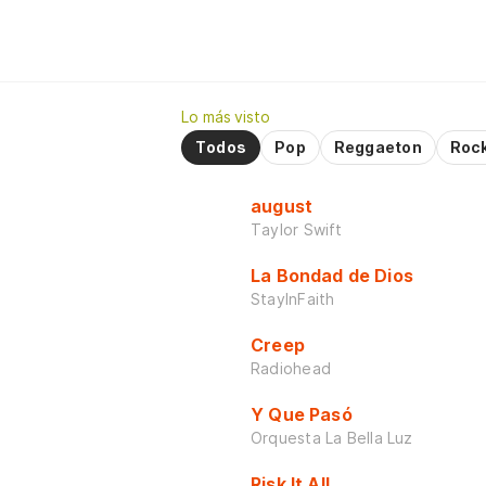
Lo más visto
Todos
Pop
Reggaeton
Roc
august
Taylor Swift
La Bondad de Dios
StayInFaith
Creep
Radiohead
Y Que Pasó
Orquesta La Bella Luz
Risk It All