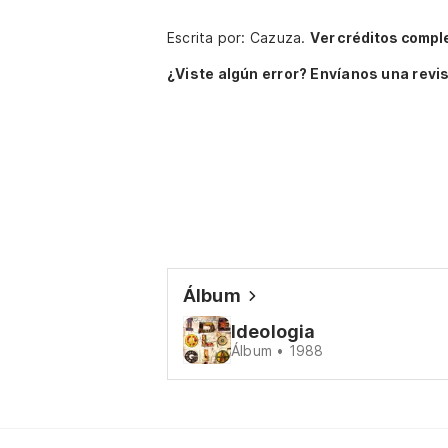
Escrita por: Cazuza.
Ver créditos compl
¿Viste algún error? Envíanos una revis
Álbum
Ideologia
Álbum • 1988