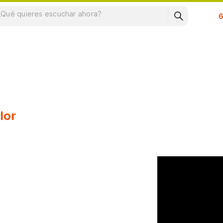
Su
lor