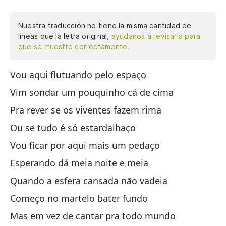
Nuestra traducción no tiene la misma cantidad de
líneas que la letra original,
ayúdanos a revisarla para
que se muestre correctamente.
Vou aqui flutuando pelo espaço
Aq
Vim sondar um pouquinho cá de cima
Vi
Pra rever se os viventes fazem rima
Pa
Ou se tudo é só estardalhaço
O 
Vou ficar por aqui mais um pedaço
Me
Esperando dá meia noite e meia
Es
Quando a esfera cansada não vadeia
Cu
Começo no martelo bater fundo
Co
Mas em vez de cantar pra todo mundo
Pe