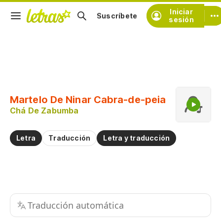
Iniciar
Suscríbete
sesión
Copiar fragmento
Copiar toda la letra
Martelo De Ninar Cabra-de-peia
Practicar la pronunciación de
Chá De Zabumba
Comentar sobre este fragmento
Letra
Traducción
Letra y traducción
Traducción automática