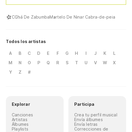
C
Chá De Zabumba
Martelo De Ninar Cabra-de-peia
Todos los artistas
A
B
C
D
E
F
G
H
I
J
K
L
M
N
O
P
Q
R
S
T
U
V
W
X
Y
Z
#
Explorar
Participa
Canciones
Crea tu perfil musical
Artistas
Envía álbumes
Álbumes
Envía letras
Playlists
Correcciones de