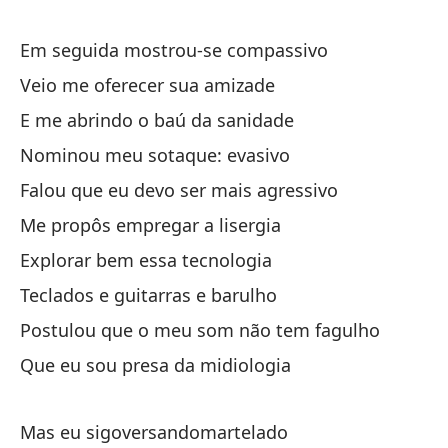
Em seguida mostrou-se compassivo
Lu
Veio me oferecer sua amizade
Vi
E me abrindo o baú da sanidade
Y 
Nominou meu sotaque: evasivo
No
Falou que eu devo ser mais agressivo
Di
Me propôs empregar a lisergia
Me
Explorar bem essa tecnologia
Ex
Teclados e guitarras e barulho
Te
Postulou que o meu som não tem fagulho
Af
Que eu sou presa da midiologia
Qu
Mas eu sigoversandomartelado
Pe