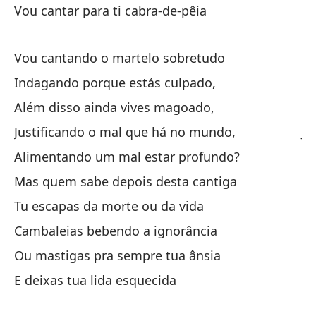
Vou cantar para ti cabra-de-pêia
Ca
Vou cantando o martelo sobretudo
Ca
Indagando porque estás culpado,
Pr
Além disso ainda vives magoado,
Ad
Justificando o mal que há no mundo,
Ju
Alimentando um mal estar profundo?
¿A
Mas quem sabe depois desta cantiga
Pe
Tu escapas da morte ou da vida
Es
Cambaleias bebendo a ignorância
Ta
Ou mastigas pra sempre tua ânsia
O 
E deixas tua lida esquecida
Y 