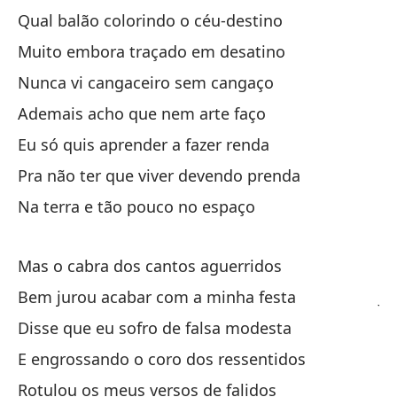
Qual balão colorindo o céu-destino
Co
Muito embora traçado em desatino
Au
Nunca vi cangaceiro sem cangaço
Nu
Ademais acho que nem arte faço
Ad
Eu só quis aprender a fazer renda
So
Pra não ter que viver devendo prenda
Pa
Na terra e tão pouco no espaço
En
Mas o cabra dos cantos aguerridos
Pe
Bem jurou acabar com a minha festa
Ju
Disse que eu sofro de falsa modesta
Di
E engrossando o coro dos ressentidos
Y 
Rotulou os meus versos de falidos
Et