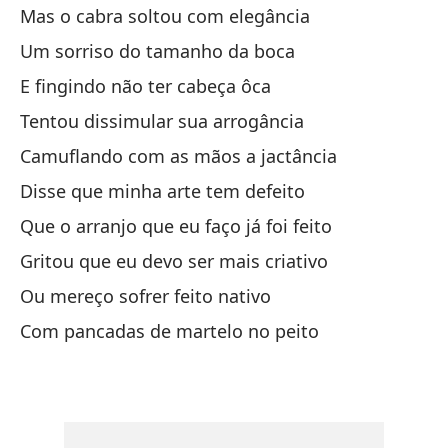
Mas o cabra soltou com elegância
Pe
Um sorriso do tamanho da boca
Un
E fingindo não ter cabeça ôca
Y 
Tentou dissimular sua arrogância
In
Camuflando com as mãos a jactância
Cu
Disse que minha arte tem defeito
Di
Que o arranjo que eu faço já foi feito
Qu
Gritou que eu devo ser mais criativo
Gr
Ou mereço sofrer feito nativo
O 
Com pancadas de martelo no peito
Co