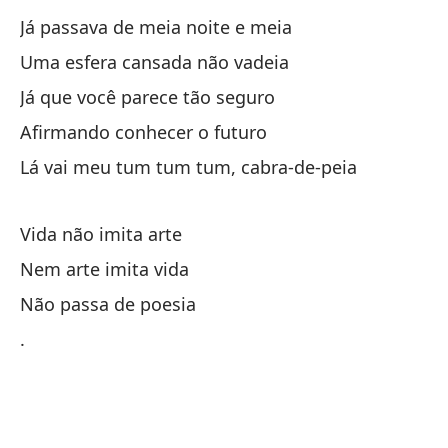
Já passava de meia noite e meia
Ya
Uma esfera cansada não vadeia
Un
Já que você parece tão seguro
Ya
Afirmando conhecer o futuro
Af
Lá vai meu tum tum tum, cabra-de-peia
Al
Vida não imita arte
La
Nem arte imita vida
Ni
Não passa de poesia
So
.
.