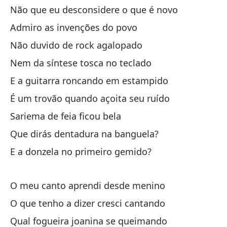
Não que eu desconsidere o que é novo
No
Admiro as invenções do povo
Ad
Não duvido de rock agalopado
No
Nem da síntese tosca no teclado
Ni
E a guitarra roncando em estampido
Y 
É um trovão quando açoita seu ruído
Es
Sariema de feia ficou bela
La
Que dirás dentadura na banguela?
¿Q
E a donzela no primeiro gemido?
Y 
O meu canto aprendi desde menino
Ap
O que tenho a dizer cresci cantando
Lo
Qual fogueira joanina se queimando
Co