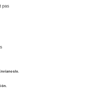
t pas
as
Envíanoslo.
ión.