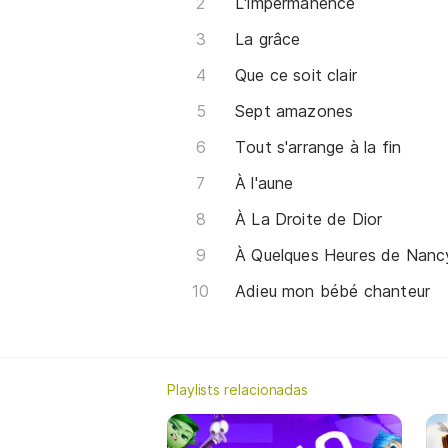
L'impermanence
La grâce
Que ce soit clair
Sept amazones
Tout s'arrange à la fin
À l'aune
À La Droite de Dior
À Quelques Heures de Nanc
Adieu mon bébé chanteur
Playlists relacionadas