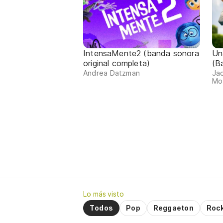
IntensaMente2 (banda sonora
Un
original completa)
(B
Andrea Datzman
Jac
Mo
Lo más visto
Todos
Pop
Reggaeton
Roc