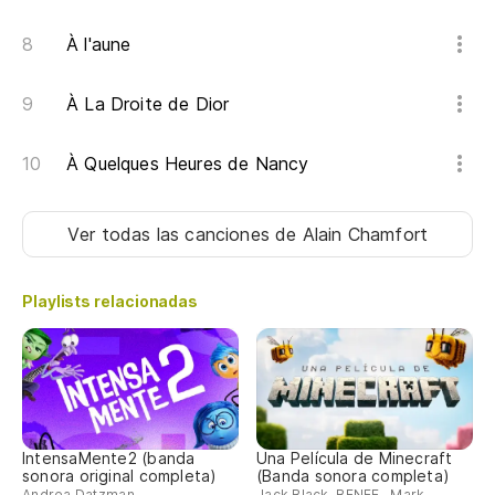
À l'aune
À La Droite de Dior
À Quelques Heures de Nancy
Ver todas las canciones
de Alain Chamfort
Playlists relacionadas
IntensaMente2 (banda
Una Película de Minecraft
sonora original completa)
(Banda sonora completa)
Andrea Datzman
Jack Black, BENEE , Mark