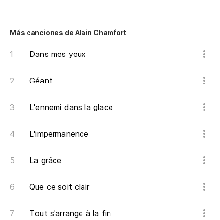
No
Más canciones de Alain Chamfort
Ba
Dans mes yeux
Mi
Géant
Co
L'ennemi dans la glace
Co
L'impermanence
La grâce
Que ce soit clair
Tout s'arrange à la fin