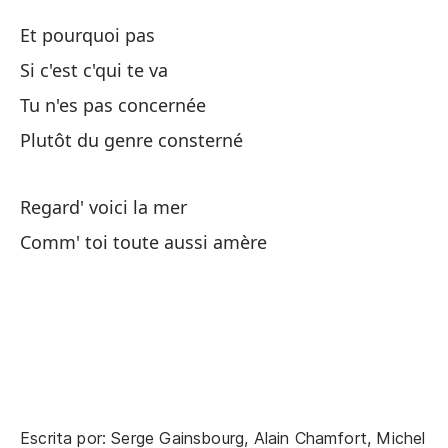
Et pourquoi pas
Si c'est c'qui te va
Tu n'es pas concernée
Plutôt du genre consterné
¿Y
Regard' voici la mer
Si
Comm' toi toute aussi amère
No
Ba
Te
Bu
Escrita por: Serge Gainsbourg, Alain Chamfort, Michel