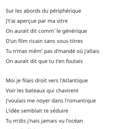
B
Sur les abords du périphérique
B
J't'ai aperçue par ma vitre
On aurait dit comm' le générique
En
D'un film ricain sans sous-titres
Su
Tu n'mas mêm' pas d'mandé où j'allais
Te
On aurait dit que tu t'en foutais
J'
Moi je filais droit vers l'Atlantique
Pa
Voir les bateaux qui chavirent
On
J'voulais me noyer dans l'romantique
De
L'idée semblait te séduire
D'
Tu m'dis j'nais jamais vu l'océan