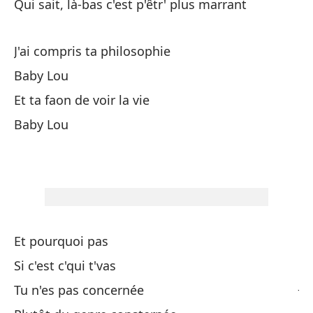
Qui sait, là-bas c'est p'êtr' plus marrant
Ni
Tu
J'ai compris ta philosophie
Pa
Baby Lou
On
Et ta faon de voir la vie
Baby Lou
Me
Mo
Ve
Vo
Et pourquoi pas
Qu
Si c'est c'qui t'vas
J'
Tu n'es pas concernée