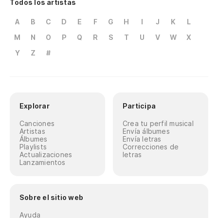
Todos los artistas
A
B
C
D
E
F
G
H
I
J
K
L
M
N
O
P
Q
R
S
T
U
V
W
X
Y
Z
#
Explorar
Participa
Canciones
Crea tu perfil musical
Artistas
Envía álbumes
Álbumes
Envía letras
Playlists
Correcciones de
Actualizaciones
letras
Lanzamientos
Sobre el sitio web
Ayuda