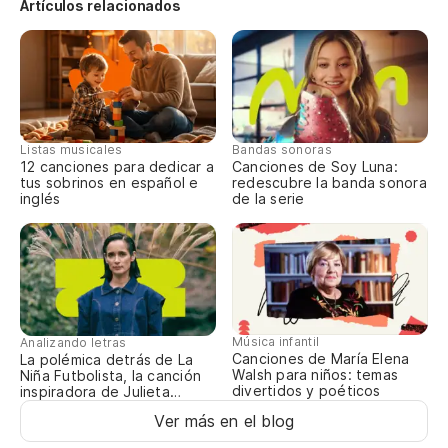
Artículos relacionados
De
Es
Be
Listas musicales
Bandas sonoras
12 canciones para dedicar a
Canciones de Soy Luna:
tus sobrinos en español e
redescubre la banda sonora
Es
inglés
de la serie
C'
Be
Música infantil
Analizando letras
¿Y
Canciones de María Elena
La polémica detrás de La
Walsh para niños: temas
Niña Futbolista, la canción
divertidos y poéticos
inspiradora de Julieta
Venegas
Si
Ver más en el blog