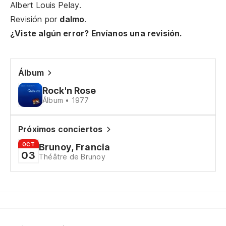
Albert Louis Pelay.
J'
Revisión por
dalmo
.
¿Viste algún error? Envíanos una revisión.
Ba
So
Álbum
Co
Rock'n Rose
Co
Álbum • 1977
No
Próximos conciertos
Tu
OCT
Brunoy, Francia
03
Théâtre de Brunoy
Re
Tu
To