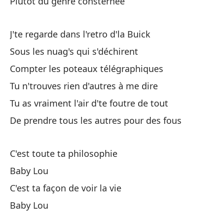
Plutôt du genre consternée
La
Me
J'te regarde dans l'retro d'la Buick
Sous les nuag's qui s'déchirent
Tu
Compter les poteaux télégraphiques
Qu
Tu n'trouves rien d'autres à me dire
Qu
Tu as vraiment l'air d'te foutre de tout
De prendre tous les autres pour des fous
En
C'est toute ta philosophie
Be
Baby Lou
Y 
C'est ta façon de voir la vie
Baby Lou
Be