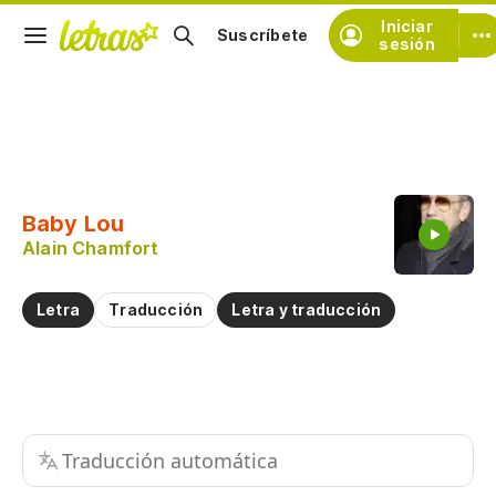
Iniciar
Suscríbete
sesión
Copiar fragmento
Copiar toda la letra
Baby Lou
Practicar la pronunciación de
Alain Chamfort
Comentar sobre este fragmento
Letra
Traducción
Letra y traducción
Traducción automática