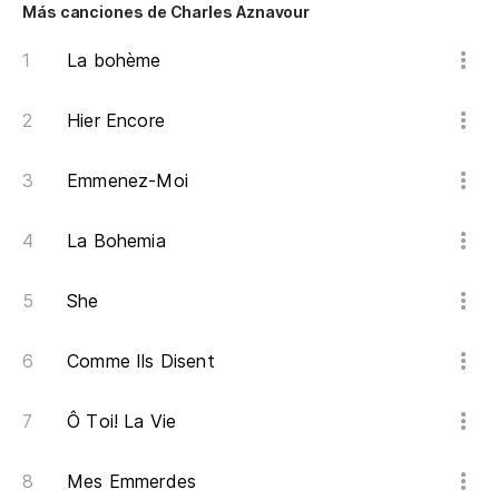
Si
Más canciones de Charles Aznavour
La bohème
M
Hier Encore
Yo
Emmenez-Moi
La Bohemia
She
Comme Ils Disent
Ô Toi! La Vie
Mes Emmerdes