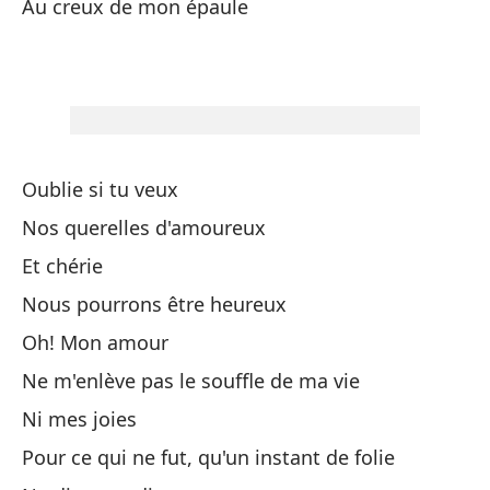
Au creux de mon épaule
Po
B
De
Oublie si tu veux
Nos querelles d'amoureux
De
Et chérie
Du
Nous pourrons être heureux
Ve
Oh! Mon amour
Ne m'enlève pas le souffle de ma vie
En
Ni mes joies
Pour ce qui ne fut, qu'un instant de folie