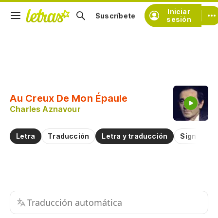
Iniciar
Suscríbete
sesión
Copiar fragmento
Copiar toda la letra
Au Creux De Mon Épaule
Practicar la pronunciación de
Charles Aznavour
Comentar sobre este fragmento
Letra
Traducción
Letra y traducción
Significad
Traducción automática