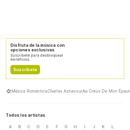
Disfruta de la música con
opciones exclusivas
Suscríbete para desbloquear
beneficios.
Suscríbete
Música Romántica
Charles Aznavour
Au Creux De Mon Épaul
Todos los artistas
A
B
C
D
E
F
G
H
I
J
K
L