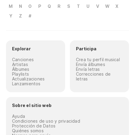
M
N
O
P
Q
R
S
T
U
V
W
X
Y
Z
#
Explorar
Participa
Canciones
Crea tu perfil musical
Artistas
Envía álbumes
Álbumes
Envía letras
Playlists
Correcciones de
Actualizaciones
letras
Lanzamientos
Sobre el sitio web
Ayuda
Condiciones de uso y privacidad
Protección de Datos
Quiénes somos