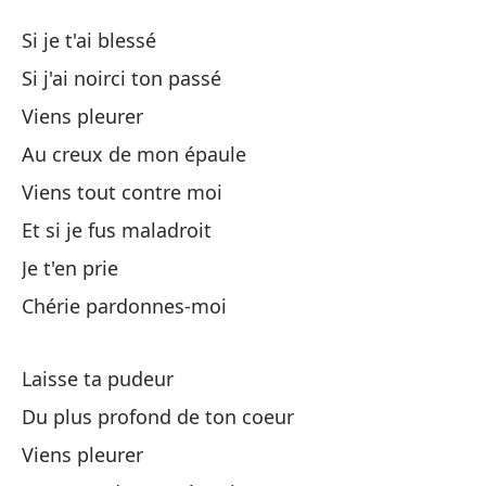
En
Si je t'ai blessé
A
Si j'ai noirci ton passé
Viens pleurer
Si
Au creux de mon épaule
Si
Viens tout contre moi
Et si je fus maladroit
Ve
Je t'en prie
Chérie pardonnes-moi
En
Laisse ta pudeur
Ve
Du plus profond de ton coeur
Y 
Viens pleurer