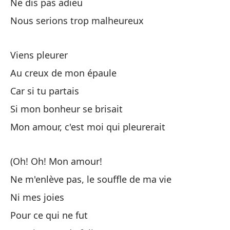
Ne dis pas adieu
Nous serions trop malheureux
Ol
Viens pleurer
Au creux de mon épaule
Nu
Car si tu partais
No
Si mon bonheur se brisait
Y 
Mon amour, c'est moi qui pleurerait
Po
(Oh! Oh! Mon amour!
Ne m'enlève pas, le souffle de ma vie
Oh
Ni mes joies
No
Pour ce qui ne fut
Ne