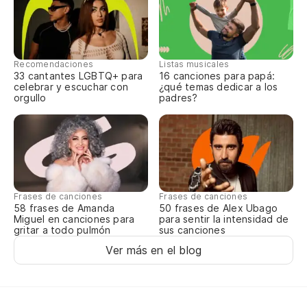
Un
Recomendaciones
Listas musicales
33 cantantes LGBTQ+ para
16 canciones para papá:
celebrar y escuchar con
¿qué temas dedicar a los
No
orgullo
padres?
Se
No
Ve
Frases de canciones
Frases de canciones
58 frases de Amanda
50 frases de Alex Ubago
Miguel en canciones para
para sentir la intensidad de
En
gritar a todo pulmón
sus canciones
Ver más en el blog
Po