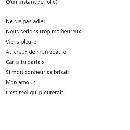
Q'un instant de folie)
Ni
Ne dis pas adieu
Po
Nous serions trop malheureux
Po
Viens pleurer
Au creux de mon épaule
No
Car si tu partais
Si mon bonheur se brisait
Se
Mon amour
No
C'est moi qui pleurerait
Ve
En