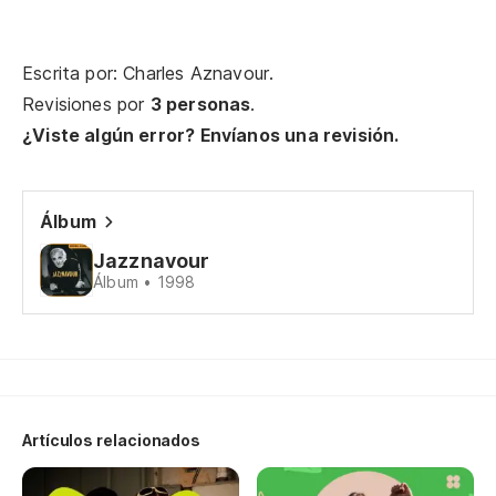
Po
Escrita por: Charles Aznavour.
Si
Revisiones por
3 personas
.
¿Viste algún error? Envíanos una revisión.
Mi
Mo
Álbum
Jazznavour
(¡
Álbum • 1998
No
Ne
Ni
Artículos relacionados
Po