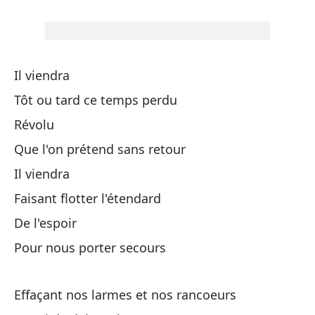
Y 
Et
Co
Il viendra
Tôt ou tard ce temps perdu
Co
Révolu
Po
Que l'on prétend sans retour
Po
Il viendra
Faisant flotter l'étendard
Ll
De l'espoir
Pour nous porter secours
Es
Ce
Effaçant nos larmes et nos rancoeurs
De