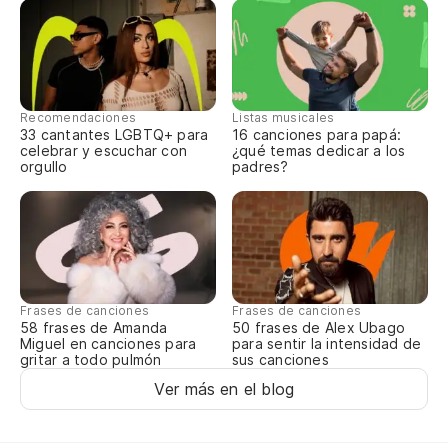
La
La
Es
Recomendaciones
Listas musicales
33 cantantes LGBTQ+ para
16 canciones para papá:
Se
celebrar y escuchar con
¿qué temas dedicar a los
orgullo
padres?
Ll
Po
Pa
Frases de canciones
Frases de canciones
58 frases de Amanda
50 frases de Alex Ubago
Miguel en canciones para
para sentir la intensidad de
Ap
gritar a todo pulmón
sus canciones
Ver más en el blog
La