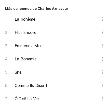
Le
Más canciones de Charles Aznavour
Ll
La bohème
Da
Hier Encore
Do
Emmenez-Moi
El
La Bohemia
So
She
Ll
Comme Ils Disent
Es
Ô Toi! La Vie
Ce