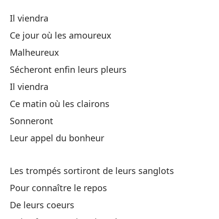
Ll
Il viendra
Il
Ce jour où les amoureux
Malheureux
Ll
Sécheront enfin leurs pleurs
Es
Il viendra
Ce
Ce matin où les clairons
Sonneront
De
Leur appel du bonheur
Se
Les trompés sortiront de leurs sanglots
Sé
Pour connaître le repos
Ll
De leurs coeurs