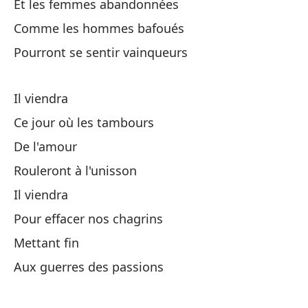
Et les femmes abandonnées
Es
Comme les hommes bafoués
Ce
Pourront se sentir vainqueurs
So
Il viendra
Su
Ce jour où les tambours
De l'amour
Lo
Rouleront à l'unisson
Le
Il viendra
Pour effacer nos chagrins
Pa
Mettant fin
Po
Aux guerres des passions
De