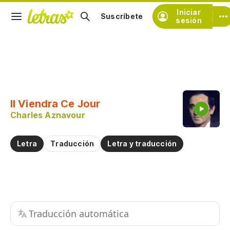
Iniciar
Suscríbete
sesión
Copiar fragmento
Copiar toda la letra
Il Viendra Ce Jour
Practicar la pronunciación de
Charles Aznavour
Comentar sobre este fragmento
Letra
Traducción
Letra y traducción
Traducción automática