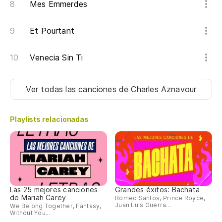
Mes Emmerdes
M
Et Pourtant
Al
Venecia Sin Ti
Au
Ll
Ver todas las canciones
de Charles Aznavour
Co
Playlists relacionadas
A 
Pa
Las 25 mejores canciones
Grandes éxitos: Bachata
de Mariah Carey
Romeo Santos, Prince Royce,
Juan Luis Guerra...
We Belong Together, Fantasy,
Without You...