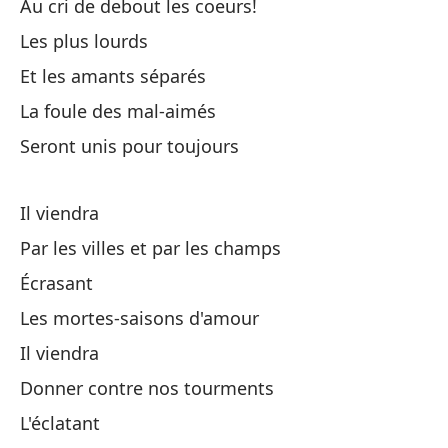
Au cri de debout les coeurs!
Les plus lourds
Ro
Et les amants séparés
Ll
La foule des mal-aimés
Seront unis pour toujours
Pa
Po
Il viendra
Par les villes et par les champs
Po
Écrasant
A 
Les mortes-saisons d'amour
Au
Il viendra
Donner contre nos tourments
L'éclatant