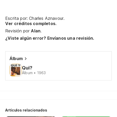
Fa
De
Escrita por: Charles Aznavour.
Ver créditos completos.
Pa
Revisión por
Alan
.
¿Viste algún error? Envíanos una revisión.
Bo
Ef
Álbum
Qui?
Al
Álbum • 1963
Au
Lo
Y 
Artículos relacionados