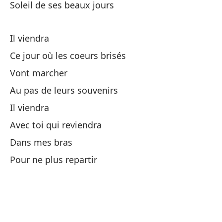
Soleil de ses beaux jours
Ll
Il viendra
Ce jour où les coeurs brisés
Pr
Vont marcher
Tô
Au pas de leurs souvenirs
P
Il viendra
Avec toi qui reviendra
Qu
Dans mes bras
Qu
Pour ne plus repartir
Ll
Ha