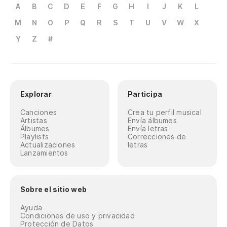
A
B
C
D
E
F
G
H
I
J
K
L
M
N
O
P
Q
R
S
T
U
V
W
X
Y
Z
#
Explorar
Participa
Canciones
Crea tu perfil musical
Artistas
Envía álbumes
Álbumes
Envía letras
Playlists
Correcciones de
Actualizaciones
letras
Lanzamientos
Sobre el sitio web
Ayuda
Condiciones de uso y privacidad
Protección de Datos