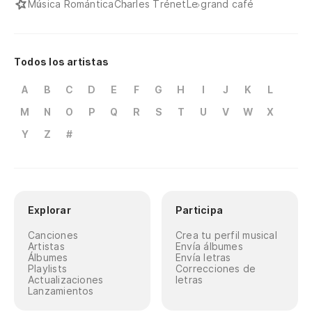
Música Romántica
Charles Trénet
Le grand café
Todos los artistas
A
B
C
D
E
F
G
H
I
J
K
L
M
N
O
P
Q
R
S
T
U
V
W
X
Y
Z
#
Explorar
Participa
Canciones
Crea tu perfil musical
Artistas
Envía álbumes
Álbumes
Envía letras
Playlists
Correcciones de
Actualizaciones
letras
Lanzamientos