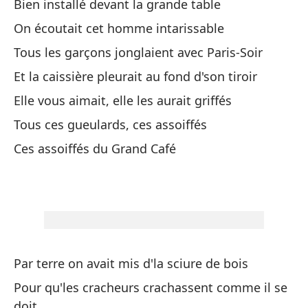
Bien installé devant la grande table
He
n
On écoutait cet homme intarissable
De
Tous les garçons jonglaient avec Paris-Soir
Et la caissière pleurait au fond d'son tiroir
Y 
Elle vous aimait, elle les aurait griffés
Et
Tous ces gueulards, ces assoiffés
Er
Ces assoiffés du Grand Café
Vo
Ca
Vo
Gr
Par terre on avait mis d'la sciure de bois
Pour qu'les cracheurs crachassent comme il se
Be
doit