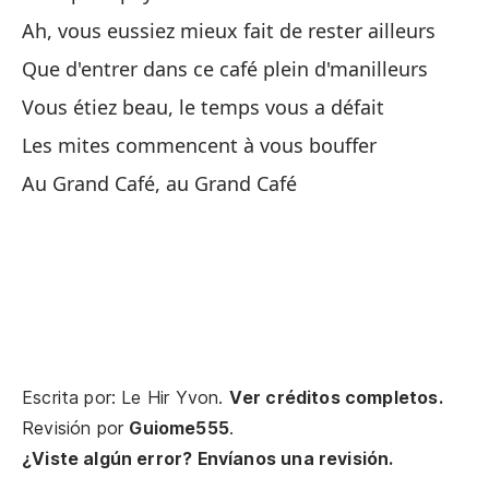
Ah, vous eussiez mieux fait de rester ailleurs
Y 
Que d'entrer dans ce café plein d'manilleurs
Et
Vous étiez beau, le temps vous a défait
El
Les mites commencent à vous bouffer
Au Grand Café, au Grand Café
El
To
To
Es
Ce
Escrita por: Le Hir Yvon.
Ver créditos completos.
Revisión por
Guiome555
.
¿Viste algún error? Envíanos una revisión.