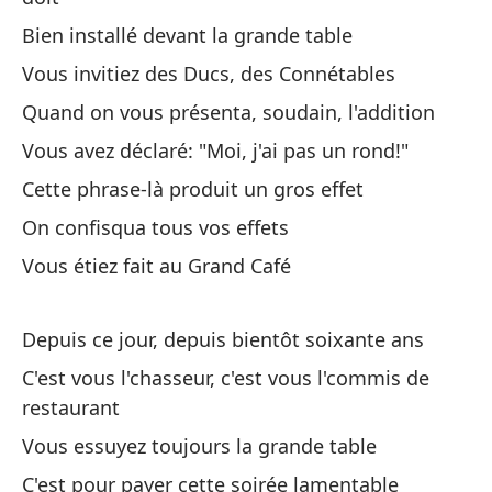
Bien installé devant la grande table
Co
Vous invitiez des Ducs, des Connétables
Co
Quand on vous présenta, soudain, l'addition
Co
Vous avez déclaré: "Moi, j'ai pas un rond!"
Vo
Cette phrase-là produit un gros effet
On confisqua tous vos effets
Bi
Vous étiez fait au Grand Café
Bi
Es
Depuis ce jour, depuis bientôt soixante ans
On
C'est vous l'chasseur, c'est vous l'commis de
restaurant
To
Vous essuyez toujours la grande table
ma
C'est pour payer cette soirée lamentable
To