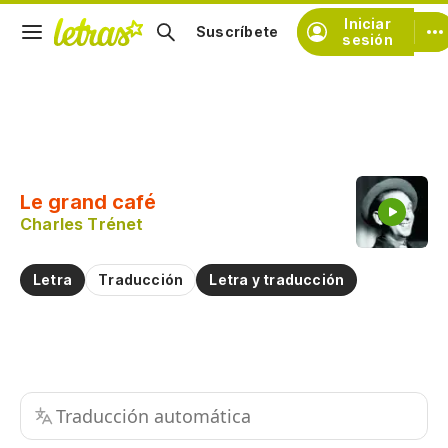
Iniciar
Suscríbete
sesión
Copiar fragmento
Copiar toda la letra
Le grand café
Practicar la pronunciación de
Charles Trénet
Comentar sobre este fragmento
Letra
Traducción
Letra y traducción
Traducción automática