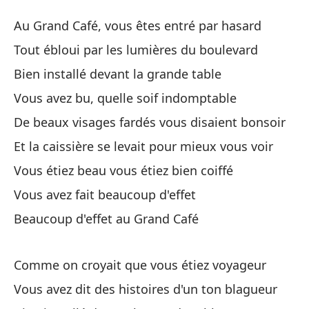
Th
Au Grand Café, vous êtes entré par hasard
Le
Tout ébloui par les lumières du boulevard
Bien installé devant la grande table
En
Vous avez bu, quelle soif indomptable
Au
De beaux visages fardés vous disaient bonsoir
De
Et la caissière se levait pour mieux vous voir
To
Vous étiez beau vous étiez bien coiffé
Vous avez fait beaucoup d'effet
Bi
Beaucoup d'effet au Grand Café
Bi
Be
Comme on croyait que vous étiez voyageur
Vo
Vous avez dit des histoires d'un ton blagueur