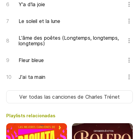
De
Y'a d'la joie
Er
Le soleil et la lune
re
L'âme des poêtes (Longtemps, longtemps,
C'
longtemps)
re
Fleur bleue
Si
Vo
J'ai ta main
Es
Ver todas las canciones
de Charles Trénet
C'
Ah
Playlists relacionadas
lu
Ah