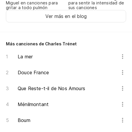
Miguel en canciones para
para sentir la intensidad de
Qu
gritar a todo pulmón
sus canciones
Ver más en el blog
Di
Vo
Es
Más canciones de Charles Trénet
Ce
La mer
To
Douce France
On
Que Reste-t-il de Nos Amours
Te
Ménilmontant
Vo
Boum
De