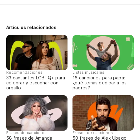
Ha
Artículos relacionados
Pa
Pa
co
Po
Recomendaciones
Listas musicales
33 cantantes LGBTQ+ para
16 canciones para papá:
Bi
celebrar y escuchar con
¿qué temas dedicar a los
orgullo
padres?
Bi
In
Vo
Cu
Frases de canciones
Frases de canciones
58 frases de Amanda
50 frases de Alex Ubago