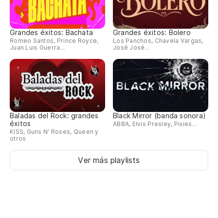
Qu
Grandes éxitos: Bachata
Grandes éxitos: Bolero
Qu
Romeo Santos, Prince Royce,
Los Panchos, Chavela Vargas,
Juan Luis Guerra...
José José...
Er
Vo
La
Baladas del Rock: grandes
Black Mirror (banda sonora)
Le
éxitos
ABBA, Elvis Presley, Pixies...
KISS, Guns N' Roses, Queen y
otros
En
Au
Ver más playlists