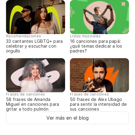
So
Ma
Recomendaciones
Listas musicales
Me
33 cantantes LGBTQ+ para
16 canciones para papá:
celebrar y escuchar con
¿qué temas dedicar a los
orgullo
padres?
Vo
Re
J'
Si
Frases de canciones
Frases de canciones
58 frases de Amanda
50 frases de Alex Ubago
Po
Miguel en canciones para
para sentir la intensidad de
gritar a todo pulmón
sus canciones
Ver más en el blog
Me