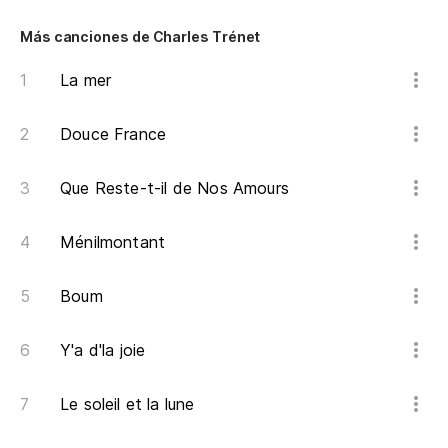
En
Más canciones de Charles Trénet
Er
La mer
C'
Douce France
Ma
Que Reste-t-il de Nos Amours
C
Ménilmontant
Boum
El
Le
Y'a d'la joie
Pe
Le soleil et la lune
Ma