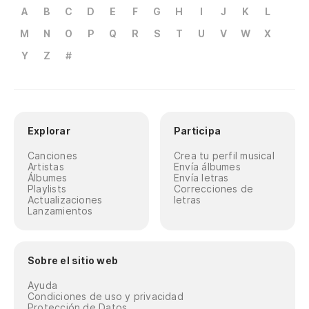
A
B
C
D
E
F
G
H
I
J
K
L
M
N
O
P
Q
R
S
T
U
V
W
X
Y
Z
#
Explorar
Participa
Canciones
Crea tu perfil musical
Artistas
Envía álbumes
Álbumes
Envía letras
Playlists
Correcciones de
Actualizaciones
letras
Lanzamientos
Sobre el sitio web
Ayuda
Condiciones de uso y privacidad
Protección de Datos