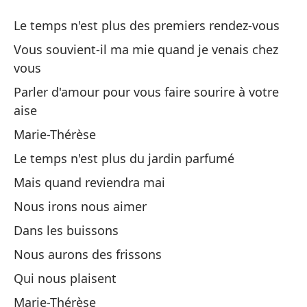
Ma
Le temps n'est plus des premiers rendez-vous
Ma
Vous souvient-il ma mie quand je venais chez
vous
El
Parler d'amour pour vous faire sourire à votre
Le
aise
Marie-Thérèse
¿T
Le temps n'est plus du jardin parfumé
Vo
Mais quand reviendra mai
Ha
Nous irons nous aimer
Pa
Dans les buissons
Nous aurons des frissons
Ma
Qui nous plaisent
El
Marie-Thérèse