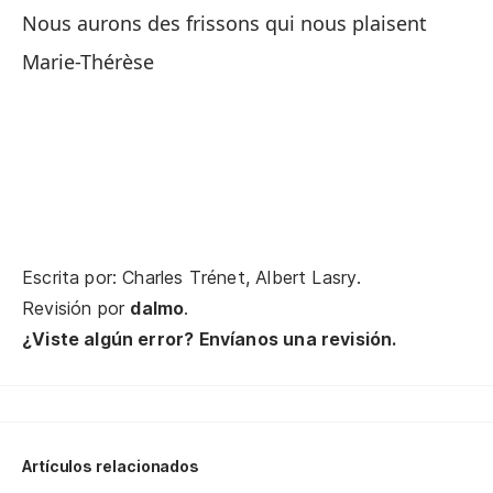
Nous aurons des frissons qui nous plaisent
Vo
Marie-Thérèse
Ma
En
Da
Es
Escrita por: Charles Trénet, Albert Lasry.
Pe
Revisión por
dalmo
.
¿Viste algún error? Envíanos una revisión.
Ma
Re
Je
Artículos relacionados