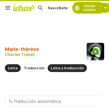
Iniciar
Suscríbete
sesión
Copiar fragmento
Copiar toda la letra
Marie-thérèse
Practicar la pronunciación de
Charles Trénet
Comentar sobre este fragmento
Letra
Traducción
Letra y traducción
Traducción automática