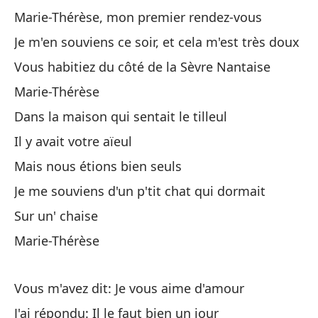
La
Marie-Thérèse, mon premier rendez-vous
Le
Je m'en souviens ce soir, et cela m'est très doux
Vous habitiez du côté de la Sèvre Nantaise
Pe
Marie-Thérèse
Ma
Dans la maison qui sentait le tilleul
So
Il y avait votre aïeul
So
Mais nous étions bien seuls
Je me souviens d'un p'tit chat qui dormait
Po
Sur un' chaise
De
Marie-Thérèse
Vu
Vous m'avez dit: Je vous aime d'amour
Re
J'ai répondu: Il le faut bien un jour