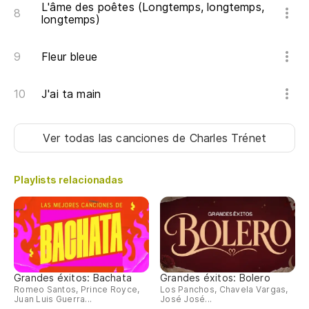
L'âme des poêtes (Longtemps, longtemps,
Ir
longtemps)
Fleur bleue
En
J'ai ta main
Te
No
Ver todas las canciones
de Charles Trénet
Ma
Playlists relacionadas
Grandes éxitos: Bachata
Grandes éxitos: Bolero
Romeo Santos, Prince Royce,
Los Panchos, Chavela Vargas,
Juan Luis Guerra...
José José...