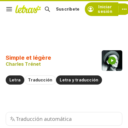
Iniciar
Suscríbete
sesión
Copiar fragmento
Copiar toda la letra
Simple et légère
Practicar la pronunciación de
Charles Trénet
Comentar sobre este fragmento
Letra
Traducción
Letra y traducción
Traducción automática