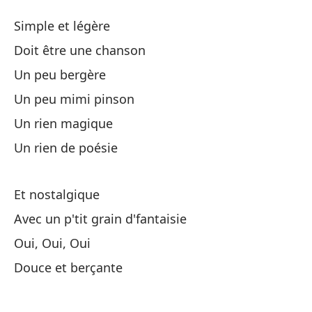
Se
Simple et légère
Si
Doit être une chanson
Un peu bergère
Se
Un peu mimi pinson
De
Un rien magique
Un rien de poésie
Un
Et nostalgique
Un
Avec un p'tit grain d'fantaisie
Oui, Oui, Oui
Un
Douce et berçante
Un