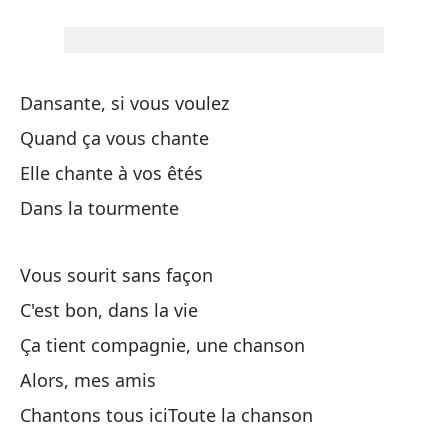
Y 
Co
Dansante, si vous voulez
Av
Quand ça vous chante
Elle chante à vos êtés
Sí,
Dans la tourmente
Su
Vous sourit sans façon
C'est bon, dans la vie
Ça tient compagnie, une chanson
Alors, mes amis
Chantons tous iciToute la chanson
Ba