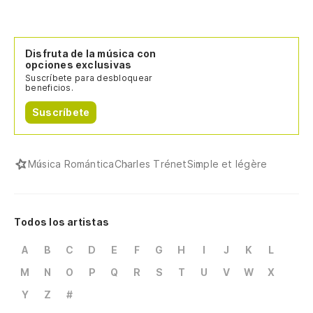
Disfruta de la música con
opciones exclusivas
Suscríbete para desbloquear
beneficios.
Suscríbete
Música Romántica
Charles Trénet
Simple et légère
Todos los artistas
A
B
C
D
E
F
G
H
I
J
K
L
M
N
O
P
Q
R
S
T
U
V
W
X
Y
Z
#