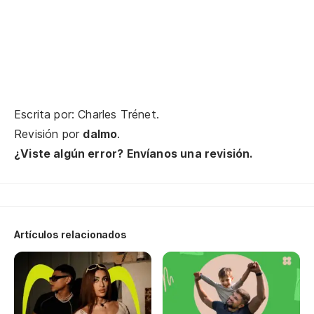
Cu
El
En
Escrita por: Charles Trénet.
Revisión por
dalmo
.
Te
¿Viste algún error? Envíanos una revisión.
Es
Artículos relacionados
Un
Ça
As