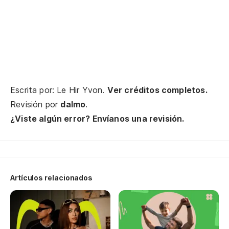
Et
Qu
Qu
Escrita por: Le Hir Yvon.
Ver créditos completos.
Fu
Revisión por
dalmo
.
Il
¿Viste algún error? Envíanos una revisión.
Fu
Il
Artículos relacionados
Ll
Il
Fu