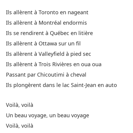
No
Ils allèrent à Toronto en nageant
Ils allèrent à Montréal endormis
Pa
Ils se rendirent à Québec en litière
Pa
Ils allèrent à Ottawa sur un fil
Ir
Ils allèrent à Valleyfield à pied sec
No
Ils allèrent à Trois Rivières en oua oua
Passant par Chicoutimi à cheval
Aq
Ils plongèrent dans le lac Saint-Jean en auto
Un
Voilà, voilà
Un
Un beau voyage, un beau voyage
Aq
Voilà, voilà