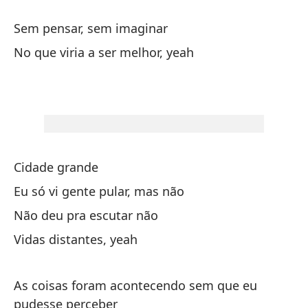
Sem pensar, sem imaginar
El
No que viria a ser melhor, yeah
en
O 
Pe
su
Ma
Cidade grande
La
Eu só vi gente pular, mas não
A 
Não deu pra escutar não
Vidas distantes, yeah
Y 
me
As coisas foram acontecendo sem que eu
E 
pudesse perceber