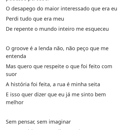
O desapego do maior interessado que era eu
Si
Perdi tudo que era meu
De repente o mundo inteiro me esqueceu
En
No
O groove é a lenda não, não peço que me
entenda
Mas quero que respeite o que foi feito com
suor
A história foi feita, a rua é minha seita
Ci
E isso quer dizer que eu já me sinto bem
melhor
So
Eu
Sem pensar, sem imaginar