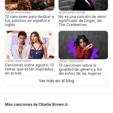
Listas musicales
Analizando letras
Si
12 canciones para dedicar a
No es una canción de amor:
tus sobrinos en español e
significado de Linger, de
inglés
The Cranberries
En
No
Ci
Listas musicales
Listas musicales
Canciones sobre agosto: 12
13 canciones sobre la
temas que están inspirados
igualdad de género y los
So
en el mes
derechos de las mujeres
Eu
Ver más en el blog
No
Más canciones de Charlie Brown Jr.
Vi