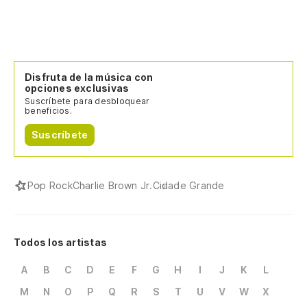
Disfruta de la música con
opciones exclusivas
Suscríbete para desbloquear
beneficios.
Suscríbete
Pop Rock
Charlie Brown Jr.
Cidade Grande
Todos los artistas
A
B
C
D
E
F
G
H
I
J
K
L
M
N
O
P
Q
R
S
T
U
V
W
X