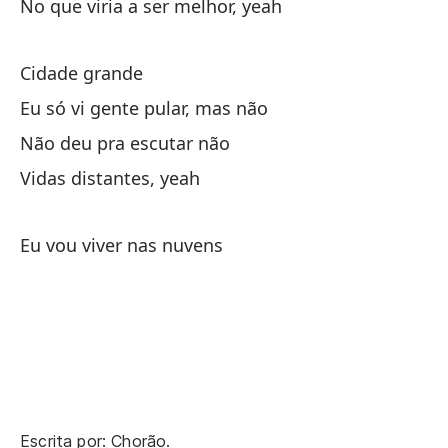
No
No que viria a ser melhor, yeah
Vi
Cidade grande
Eu só vi gente pular, mas não
La
Não deu pra escutar não
no
Vidas distantes, yeah
As
pe
Eu vou viver nas nuvens
El
O 
Pe
De
Escrita por: Chorão.