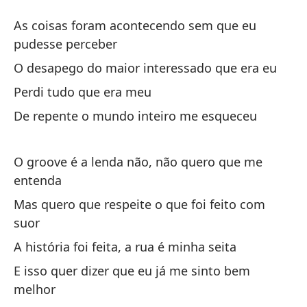
C
As coisas foram acontecendo sem que eu
C
pudesse perceber
O desapego do maior interessado que era eu
La
Perdi tudo que era meu
no
De repente o mundo inteiro me esqueceu
As
pe
O groove é a lenda não, não quero que me
El
entenda
O 
Mas quero que respeite o que foi feito com
suor
Pe
A história foi feita, a rua é minha seita
E isso quer dizer que eu já me sinto bem
De
melhor
De