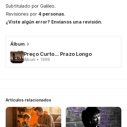
De
Subtitulado por
Galileo
.
Revisiones por
4 personas
.
El
¿Viste algún error? Envíanos una revisión.
en
O 
Álbum
Pe
Preço Curto... Prazo Longo
su
Álbum • 1999
Ma
La
A 
Artículos relacionados
Y 
me
E 