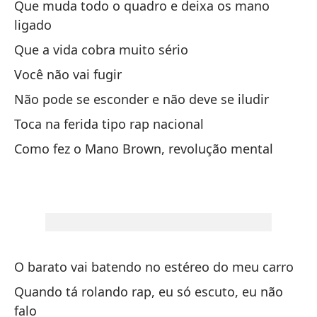
Que muda todo o quadro e deixa os mano
Es
ligado
in
Que a vida cobra muito sério
Es
te
Você não vai fugir
Não pode se esconder e não deve se iludir
No
Toca na ferida tipo rap nacional
Nã
Como fez o Mano Brown, revolução mental
Ni
Ne
Qu
Qu
O barato vai batendo no estéreo do meu carro
Qu
Quando tá rolando rap, eu só escuto, eu não
ya
falo