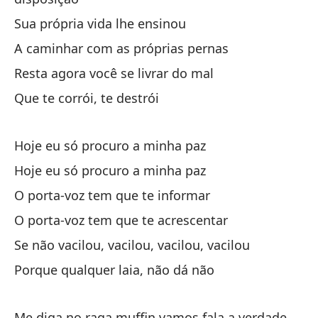
Eu
Sua própria vida lhe ensinou
A caminhar com as próprias pernas
Ni
Ra
Resta agora você se livrar do mal
Ni
Que te corrói, te destrói
Ra
Lo
Hoje eu só procuro a minha paz
Hoje eu só procuro a minha paz
O 
O porta-voz tem que te informar
¡E
O porta-voz tem que te acrescentar
Se não vacilou, vacilou, vacilou, vacilou
(¿
Porque qualquer laia, não dá não
No
Me diga no raga muffin vamos fala a verdade