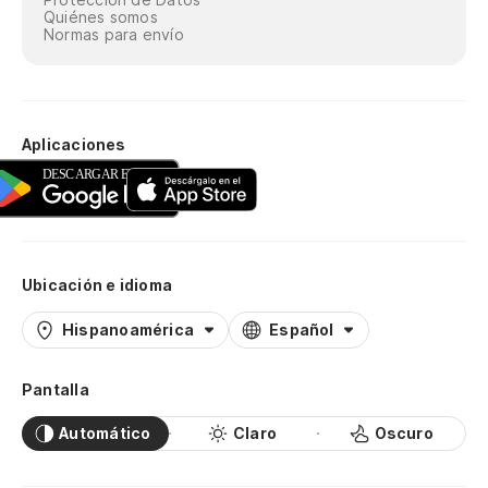
Quiénes somos
El
Normas para envío
mo
O 
gu
Aplicaciones
Po
co
Po
Ubicación e idioma
¿C
es
Hispanoamérica
Español
Qu
pr
Pantalla
Automático
Claro
Oscuro
¿C
m