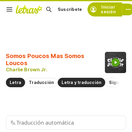
Iniciar
Suscríbete
sesión
Copiar fragmento
Copiar toda la letra
Somos Poucos Mas Somos
Practicar la pronunciación de
Loucos
Charlie Brown Jr.
Comentar sobre este fragmento
Letra
Traducción
Letra y traducción
Significad
Traducción automática