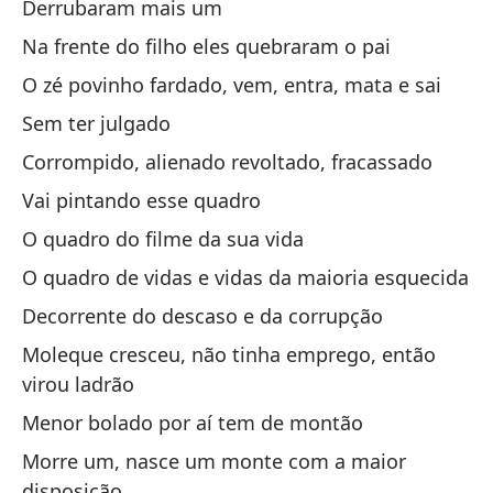
Derrubaram mais um
To
Na frente do filho eles quebraram o pai
Co
O zé povinho fardado, vem, entra, mata e sai
Co
Sem ter julgado
Corrompido, alienado revoltado, fracassado
Vai pintando esse quadro
O quadro do filme da sua vida
O quadro de vidas e vidas da maioria esquecida
La
Decorrente do descaso e da corrupção
O 
Moleque cresceu, não tinha emprego, então
Cu
virou ladrão
Qu
Menor bolado por aí tem de montão
Morre um, nasce um monte com a maior
So
disposição