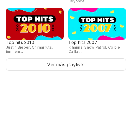
Beyoncé...
Ho
Ho
Ho
Top hits 2010
Top hits 2007
Justin Bieber, Chimarruts,
Rihanna, Snow Patrol, Colbie
Ho
Eminem...
Caillat...
Ver más playlists
El
O 
El
O 
Si
eq