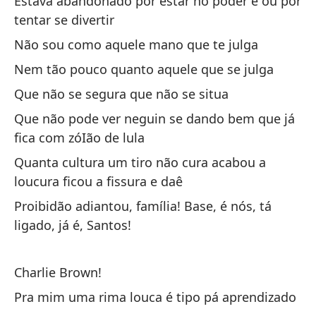
Estava abandonado por estar no poder e ou por
Es
po
tentar se divertir
Não sou como aquele mano que te julga
So
Nem tão pouco quanto aquele que se julga
qu
Que não se segura que não se situa
So
Que não pode ver neguin se dando bem que já
Si
fica com zóIão de lula
es
Quanta cultura um tiro não cura acabou a
Se
loucura ficou a fissura e daê
a 
Proibidão adiantou, família! Base, é nós, tá
ligado, já é, Santos!
Es
pe
Charlie Brown!
Tâ
mi
Pra mim uma rima louca é tipo pá aprendizado