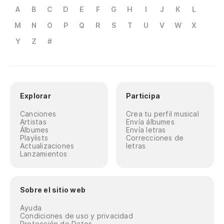
A
B
C
D
E
F
G
H
I
J
K
L
De
M
N
O
P
Q
R
S
T
U
V
W
X
Pe
Y
Z
#
De
De
Explorar
Participa
(¡
Canciones
Crea tu perfil musical
De
Artistas
Envía álbumes
Álbumes
Envía letras
Playlists
Correcciones de
Actualizaciones
letras
Lo
Lanzamientos
to
Os
Sobre el sitio web
Ca
Ayuda
Condiciones de uso y privacidad
Protección de Datos