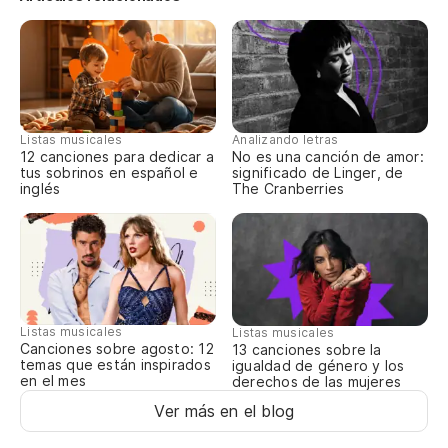
Fr
Na
El
Listas musicales
Analizando letras
sa
12 canciones para dedicar a
No es una canción de amor:
tus sobrinos en español e
significado de Linger, de
O 
inglés
The Cranberries
Si
Co
Co
Listas musicales
Listas musicales
Canciones sobre agosto: 12
13 canciones sobre la
temas que están inspirados
igualdad de género y los
Va
en el mes
derechos de las mujeres
Ver más en el blog
El