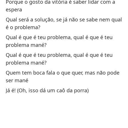
Porque o gosto da vitória é saber lidar com a
espera
Po
Qual será a solução, se já não se sabe nem qual
Po
é o problema?
Qual é que é teu problema, qual é que é teu
Di
problema mané?
ve
Qual é que é teu problema, qual é que é teu
Me
problema mané?
Quem tem boca fala o que quer, mas não pode
Di
ser mané
ve
Já é! (Oh, isso dá um caô da porra)
Me
Ch
Ch