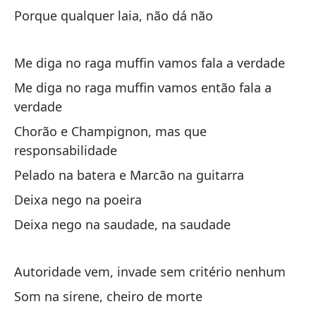
Porque qualquer laia, não dá não
Pr
Qu
Me diga no raga muffin vamos fala a verdade
ch
Me diga no raga muffin vamos então fala a
Qu
verdade
Chorão e Champignon, mas que
Qu
responsabilidade
Qu
Pelado na batera e Marcão na guitarra
No
Deixa nego na poeira
Deixa nego na saudade, na saudade
No
Nã
Autoridade vem, invade sem critério nenhum
To
Som na sirene, cheiro de morte