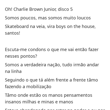
S
Oh! Charlie Brown Junior, disco 5
S
Somos poucos, mas somos muito loucos
Skateboard na veia, vira boys on the house,
¡O
santos!
Oh
Escuta-me condons o que me vai então fazer
So
nesses pontos?
So
Somos a verdadeira nação, tudo irmão andar
Sk
na linha
ca
Seguindo o que tá além frente a frente tâmo
Sk
fazendo a mobilização
Tâmo onde estão os manos pensamentos
insanos milhas e minas e manos
Es