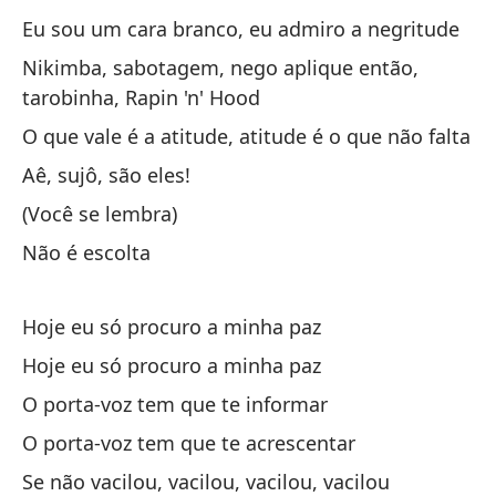
Qu
Eu sou um cara branco, eu admiro a negritude
co
Nikimba, sabotagem, nego aplique então,
tarobinha, Rapin 'n' Hood
Cu
lo
O que vale é a atitude, atitude é o que não falta
Qu
Aê, sujô, são eles!
fi
(Você se lembra)
Pr
Não é escolta
¿e
Pr
Hoje eu só procuro a minha paz
é,
Hoje eu só procuro a minha paz
O porta-voz tem que te informar
¡C
O porta-voz tem que te acrescentar
Se não vacilou, vacilou, vacilou, vacilou
Pa