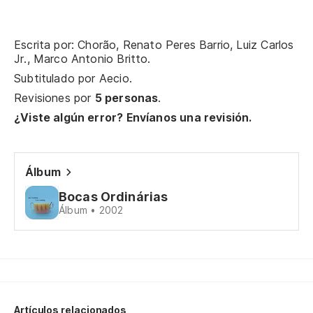
De
Pe
Escrita por: Chorão, Renato Peres Barrio, Luiz Carlos
Jr., Marco Antonio Britto.
De
Subtitulado por
Aecio
.
Revisiones por
5 personas
.
De
¿Viste algún error? Envíanos una revisión.
De
Álbum
La
Bocas Ordinárias
Au
Álbum • 2002
So
So
De
Artículos relacionados