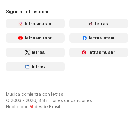
Qu
Sigue a Letras.com
pr
letrasmusbr
letras
¿C
m
letrasmusbr
letraslatam
Qu
letras
letrasmusbr
pr
letras
Qu
pu
Qu
m
Música comienza con letras
© 2003 - 2026, 3.8 millones de canciones
Hecho con
desde Brasil
¡Y
Já