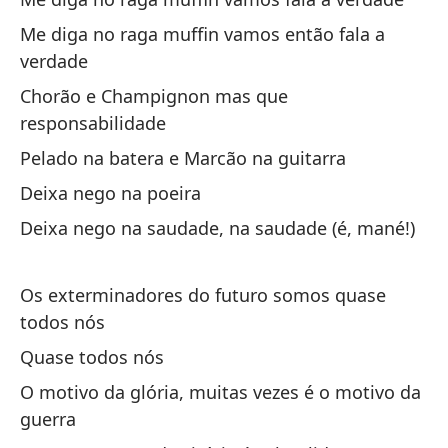
Me diga no raga muffin vamos então fala a
Ho
verdade
Ho
Chorão e Champignon mas que
Ho
responsabilidade
Ho
Pelado na batera e Marcão na guitarra
Deixa nego na poeira
El
Deixa nego na saudade, na saudade (é, mané!)
O 
El
Os exterminadores do futuro somos quase
todos nós
O 
Quase todos nós
Si
O motivo da glória, muitas vezes é o motivo da
eq
guerra
Se