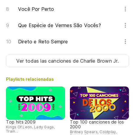
Me
Você Por Perto
Mu
di
Que Espécie de Vermes São Vocês?
Mo
Direto e Reto Sempre
Tu
Su
Ver todas las canciones
de Charlie Brown Jr.
A 
Playlists relacionadas
A 
Ah
Re
Top hits 2009
Top 100 canciones de los
Qu
2000
Kings Of Leon, Lady Gaga,
Train...
Britney Spears, Coldplay,