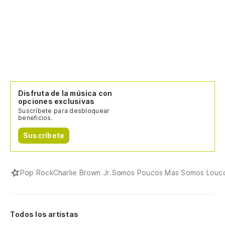
Se
Po
Po
Di
ve
Disfruta de la música con
opciones exclusivas
Me
Suscríbete para desbloquear
beneficios.
Suscríbete
Di
ve
Me
Pop Rock
Charlie Brown Jr.
Somos Poucos Mas Somos Louc
Ch
Ch
Todos los artistas