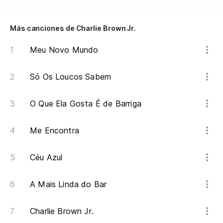
O 
Más canciones de Charlie Brown Jr.
El
Meu Novo Mundo
ol
O 
Só Os Loucos Sabem
Co
O Que Ela Gosta É de Barriga
De
Me Encontra
El
vo
Céu Azul
Mo
la
A Mais Linda do Bar
Me
Charlie Brown Jr.