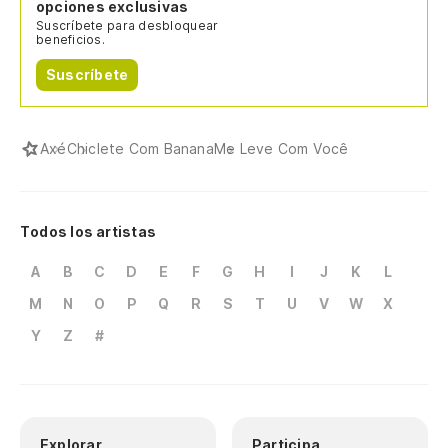
opciones exclusivas
Suscríbete para desbloquear
beneficios.
Suscríbete
Axé
Chiclete Com Banana
Me Leve Com Você
Todos los artistas
A
B
C
D
E
F
G
H
I
J
K
L
M
N
O
P
Q
R
S
T
U
V
W
X
Y
Z
#
Explorar
Participa