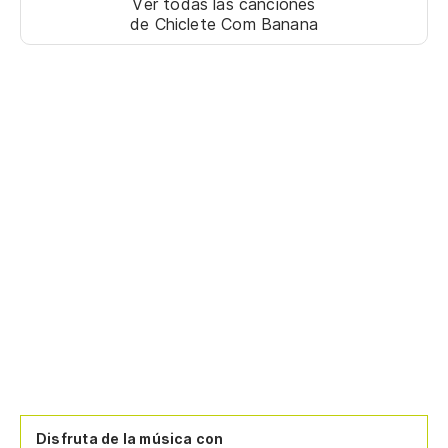
Ver todas las canciones
Qu
de Chiclete Com Banana
Ll
Me
Lu
At
Me
Qu
Disfruta de la música con