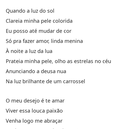
L
Quando a luz do sol
M
Clareia minha pele colorida
Eu posso até mudar de cor
Cu
Só pra fazer amor, linda menina
Ac
À noite a luz da lua
Cl
Prateia minha pele, olho as estrelas no céu
Anunciando a deusa nua
In
Na luz brilhante de um carrossel
Eu
Só
O meu desejo é te amar
Só
Viver essa louca paixão
Venha logo me abraçar
Po