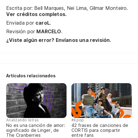
Escrita por: Bell Marques, Nei Lima, Gilmar Monteiro.
Eu
Ver créditos completos.
Enviada por
caroL
.
Só
Revisión por
MARCELO
.
Só
¿Viste algún error? Envíanos una revisión.
Po
Pl
Artículos relacionados
Pr
An
An
Analizando letras
#kpop
En
No es una canción de amor:
42 frases de canciones de
significado de Linger, de
CORTIS para compartir
Na
The Cranberries
entre fans