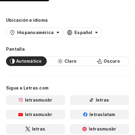
Ubicación e idioma
Hispanoamérica
Español
Pantalla
Automático
Claro
Oscuro
Sigue a Letras.com
letrasmusbr
letras
letrasmusbr
letraslatam
letras
letrasmusbr