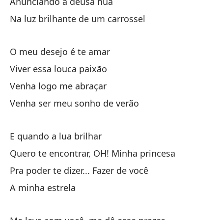
Anunciando a deusa nua
Na luz brilhante de um carrossel
O meu desejo é te amar
Ll
Viver essa louca paixão
Me
Venha logo me abraçar
Lu
Venha ser meu sonho de verão
At
E quando a lua brilhar
Me
Quero te encontrar, OH! Minha princesa
Qu
Pra poder te dizer... Fazer de você
Qu
A minha estrela
Ll