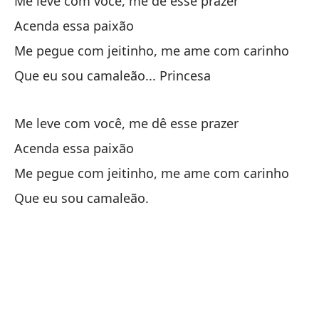
Me leve com você, me dê esse prazer
Me
Acenda essa paixão
Me pegue com jeitinho, me ame com carinho
Lu
Que eu sou camaleão... Princesa
At
Me leve com você, me dê esse prazer
Me
Acenda essa paixão
Qu
Me pegue com jeitinho, me ame com carinho
Que eu sou camaleão.
Cu
Ac
Cl
In