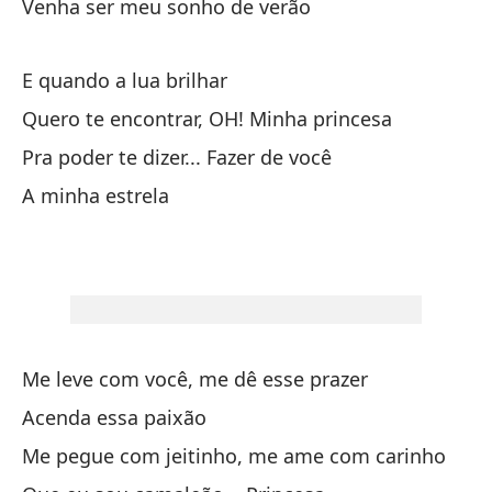
Venha ser meu sonho de verão
Pl
E quando a lua brilhar
Pr
Quero te encontrar, OH! Minha princesa
An
Pra poder te dizer... Fazer de você
An
A minha estrela
En
Na
Mi
Me leve com você, me dê esse prazer
Vi
Acenda essa paixão
Me pegue com jeitinho, me ame com carinho
Ve