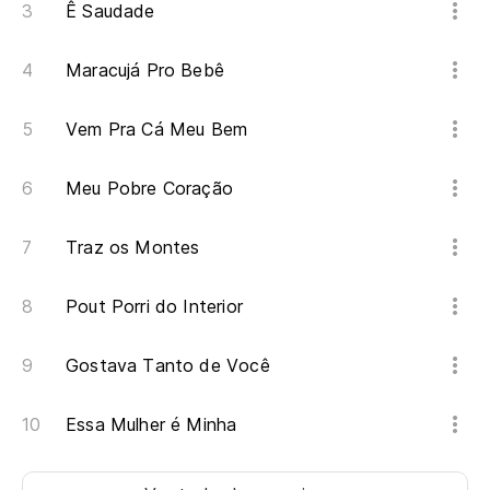
Ê Saudade
As
Pr
Maracujá Pro Bebê
Mi
Vem Pra Cá Meu Bem
Meu Pobre Coração
Ll
Me
Traz os Montes
Lu
Pout Porri do Interior
At
Gostava Tanto de Você
Me
Essa Mulher é Minha
Qu