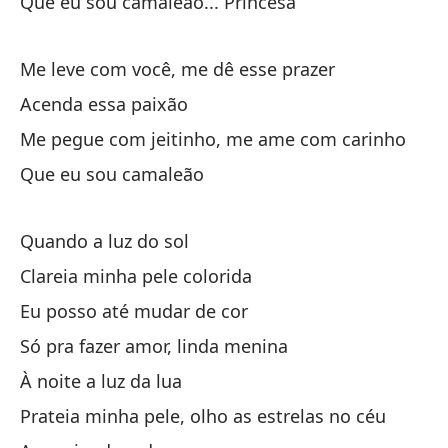
Que eu sou camaleão... Princesa
Ve
Me leve com você, me dê esse prazer
Ve
Acenda essa paixão
Me pegue com jeitinho, me ame com carinho
Y 
Que eu sou camaleão
¡Q
Quando a luz do sol
Qu
Clareia minha pele colorida
As
Eu posso até mudar de cor
Pr
Só pra fazer amor, linda menina
Mi
À noite a luz da lua
Prateia minha pele, olho as estrelas no céu