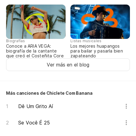
Mi
Vi
Biografías
Listas musicales
Conoce a ARIA VEGA:
Los mejores huapangos
Ve
biografía de la cantante
para bailar y pasarla bien
que creó el Costeñita Core
zapateando
Ver más en el blog
Ve
Ve
Más canciones de Chiclete Com Banana
Y 
Dê Um Grito Aí
¡Q
Se Você É 25
Qu