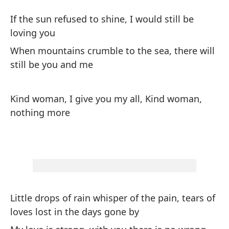
Gr
If the sun refused to shine, I would still be
T
loving you
When mountains crumble to the sea, there will
Si
still be you and me
a
If
Kind woman, I give you my all, Kind woman,
nothing more
Cu
ma
Wh
yo
Bu
Little drops of rain whisper of the pain, tears of
mu
loves lost in the days gone by
Ki