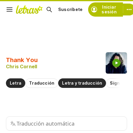
Iniciar
Suscríbete
sesión
Copiar fragmento
Copiar toda la letra
Thank You
Practicar la pronunciación de
Chris Cornell
Comentar sobre este fragmento
Letra
Traducción
Letra y traducción
Significad
Traducción automática