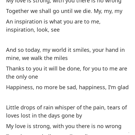
My love is strong, with you there is no wrong
m
Together we shall go until we die. My, my, my
An inspiration is what you are to me,
inspiration, look, see
And so today, my world it smiles, your hand in
Pe
mine, we walk the miles
lá
Thanks to you it will be done, for you to me are
pa
the only one
Li
Happiness, no more be sad, happiness, I'm glad
lo
Mi
Little drops of rain whisper of the pain, tears of
My
loves lost in the days gone by
My love is strong, with you there is no wrong
ju