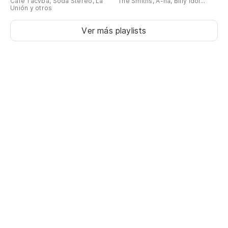
Café Tacvba, Soda Stereo, La
The Smiths, A-ha, Billy Idol...
Unión y otros
Ver más playlists