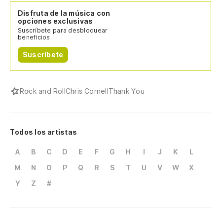
Disfruta de la música con
opciones exclusivas
Suscríbete para desbloquear
beneficios.
Suscríbete
Rock and Roll
Chris Cornell
Thank You
Todos los artistas
A
B
C
D
E
F
G
H
I
J
K
L
M
N
O
P
Q
R
S
T
U
V
W
X
Y
Z
#