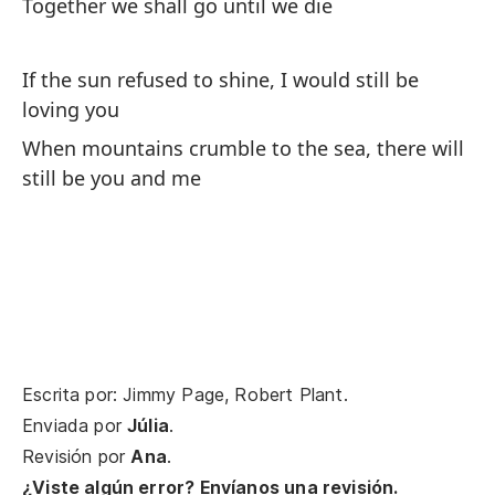
Together we shall go until we die
mi
To
If the sun refused to shine, I would still be
Un
loving you
mí
When mountains crumble to the sea, there will
An
still be you and me
se
Y 
mí
An
we
Escrita por: Jimmy Page, Robert Plant.
Gr
Enviada por
Júlia
.
ún
Revisión por
Ana
.
¿Viste algún error? Envíanos una revisión.
Th