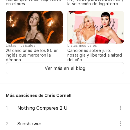
en el mes
la selección de Inglaterra
To
Si
a
Listas musicales
Listas musicales
If
Canciones sobre julio:
26 canciones de los 80 en
nostalgia y libertad a mitad
inglés que marcaron la
del año
década
Cu
Ver más en el blog
ma
Wh
yo
Más canciones de Chris Cornell
Nothing Compares 2 U
Sunshower