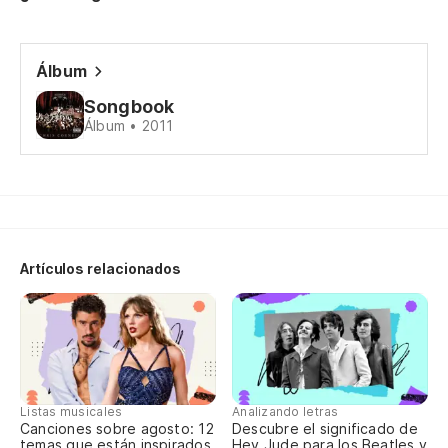
on
La
Álbum
me
Songbook
Álbum • 2011
Ha
Pe
lá
pa
Artículos relacionados
Li
lo
Mi
My
Listas musicales
Analizando letras
Canciones sobre agosto: 12
Descubre el significado de
ju
temas que están inspirados
Hey Jude para los Beatles y