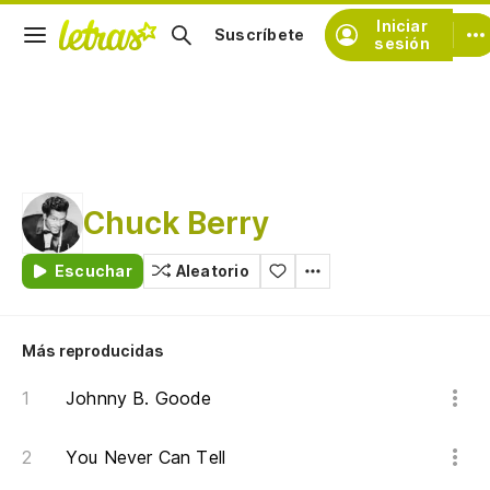
Iniciar
Suscríbete
sesión
Chuck Berry
Escuchar
Aleatorio
Más reproducidas
Johnny B. Goode
You Never Can Tell