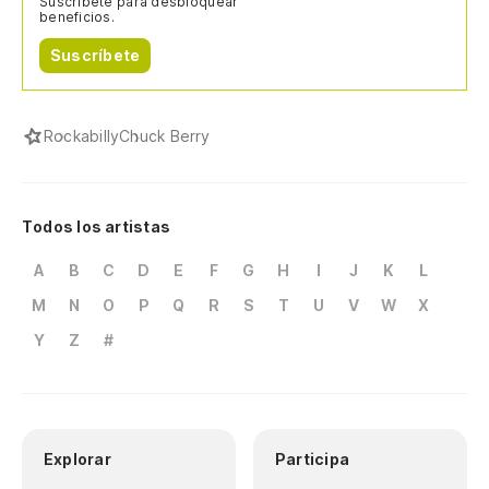
Suscríbete para desbloquear
beneficios.
Suscríbete
Rockabilly
Chuck Berry
Todos los artistas
A
B
C
D
E
F
G
H
I
J
K
L
M
N
O
P
Q
R
S
T
U
V
W
X
Y
Z
#
Explorar
Participa