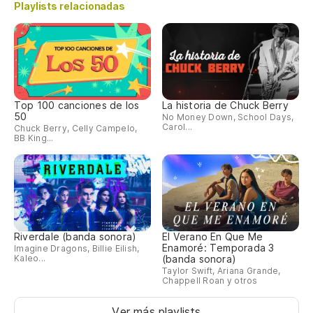
Playlists relacionadas
Top 100 canciones de los
La historia de Chuck Berry
50
No Money Down, School Days,
Carol...
Chuck Berry, Celly Campelo,
BB King...
Riverdale (banda sonora)
El Verano En Que Me
Enamoré: Temporada 3
Imagine Dragons, Billie Eilish,
Kaleo...
(banda sonora)
Taylor Swift, Ariana Grande,
Chappell Roan y otros
Ver más playlists