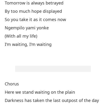
Tomorrow is always betrayed
Te
By too much hope displayed
Ma
So you take it as it comes now
Po
Ngempilo yami yonke
As
(With all my life)
Co
I'm waiting, I'm waiting
Es
Chorus
Co
Here we stand waiting on the plain
Aq
Darkness has taken the last outpost of the day
La