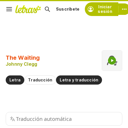
Iniciar
Suscríbete
sesión
Copiar fragmento
Copiar toda la letra
The Waiting
Practicar la pronunciación de
Johnny Clegg
Comentar sobre este fragmento
Letra
Traducción
Letra y traducción
Traducción automática