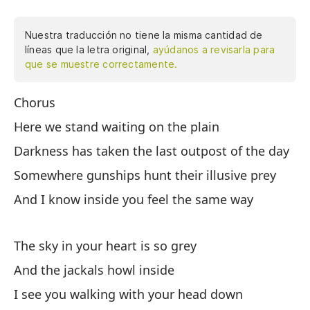
Nuestra traducción no tiene la misma cantidad de
líneas que la letra original,
ayúdanos a revisarla para
que se muestre correctamente.
Chorus
Co
Here we stand waiting on the plain
Aq
Darkness has taken the last outpost of the day
La
dí
Somewhere gunships hunt their illusive prey
En
And I know inside you feel the same way
pr
Y 
The sky in your heart is so grey
And the jackals howl inside
El
I see you walking with your head down
Y 