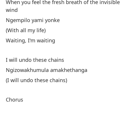
When you feel the fresh breath of the invisible
in
wind
Co
Ngempilo yami yonke
Es
(With all my life)
Waiting, I'm waiting
De
De
I will undo these chains
Ngizowakhumula amakhethanga
(I will undo these chains)
Chorus