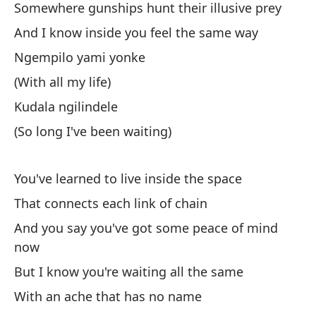
Somewhere gunships hunt their illusive prey
dí
And I know inside you feel the same way
En
Ngempilo yami yonke
pr
(With all my life)
Y 
Kudala ngilindele
Co
(So long I've been waiting)
Ha
You've learned to live inside the space
Ha
That connects each link of chain
Qu
And you say you've got some peace of mind
Y 
now
Pe
But I know you're waiting all the same
Co
With an ache that has no name
Cu