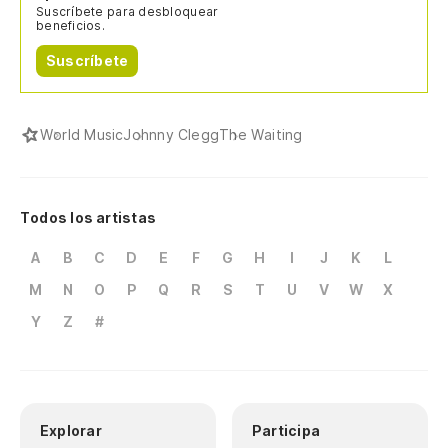
Suscríbete para desbloquear
beneficios.
Suscríbete
World Music
Johnny Clegg
The Waiting
Todos los artistas
A
B
C
D
E
F
G
H
I
J
K
L
M
N
O
P
Q
R
S
T
U
V
W
X
Y
Z
#
Explorar
Participa